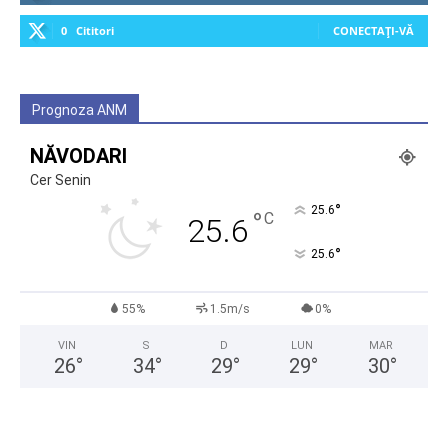
0
Cititori
CONECTAȚI-VĂ
Prognoza ANM
NĂVODARI
Cer Senin
°
25.6
°
C
25.6
°
25.6
55%
1.5m/s
0%
VIN
S
D
LUN
MAR
26
°
34
°
29
°
29
°
30
°