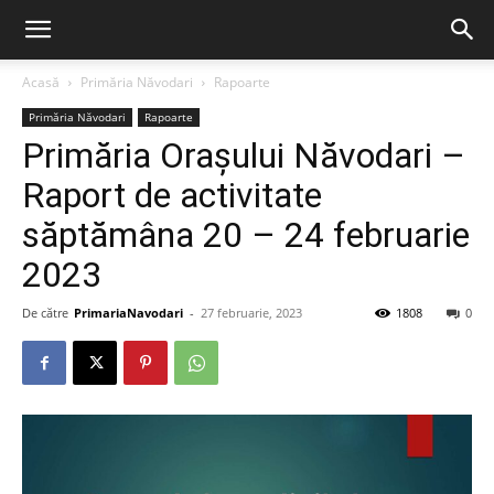
Acasă
Primăria Năvodari
Rapoarte
Primăria Năvodari
Rapoarte
Primăria Orașului Năvodari –
Raport de activitate
săptămâna 20 – 24 februarie
2023
De către
PrimariaNavodari
-
27 februarie, 2023
1808
0