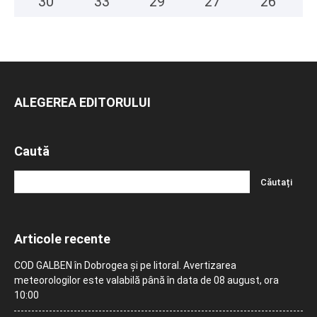
30
°
33
°
29
°
27
°
26
°
ALEGEREA EDITORULUI
Caută
Articole recente
COD GALBEN în Dobrogea și pe litoral. Avertizarea
meteorologilor este valabilă până în data de 08 august, ora
10:00