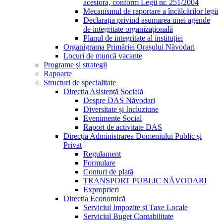
acestora, conform Legii nr. 251/2004
Mecanismul de raportare a încălcărilor legii
Declarația privind asumarea unei agende
de integritate organizațională
Planul de integritate al instituției
Organigrama Primăriei Orașului Năvodari
Locuri de muncă vacante
Programe și strategii
Rapoarte
Structuri de specialitate
Direcția Asistență Socială
Despre DAS Năvodari
Diversitate și Incluziune
Evenimente Social
Raport de activitate DAS
Direcția Administrarea Domeniului Public și
Privat
Regulament
Formulare
Conturi de plată
TRANSPORT PUBLIC NĂVODARI
Exproprieri
Direcția Economică
Serviciul Impozite și Taxe Locale
Serviciul Buget Contabilitate