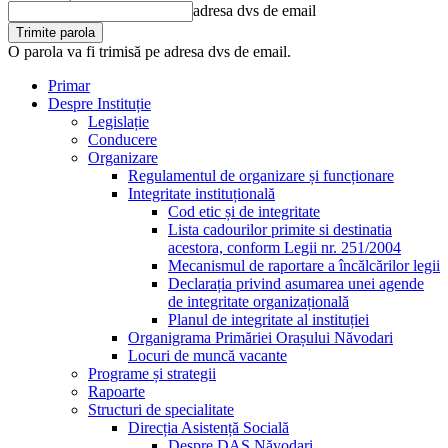
adresa dvs de email
O parola va fi trimisă pe adresa dvs de email.
Primar
Despre Instituție
Legislație
Conducere
Organizare
Regulamentul de organizare și funcționare
Integritate instituțională
Cod etic și de integritate
Lista cadourilor primite si destinatia
acestora, conform Legii nr. 251/2004
Mecanismul de raportare a încălcărilor legii
Declarația privind asumarea unei agende
de integritate organizațională
Planul de integritate al instituției
Organigrama Primăriei Orașului Năvodari
Locuri de muncă vacante
Programe și strategii
Rapoarte
Structuri de specialitate
Direcția Asistență Socială
Despre DAS Năvodari