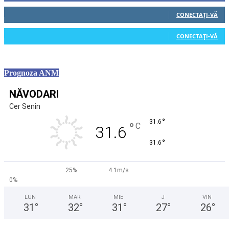
0
Cititori
CONECTAȚI-VĂ
0
Cititori
CONECTAȚI-VĂ
Prognoza ANM
NĂVODARI
Cer Senin
°
31.6
°
C
31.6
°
31.6
25%
4.1m/s
0%
LUN
MAR
MIE
J
VIN
31
°
32
°
31
°
27
°
26
°