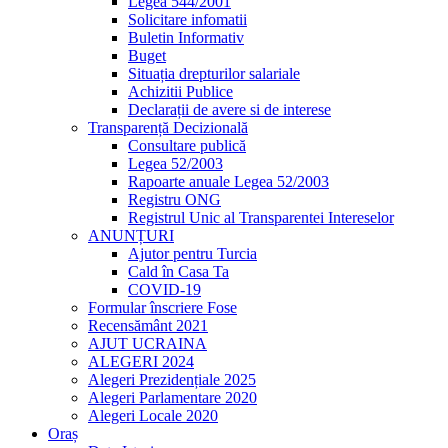
Legea 544/2001
Solicitare infomatii
Buletin Informativ
Buget
Situația drepturilor salariale
Achizitii Publice
Declarații de avere si de interese
Transparență Decizională
Consultare publică
Legea 52/2003
Rapoarte anuale Legea 52/2003
Registru ONG
Registrul Unic al Transparentei Intereselor
ANUNȚURI
Ajutor pentru Turcia
Cald în Casa Ta
COVID-19
Formular înscriere Fose
Recensământ 2021
AJUT UCRAINA
ALEGERI 2024
Alegeri Prezidențiale 2025
Alegeri Parlamentare 2020
Alegeri Locale 2020
Oraș