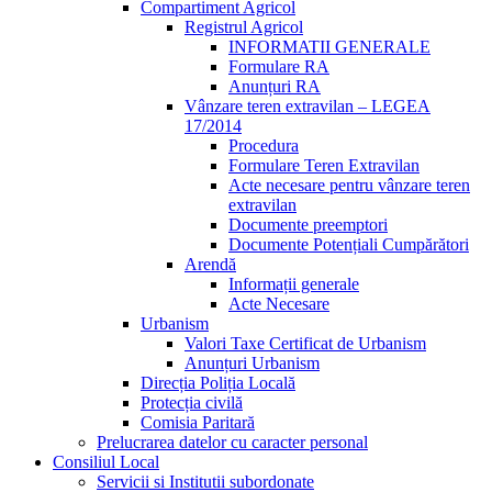
Compartiment Agricol
Registrul Agricol
INFORMATII GENERALE
Formulare RA
Anunțuri RA
Vânzare teren extravilan – LEGEA
17/2014
Procedura
Formulare Teren Extravilan
Acte necesare pentru vânzare teren
extravilan
Documente preemptori
Documente Potențiali Cumpărători
Arendă
Informații generale
Acte Necesare
Urbanism
Valori Taxe Certificat de Urbanism
Anunțuri Urbanism
Direcția Poliția Locală
Protecția civilă
Comisia Paritară
Prelucrarea datelor cu caracter personal
Consiliul Local
Servicii si Institutii subordonate