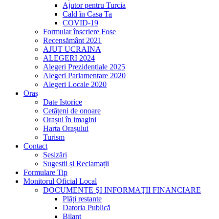
Ajutor pentru Turcia
Cald în Casa Ta
COVID-19
Formular înscriere Fose
Recensământ 2021
AJUT UCRAINA
ALEGERI 2024
Alegeri Prezidențiale 2025
Alegeri Parlamentare 2020
Alegeri Locale 2020
Oraș
Date Istorice
Cetățeni de onoare
Orașul în imagini
Harta Orașului
Turism
Contact
Sesizări
Sugestii și Reclamații
Formulare Tip
Monitorul Oficial Local
DOCUMENTE ŞI INFORMAŢII FINANCIARE
Plăți restante
Datoria Publică
Bilanț