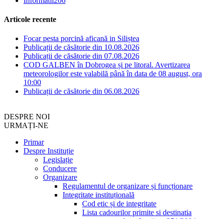
Informatii
206
Articole recente
Focar pesta porcină aficană in Siliștea
Publicații de căsătorie din 10.08.2026
Publicații de căsătorie din 07.08.2026
COD GALBEN în Dobrogea și pe litoral. Avertizarea
meteorologilor este valabilă până în data de 08 august, ora
10:00
Publicații de căsătorie din 06.08.2026
DESPRE NOI
URMAȚI-NE
Primar
Despre Instituție
Legislație
Conducere
Organizare
Regulamentul de organizare și funcționare
Integritate instituțională
Cod etic și de integritate
Lista cadourilor primite si destinatia