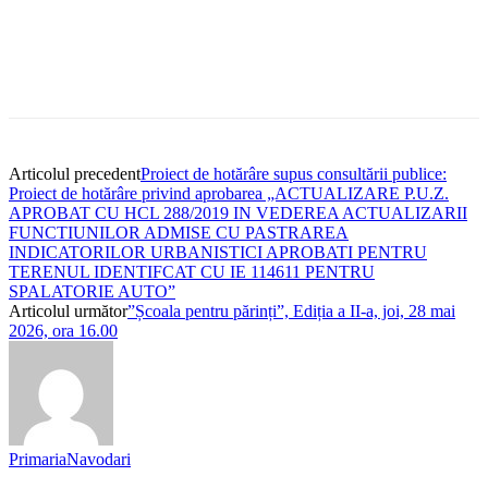
Articolul precedent
Proiect de hotărâre supus consultării publice:
Proiect de hotărâre privind aprobarea „ACTUALIZARE P.U.Z.
APROBAT CU HCL 288/2019 IN VEDEREA ACTUALIZARII
FUNCTIUNILOR ADMISE CU PASTRAREA
INDICATORILOR URBANISTICI APROBATI PENTRU
TERENUL IDENTIFCAT CU IE 114611 PENTRU
SPALATORIE AUTO”
Articolul următor
”Școala pentru părinți”, Ediția a II-a, joi, 28 mai
2026, ora 16.00
PrimariaNavodari