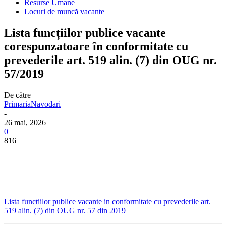
Resurse Umane
Locuri de muncă vacante
Lista funcțiilor publice vacante
corespunzatoare în conformitate cu
prevederile art. 519 alin. (7) din OUG nr.
57/2019
De către
PrimariaNavodari
-
26 mai, 2026
0
816
Lista functiilor publice vacante in conformitate cu prevederile art.
519 alin. (7) din OUG nr. 57 din 2019