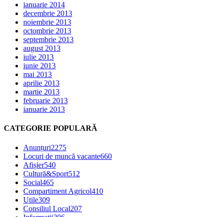
ianuarie 2014
decembrie 2013
noiembrie 2013
octombrie 2013
septembrie 2013
august 2013
iulie 2013
iunie 2013
mai 2013
aprilie 2013
martie 2013
februarie 2013
ianuarie 2013
CATEGORIE POPULARĂ
Anunțuri
2275
Locuri de muncă vacante
660
Afișier
540
Cultură&Sport
512
Social
465
Compartiment Agricol
410
Utile
309
Consiliul Local
207