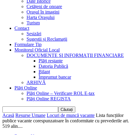
Date Istorice
Cetățeni de onoare
Orașul în imagini
Harta Orașului
Turism
Contact
Sesizări
Sugestii și Reclamații
Formulare Tip
Monitorul Oficial Local
DOCUMENTE ŞI INFORMAŢII FINANCIARE
Plăți restante
Datoria Publică
Bilanț
Împrumut bancar
ARHIVĂ
Plăți Online
Plăți Online – Verificare ROL E-tax
Plăți Online REGISTA
Acasă
Resurse Umane
Locuri de muncă vacante
Lista funcțiilor
publice vacante corespunzatoare în conformitate cu prevederile art.
519 alin....