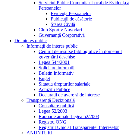
Serviciul Public Comunitar Local de Evidența a
Persoanelor
Evidența Persoanelor
Publicații de căsătorie
Starea Civilă
Club Sportiv Navodari
Guvernanță Corporativă
De interes public
Informații de interes public
Centrul de resurse bibliografice în domeniul
guvernării deschise
Legea 544/2001
Solicitare infomatii
Buletin Informativ
Buget
Situația drepturilor salariale
Achizitii Publice
Declarații de avere si de interese
Transparență Decizională
Consultare publică
Legea 52/2003
Rapoarte anuale Legea 52/2003
Registru ONG
Registrul Unic al Transparentei Intereselor
ANUNȚURI