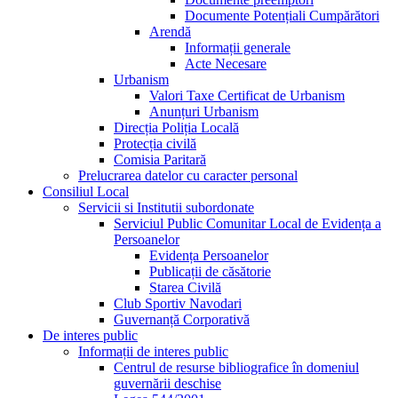
Documente Potențiali Cumpărători
Arendă
Informații generale
Acte Necesare
Urbanism
Valori Taxe Certificat de Urbanism
Anunțuri Urbanism
Direcția Poliția Locală
Protecția civilă
Comisia Paritară
Prelucrarea datelor cu caracter personal
Consiliul Local
Servicii si Institutii subordonate
Serviciul Public Comunitar Local de Evidența a
Persoanelor
Evidența Persoanelor
Publicații de căsătorie
Starea Civilă
Club Sportiv Navodari
Guvernanță Corporativă
De interes public
Informații de interes public
Centrul de resurse bibliografice în domeniul
guvernării deschise