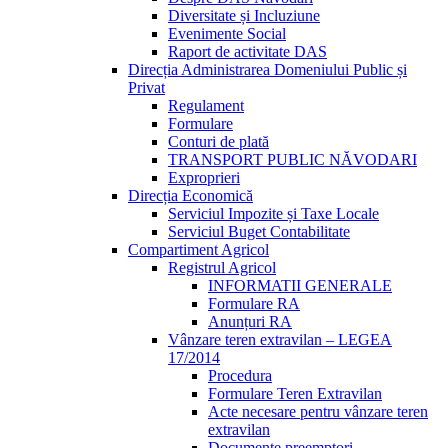
Diversitate și Incluziune
Evenimente Social
Raport de activitate DAS
Direcția Administrarea Domeniului Public și
Privat
Regulament
Formulare
Conturi de plată
TRANSPORT PUBLIC NĂVODARI
Exproprieri
Direcția Economică
Serviciul Impozite și Taxe Locale
Serviciul Buget Contabilitate
Compartiment Agricol
Registrul Agricol
INFORMATII GENERALE
Formulare RA
Anunțuri RA
Vânzare teren extravilan – LEGEA
17/2014
Procedura
Formulare Teren Extravilan
Acte necesare pentru vânzare teren
extravilan
Documente preemptori