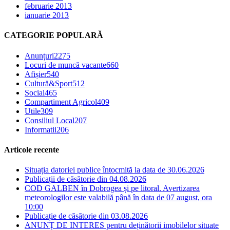
februarie 2013
ianuarie 2013
CATEGORIE POPULARĂ
Anunțuri
2275
Locuri de muncă vacante
660
Afișier
540
Cultură&Sport
512
Social
465
Compartiment Agricol
409
Utile
309
Consiliul Local
207
Informatii
206
Articole recente
Situația datoriei publice întocmită la data de 30.06.2026
Publicații de căsătorie din 04.08.2026
COD GALBEN în Dobrogea și pe litoral. Avertizarea
meteorologilor este valabilă până în data de 07 august, ora
10:00
Publicație de căsătorie din 03.08.2026
ANUNȚ DE INTERES pentru deținătorii imobilelor situate