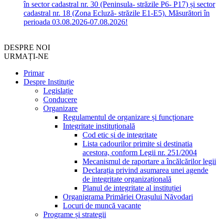
în sector cadastral nr. 30 (Peninsula- străzile P6- P17) și sector
cadastral nr. 18 (Zona Ecluză- străzile E1-E5). Măsurători în
perioada 03.08.2026-07.08.2026!
DESPRE NOI
URMAȚI-NE
Primar
Despre Instituție
Legislație
Conducere
Organizare
Regulamentul de organizare și funcționare
Integritate instituțională
Cod etic și de integritate
Lista cadourilor primite si destinatia
acestora, conform Legii nr. 251/2004
Mecanismul de raportare a încălcărilor legii
Declarația privind asumarea unei agende
de integritate organizațională
Planul de integritate al instituției
Organigrama Primăriei Orașului Năvodari
Locuri de muncă vacante
Programe și strategii