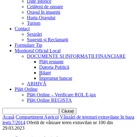
Date Istorice
Cetățeni de onoare
Orașul în imagini
Harta Orașului
Turism
Contact
Sesizări
Sugestii și Reclamații
Formulare Tip
Monitorul Oficial Local
DOCUMENTE ŞI INFORMAŢII FINANCIARE
Plăți restante
Datoria Publică
Bilanț
Împrumut bancar
ARHIVĂ
Plăți Online
Plăți Online – Verificare ROL E-tax
Plăți Online REGISTA
Acasă
Compartiment Agricol
Vânzări de terenuri extravilane în baza
legii.7/2014
Ofertă de vânzare teren extravilan nr 100 din
29.03.2023