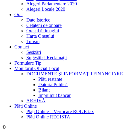
Alegeri Parlamentare 2020
Alegeri Locale 2020
Oraș
Date Istorice
Cetățeni de onoare
Orașul în imagini
Harta Orașului
Turism
Contact
Sesizări
Sugestii și Reclamații
Formulare Tip
Monitorul Oficial Local
DOCUMENTE ŞI INFORMAŢII FINANCIARE
Plăți restante
Datoria Publică
Bilanț
Împrumut bancar
ARHIVĂ
Plăți Online
Plăți Online – Verificare ROL E-tax
Plăți Online REGISTA
©