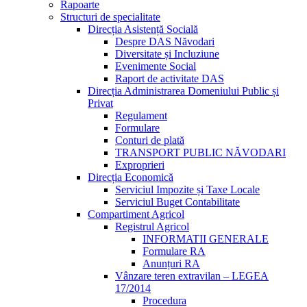
Rapoarte
Structuri de specialitate
Direcția Asistență Socială
Despre DAS Năvodari
Diversitate și Incluziune
Evenimente Social
Raport de activitate DAS
Direcția Administrarea Domeniului Public și
Privat
Regulament
Formulare
Conturi de plată
TRANSPORT PUBLIC NĂVODARI
Exproprieri
Direcția Economică
Serviciul Impozite și Taxe Locale
Serviciul Buget Contabilitate
Compartiment Agricol
Registrul Agricol
INFORMATII GENERALE
Formulare RA
Anunțuri RA
Vânzare teren extravilan – LEGEA
17/2014
Procedura