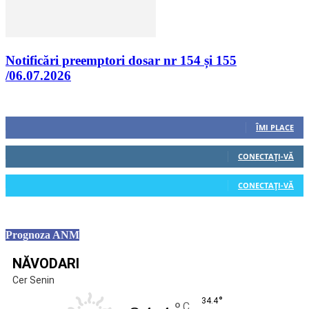
Notificări preemptori dosar nr 154 și 155
/06.07.2026
Urmăriți-ne
0
Fani
ÎMI PLACE
0
Cititori
CONECTAȚI-VĂ
0
Cititori
CONECTAȚI-VĂ
Prognoza ANM
NĂVODARI
Cer Senin
°
34.4
C