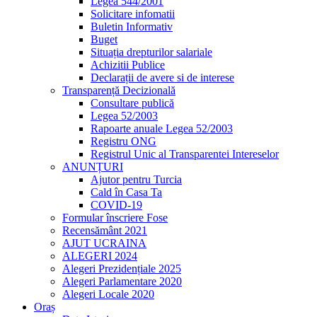
Legea 544/2001
Solicitare infomatii
Buletin Informativ
Buget
Situația drepturilor salariale
Achizitii Publice
Declarații de avere si de interese
Transparență Decizională
Consultare publică
Legea 52/2003
Rapoarte anuale Legea 52/2003
Registru ONG
Registrul Unic al Transparentei Intereselor
ANUNȚURI
Ajutor pentru Turcia
Cald în Casa Ta
COVID-19
Formular înscriere Fose
Recensământ 2021
AJUT UCRAINA
ALEGERI 2024
Alegeri Prezidențiale 2025
Alegeri Parlamentare 2020
Alegeri Locale 2020
Oraș