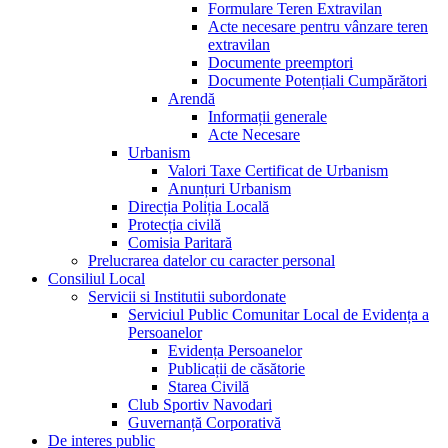
Formulare Teren Extravilan
Acte necesare pentru vânzare teren
extravilan
Documente preemptori
Documente Potențiali Cumpărători
Arendă
Informații generale
Acte Necesare
Urbanism
Valori Taxe Certificat de Urbanism
Anunțuri Urbanism
Direcția Poliția Locală
Protecția civilă
Comisia Paritară
Prelucrarea datelor cu caracter personal
Consiliul Local
Servicii si Institutii subordonate
Serviciul Public Comunitar Local de Evidența a
Persoanelor
Evidența Persoanelor
Publicații de căsătorie
Starea Civilă
Club Sportiv Navodari
Guvernanță Corporativă
De interes public