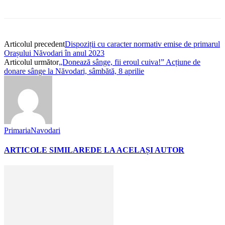
Articolul precedent
Dispoziții cu caracter normativ emise de primarul
Orașului Năvodari în anul 2023
Articolul următor
„Donează sânge, fii eroul cuiva!” Acțiune de
donare sânge la Năvodari, sâmbătă, 8 aprilie
PrimariaNavodari
ARTICOLE SIMILARE
DE LA ACELAȘI AUTOR