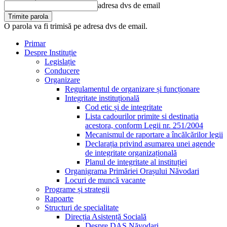
adresa dvs de email
O parola va fi trimisă pe adresa dvs de email.
Primar
Despre Instituție
Legislație
Conducere
Organizare
Regulamentul de organizare și funcționare
Integritate instituțională
Cod etic și de integritate
Lista cadourilor primite si destinatia
acestora, conform Legii nr. 251/2004
Mecanismul de raportare a încălcărilor legii
Declarația privind asumarea unei agende
de integritate organizațională
Planul de integritate al instituției
Organigrama Primăriei Orașului Năvodari
Locuri de muncă vacante
Programe și strategii
Rapoarte
Structuri de specialitate
Direcția Asistență Socială
Despre DAS Năvodari