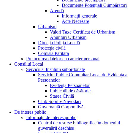
Documente Potențiali Cumpărători
Arendă
Informații generale
Acte Necesare
Urbanism
Valori Taxe Certificat de Urbanism
Anunțuri Urbanism
Direcția Poliția Locală
Protecția civilă
Comisia Paritară
Prelucrarea datelor cu caracter personal
Consiliul Local
Servicii si Institutii subordonate
Serviciul Public Comunitar Local de Evidența a
Persoanelor
Evidența Persoanelor
Publicații de căsătorie
Starea Civilă
Club Sportiv Navodari
Guvernanță Corporativă
De interes public
Informații de interes public
Centrul de resurse bibliografice în domeniul
guvernării deschise