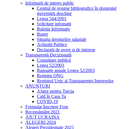
Informații de interes public
Centrul de resurse bibliografice în domeniul
guvernării deschise
Legea 544/2001
Solicitare infomatii
Buletin Informativ
Buget
Situația drepturilor salariale
Achizitii Publice
Declarații de avere si de interese
Transparență Decizională
Consultare publică
Legea 52/2003
Rapoarte anuale Legea 52/2003
Registru ONG
Registrul Unic al Transparentei Intereselor
ANUNȚURI
Ajutor pentru Turcia
Cald în Casa Ta
COVID-19
Formular înscriere Fose
Recensământ 2021
AJUT UCRAINA
ALEGERI 2024
Alegeri Prezidențiale 2025