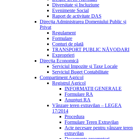
Diversitate și Incluziune
Evenimente Social
Raport de activitate DAS
Direcția Administrarea Domeniului Public și
Privat
Regulament
Formulare
Conturi de plată
TRANSPORT PUBLIC NĂVODARI
Exproprieri
Direcția Economică
Serviciul Impozite și Taxe Locale
Serviciul Buget Contabilitate
Compartiment Agricol
Registrul Agricol
INFORMATII GENERALE
Formulare RA
Anunțuri RA
Vânzare teren extravilan – LEGEA
17/2014
Procedura
Formulare Teren Extravilan
Acte necesare pentru vânzare teren
extravilan
Documente preemptori