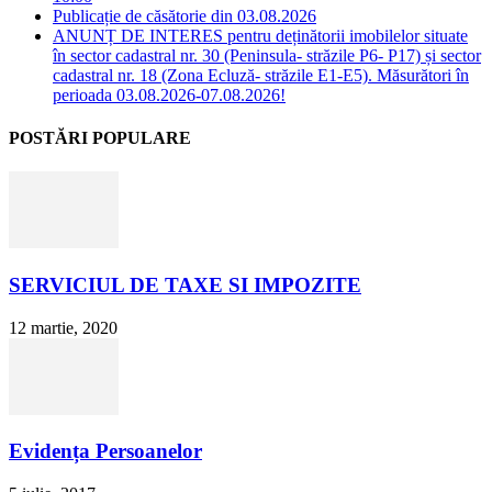
Publicație de căsătorie din 03.08.2026
ANUNȚ DE INTERES pentru deținătorii imobilelor situate
în sector cadastral nr. 30 (Peninsula- străzile P6- P17) și sector
cadastral nr. 18 (Zona Ecluză- străzile E1-E5). Măsurători în
perioada 03.08.2026-07.08.2026!
POSTĂRI POPULARE
SERVICIUL DE TAXE SI IMPOZITE
12 martie, 2020
Evidența Persoanelor