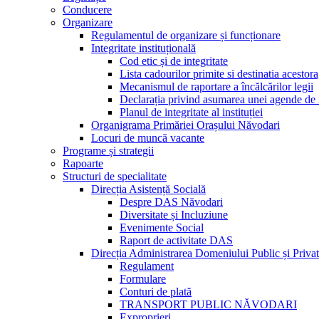
Conducere
Organizare
Regulamentul de organizare și funcționare
Integritate instituțională
Cod etic și de integritate
Lista cadourilor primite si destinatia acesto
Mecanismul de raportare a încălcărilor legii
Declarația privind asumarea unei agende de i
Planul de integritate al instituției
Organigrama Primăriei Orașului Năvodari
Locuri de muncă vacante
Programe și strategii
Rapoarte
Structuri de specialitate
Direcția Asistență Socială
Despre DAS Năvodari
Diversitate și Incluziune
Evenimente Social
Raport de activitate DAS
Direcția Administrarea Domeniului Public și Privat
Regulament
Formulare
Conturi de plată
TRANSPORT PUBLIC NĂVODARI
Exproprieri