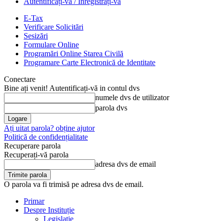
Autentificați-vă / Înregistrați-vă
E-Tax
Verificare Solicitări
Sesizări
Formulare Online
Programări Online Starea Civilă
Programare Carte Electronică de Identitate
Conectare
Bine ați venit! Autentificați-vă in contul dvs
numele dvs de utilizator
parola dvs
Ați uitat parola? obține ajutor
Politică de confidențialitate
Recuperare parola
Recuperați-vă parola
adresa dvs de email
O parola va fi trimisă pe adresa dvs de email.
Primar
Despre Instituție
Legislație