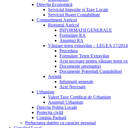
Direcția Economică
Serviciul Impozite și Taxe Locale
Serviciul Buget Contabilitate
Compartiment Agricol
Registrul Agricol
INFORMATII GENERALE
Formulare RA
Anunțuri RA
Vânzare teren extravilan – LEGEA 17/2014
Procedura
Formulare Teren Extravilan
Acte necesare pentru vânzare teren ex
Documente preemptori
Documente Potențiali Cumpărători
Arendă
Informații generale
Acte Necesare
Urbanism
Valori Taxe Certificat de Urbanism
Anunțuri Urbanism
Direcția Poliția Locală
Protecția civilă
Comisia Paritară
Prelucrarea datelor cu caracter personal
Consiliul Local