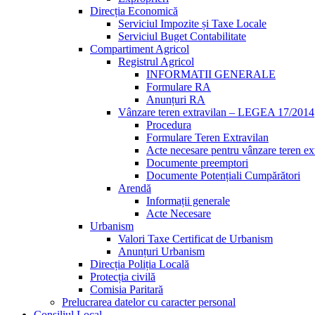
Direcția Economică
Serviciul Impozite și Taxe Locale
Serviciul Buget Contabilitate
Compartiment Agricol
Registrul Agricol
INFORMATII GENERALE
Formulare RA
Anunțuri RA
Vânzare teren extravilan – LEGEA 17/2014
Procedura
Formulare Teren Extravilan
Acte necesare pentru vânzare teren ex
Documente preemptori
Documente Potențiali Cumpărători
Arendă
Informații generale
Acte Necesare
Urbanism
Valori Taxe Certificat de Urbanism
Anunțuri Urbanism
Direcția Poliția Locală
Protecția civilă
Comisia Paritară
Prelucrarea datelor cu caracter personal
Consiliul Local