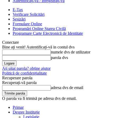
Autentificați-vă / Înregistrați-vă
E-Tax
Verificare Solicitări
Sesizări
Formulare Online
Programări Online Starea Civilă
Programare Carte Electronică de Identitate
Conectare
Bine ați venit! Autentificați-vă in contul dvs
numele dvs de utilizator
parola dvs
Ați uitat parola? obține ajutor
Politică de confidențialitate
Recuperare parola
Recuperați-vă parola
adresa dvs de email
O parola va fi trimisă pe adresa dvs de email.
Primar
Despre Instituție
Legislație