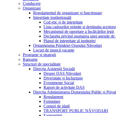
Conducere
Organizare
Regulamentul de organizare și funcționare
Integritate instituțională
Cod etic și de integritate
Lista cadourilor primite si destinatia acesto
Mecanismul de raportare a încălcărilor legii
Declarația privind asumarea unei agende de i
Planul de integritate al instituției
Organigrama Primăriei Orașului Năvodari
Locuri de muncă vacante
Programe și strategii
Rapoarte
Structuri de specialitate
Direcția Asistență Socială
Despre DAS Năvodari
Diversitate și Incluziune
Evenimente Social
Raport de activitate DAS
Direcția Administrarea Domeniului Public și Privat
Regulament
Formulare
Conturi de plată
TRANSPORT PUBLIC NĂVODARI
Exproprieri