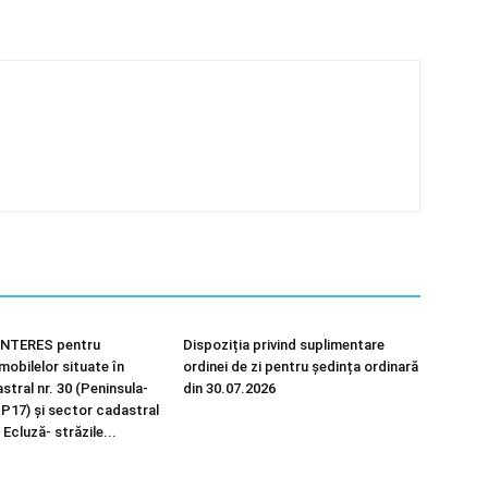
NTERES pentru
Dispoziția privind suplimentare
imobilelor situate în
ordinei de zi pentru ședința ordinară
tral nr. 30 (Peninsula-
din 30.07.2026
 P17) și sector cadastral
 Ecluză- străzile...