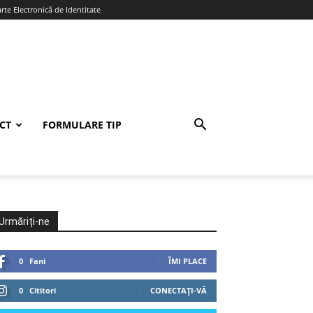
te Electronică de Identitate
CT
FORMULARE TIP
Urmăriți-ne
0
Fani
ÎMI PLACE
0
Cititori
CONECTAȚI-VĂ