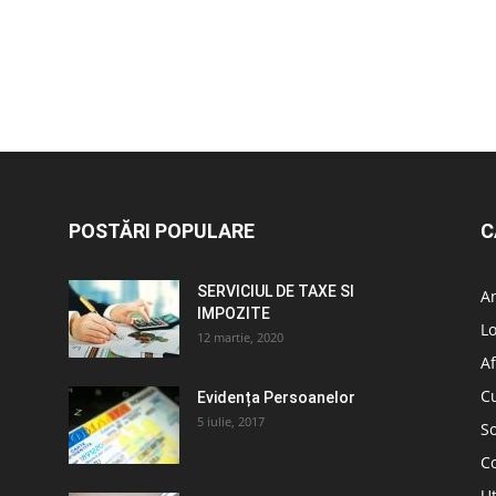
POSTĂRI POPULARE
C
SERVICIUL DE TAXE SI
A
IMPOZITE
L
12 martie, 2020
Af
C
Evidența Persoanelor
5 iulie, 2017
So
C
Ut