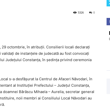
5326
0
 29 octombrie, în atribuții. Consilierii locali declarați
i validați de instanțele de judecată au fost convocați
tului Județului Constanța, în ședința privind ceremonia
ocal s-a desfășurat la Centrul de Afaceri Năvodari, în
ntant al Instituției Prefectului – Județul Constanța,
ența doamnei Bărăscu Mihaela – Aurelia, secretar general
stituire, noii membri ai Consiliului Local Năvodari au
ră.