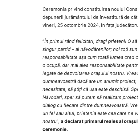
Ceremonia privind constituirea noului Cons
depunerii jurământului de învestitură de căt
vineri, 25 octombrie 2024, în fața judecătoru
”
În primul rând felicitări, dragi prieteni! O
singur partid – al năvodărenilor; noi toți s
responsabilitate așa cum toată lumea cred că
o ocupă, dar mai ales responsabilitate pentr
legate de dezvoltarea orașului nostru. Vreau 
dumneavoastră dacă are un anumit proiect, o
necesitate, să știți că ușa este deschisă. Sp
Năvodari, sper să putem să realizam proiect
dialog cu fiecare dintre dumneavoastră. Vre
un fel sau altul, prietenia este cea care ne v
nostru
”,
a declarat primarul reales al orașul
ceremonie.