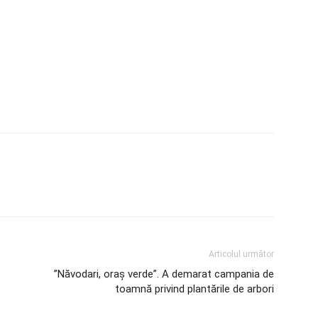
Articolul următor
”Năvodari, oraș verde”. A demarat campania de
toamnă privind plantările de arbori