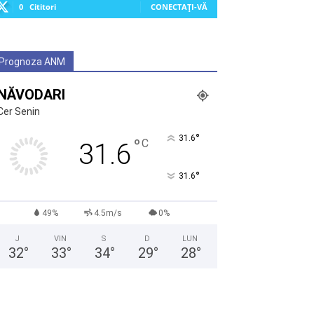
0
Cititori
CONECTAȚI-VĂ
Prognoza ANM
NĂVODARI
Cer Senin
°
31.6
°
C
31.6
°
31.6
49%
4.5m/s
0%
J
VIN
S
D
LUN
32
°
33
°
34
°
29
°
28
°