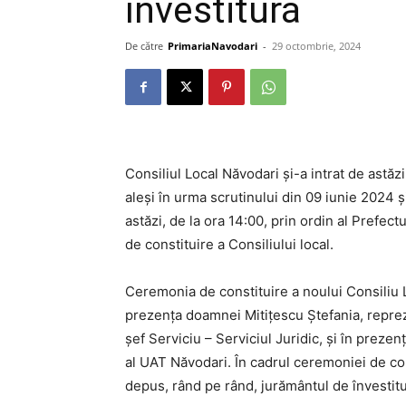
învestitură
De către
PrimariaNavodari
-
29 octombrie, 2024
Consiliul Local Năvodari și-a intrat de astăzi,
aleși în urma scrutinului din 09 iunie 2024 ș
astăzi, de la ora 14:00, prin ordin al Prefec
de constituire a Consiliului local.
Ceremonia de constituire a noului Consiliu L
prezența doamnei Mitițescu Ștefania, repreze
șef Serviciu – Serviciul Juridic, și în prez
al UAT Năvodari. În cadrul ceremoniei de con
depus, rând pe rând, jurământul de învestitu