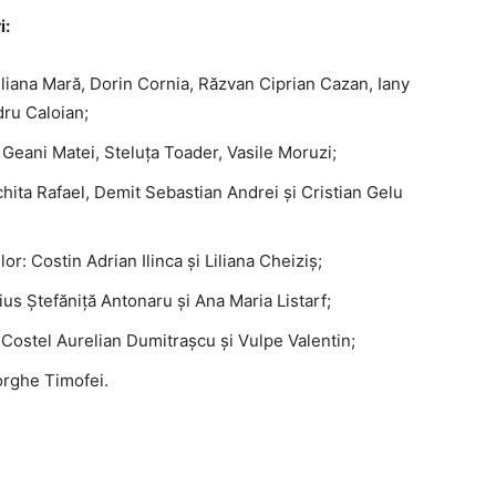
i:
iliana Mară, Dorin Cornia, Răzvan Ciprian Cazan, Iany
dru Caloian;
Geani Matei, Steluța Toader, Vasile Moruzi;
chita Rafael, Demit Sebastian Andrei și Cristian Gelu
r: Costin Adrian Ilinca și Liliana Cheiziș;
us Ștefăniță Antonaru și Ana Maria Listarf;
 Costel Aurelian Dumitrașcu și Vulpe Valentin;
orghe Timofei.