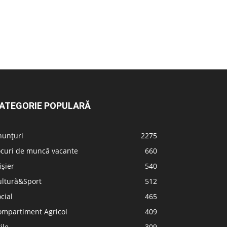
ATEGORIE POPULARĂ
nunțuri
2275
ocuri de muncă vacante
660
ișier
540
ultură&Sport
512
cial
465
ompartiment Agricol
409
ile
309