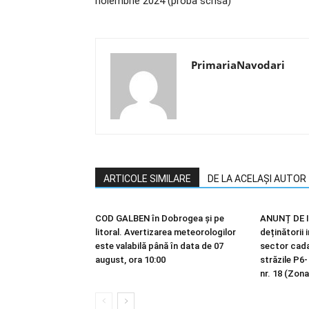
noiembrie 2024 (proba scrisa)
PrimariaNavodari
ARTICOLE SIMILARE
DE LA ACELAȘI AUTOR
COD GALBEN în Dobrogea și pe
ANUNȚ DE I
litoral. Avertizarea meteorologilor
deținătorii 
este valabilă până în data de 07
sector cadas
august, ora 10:00
străzile P6-
nr. 18 (Zona