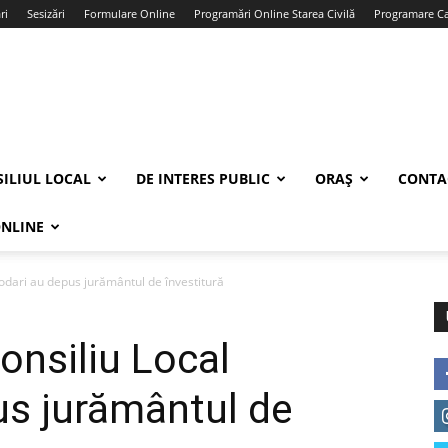
ri
Sesizări
Formulare Online
Programări Online Starea Civilă
Programare Car
ILIUL LOCAL
DE INTERES PUBLIC
ORAȘ
CONTA
ONLINE
odari au depus jurământul de învestitură
onsiliu Local
us jurământul de