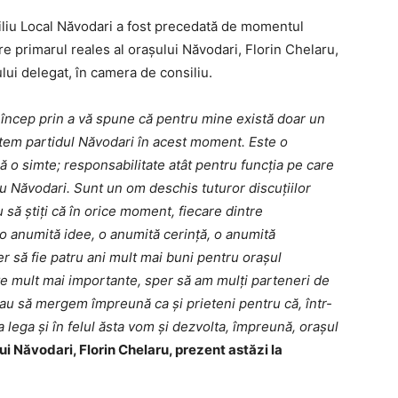
iliu Local Năvodari a fost precedată de momentul
re primarul reales al orașului Năvodari, Florin Chelaru,
lui delegat, în camera de consiliu.
 să încep prin a vă spune că pentru mine există doar un
untem partidul Năvodari în acest moment. Este o
 o simte; responsabilitate atât pentru funcția pe care
u Năvodari. Sunt un om deschis tuturor discuțiilor
să știți că în orice moment, fiecare dintre
 anumită idee, o anumită cerință, o anumită
er să fie patru ani mult mai buni pentru orașul
e mult mai importante, sper să am mulți parteneri de
au să mergem împreună ca și prieteni pentru că, într-
a lega și în felul ăsta vom și dezvolta, împreună, orașul
ui Năvodari, Florin Chelaru, prezent astăzi la