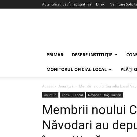
Autentificați-vă / Înregistrați-vă
E-Tax
Verificare Solicită
PRIMAR
DESPRE INSTITUȚIE
CONS
MONITORUL OFICIAL LOCAL
PLĂȚI 
Acasă
Anunțuri
Membrii noului Consiliu Local Năv
Anunțuri
Consiliul Local
Navodari Oraș Turistic
Membrii noului C
Năvodari au dep