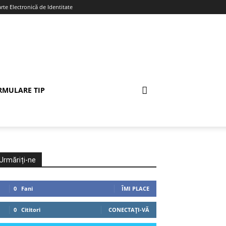
te Electronică de Identitate
RMULARE TIP
Urmăriți-ne
0
Fani
ÎMI PLACE
0
Cititori
CONECTAȚI-VĂ