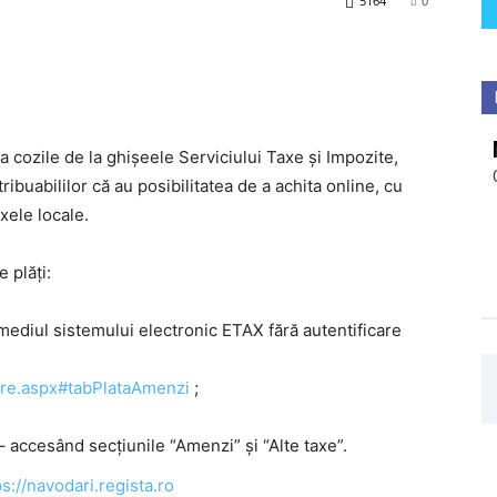
5164
0
ita cozile de la ghișeele Serviciului Taxe și Impozite,
buabililor că au posibilitatea de a achita online, cu
xele locale.
 plăți:
rmediul sistemului electronic ETAX fără autentificare
care.aspx#tabPlataAmenzi
;
– accesând secțiunile “Amenzi” și “Alte taxe”.
ps://navodari.regista.ro