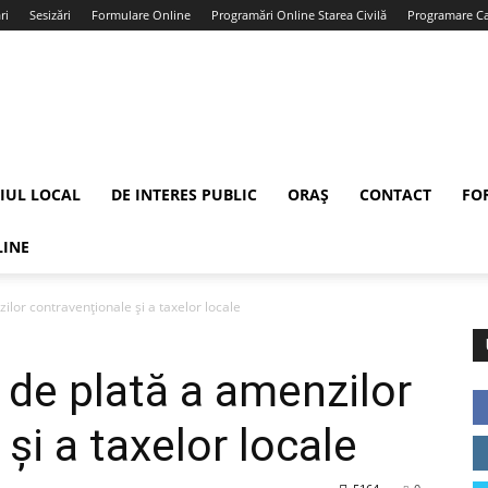
ri
Sesizări
Formulare Online
Programări Online Starea Civilă
Programare Car
IUL LOCAL
DE INTERES PUBLIC
ORAȘ
CONTACT
FO
LINE
ilor contravenționale și a taxelor locale
 de plată a amenzilor
și a taxelor locale