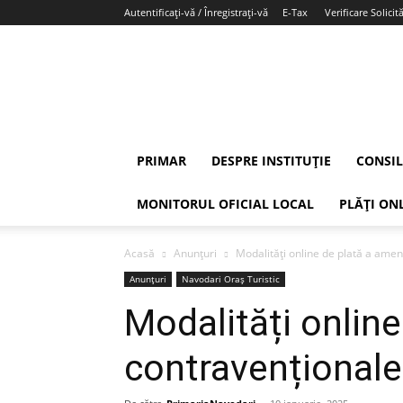
Autentificați-vă / Înregistrați-vă
E-Tax
Verificare Solicită
PRIMAR
DESPRE INSTITUȚIE
CONSIL
MONITORUL OFICIAL LOCAL
PLĂȚI ON
Acasă
Anunțuri
Modalități online de plată a amenz
Anunțuri
Navodari Oraș Turistic
Modalități online
contravenționale 