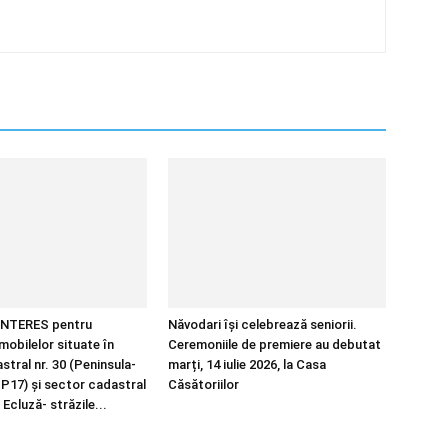
NTERES pentru
Năvodari își celebrează seniorii.
imobilelor situate în
Ceremoniile de premiere au debutat
tral nr. 30 (Peninsula-
marți, 14 iulie 2026, la Casa
 P17) și sector cadastral
Căsătoriilor
 Ecluză- străzile...