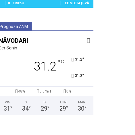
0
Cititori
CONECTAȚI-VĂ
Prognoza ANM
NĂVODARI
Cer Senin
°
31.2
°
C
31.2
°
31.2
48%
3.5m/s
0%
VIN
S
D
LUN
MAR
31
°
34
°
29
°
29
°
30
°