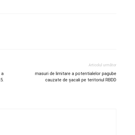
Articolul următor
 a
masuri de limitare a potentialelor pagube
5.
cauzate de șacali pe teritoriul RBDD