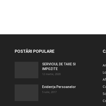
POSTĂRI POPULARE
C
SERVICIUL DE TAXE SI
A
IMPOZITE
L
12 martie, 2020
Af
C
Evidența Persoanelor
5 iulie, 2017
So
C