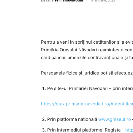
De către
PrimariaNavodari
-
10 ianuarie, 2025
Pentru a veni în sprijinul cetățenilor și a ev
Primăria Orașului Năvodari reamintește contri
card bancar, amenzile contravenționale și ta
Persoanele fizice și juridice pot să efectueze
Pe site-ul Primăriei Năvodari – prin inte
https://etax.primaria-navodari.ro/Autentifi
Prin platforma națională
www.ghiseul.ro
Prin intermediul platformei Regista –
htt