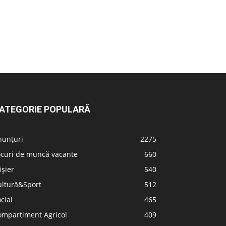
ATEGORIE POPULARĂ
nunțuri
2275
ocuri de muncă vacante
660
ișier
540
ultură&Sport
512
cial
465
ompartiment Agricol
409