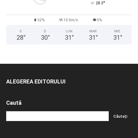
°
28.3
52%
10.5m/s
5%
S
D
LUN
MAR
MIE
28
°
30
°
31
°
31
°
31
°
ALEGEREA EDITORULUI
Caută