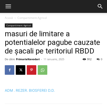
Acasă
Compartiment Agricol
Compartiment Agricol
masuri de limitare a
potentialelor pagube cauzate
de șacali pe teritoriul RBDD
De către
PrimariaNavodari
-
11 ianuarie, 2025
912
0
ADM . REZER. BIOSFEREI D.D.