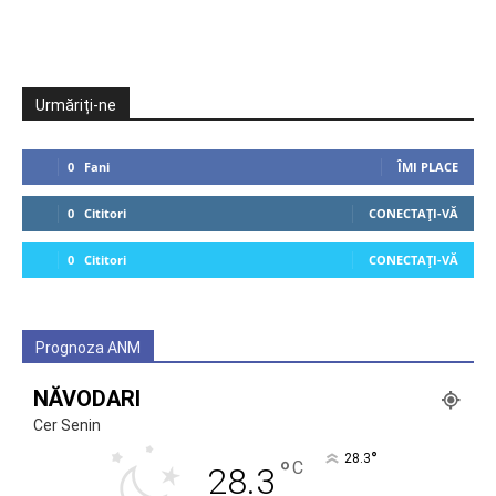
Urmăriți-ne
0
Fani
ÎMI PLACE
0
Cititori
CONECTAȚI-VĂ
0
Cititori
CONECTAȚI-VĂ
Prognoza ANM
NĂVODARI
Cer Senin
°
28.3
°
C
28.3