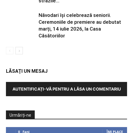
străzile...
Năvodari își celebrează seniorii.
Ceremoniile de premiere au debutat
marți, 14 iulie 2026, la Casa
Căsătoriilor
LĂSAȚI UN MESAJ
AUTENTIFICAȚI-VĂ PENTRU A LĂSA UN COMENTARIU
Urmăriți-ne
0
Fani
ÎMI PLACE