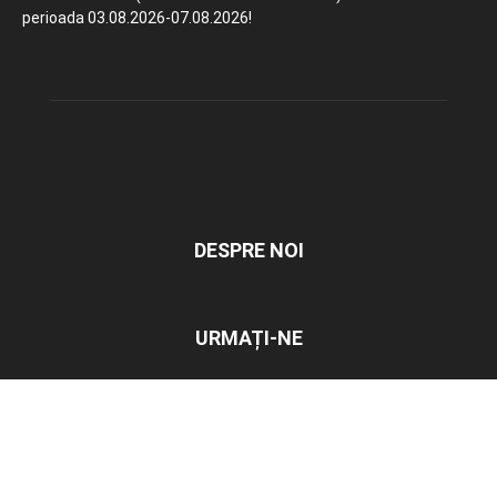
perioada 03.08.2026-07.08.2026!
DESPRE NOI
URMAȚI-NE
Primar
Despre Instituție
Consiliul Local
De interes public
Oraș
Contact
Formulare Tip
Monitorul Oficial Local
Plăți Online