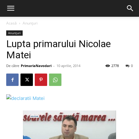
Acasă
Anunțuri
Anunțuri
Lupta primarului Nicolae
Matei
De către
PrimariaNavodari
-
10 aprilie, 2014
2778
0