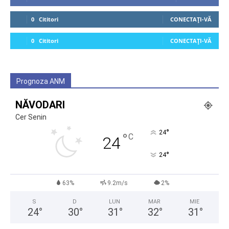
0
Cititori
CONECTAȚI-VĂ
0
Cititori
CONECTAȚI-VĂ
Prognoza ANM
NĂVODARI
Cer Senin
°
24
°
C
24
°
24
63%
9.2m/s
2%
S
D
LUN
MAR
MIE
24
°
30
°
31
°
32
°
31
°