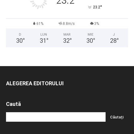
23.2
°
23.2
61%
8.8m/s
3%
D
LUN
MAR
MIE
J
30
°
31
°
32
°
30
°
28
°
ALEGEREA EDITORULUI
Caută