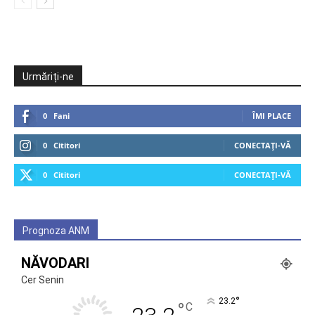
Urmăriți-ne
0
Fani
ÎMI PLACE
0
Cititori
CONECTAȚI-VĂ
0
Cititori
CONECTAȚI-VĂ
Prognoza ANM
NĂVODARI
Cer Senin
°
23.2
°
C