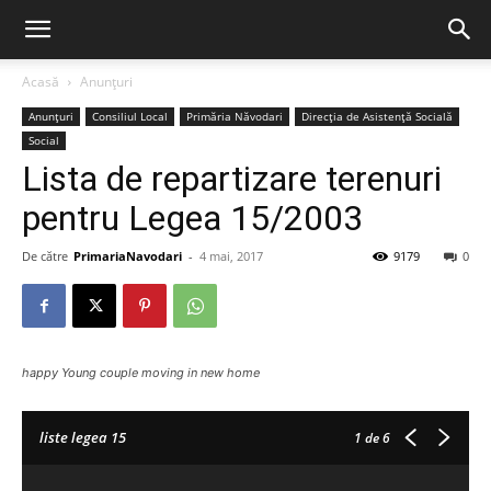
Acasă
Anunțuri
Anunțuri
Consiliul Local
Primăria Năvodari
Direcția de Asistență Socială
Social
Lista de repartizare terenuri
pentru Legea 15/2003
De către
PrimariaNavodari
-
4 mai, 2017
9179
0
happy Young couple moving in new home
liste legea 15
1
de 6