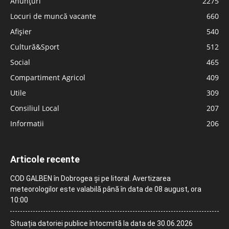
Anunțuri
2275
Locuri de muncă vacante
660
Afișier
540
Cultură&Sport
512
Social
465
Compartiment Agricol
409
Utile
309
Consiliul Local
207
Informatii
206
Articole recente
COD GALBEN în Dobrogea și pe litoral. Avertizarea
meteorologilor este valabilă până în data de 08 august, ora
10:00
Situația datoriei publice întocmită la data de 30.06.2026