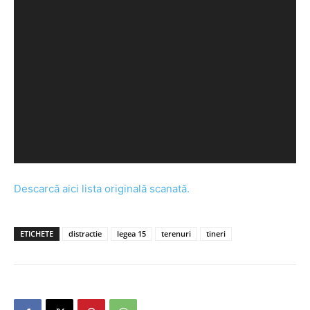
Descarcă aici lista originală scanată.
ETICHETE
distractie
legea 15
terenuri
tineri