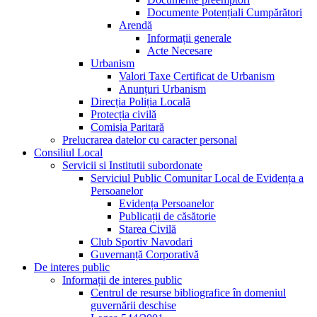
Documente Potențiali Cumpărători
Arendă
Informații generale
Acte Necesare
Urbanism
Valori Taxe Certificat de Urbanism
Anunțuri Urbanism
Direcția Poliția Locală
Protecția civilă
Comisia Paritară
Prelucrarea datelor cu caracter personal
Consiliul Local
Servicii si Institutii subordonate
Serviciul Public Comunitar Local de Evidența a
Persoanelor
Evidența Persoanelor
Publicații de căsătorie
Starea Civilă
Club Sportiv Navodari
Guvernanță Corporativă
De interes public
Informații de interes public
Centrul de resurse bibliografice în domeniul
guvernării deschise