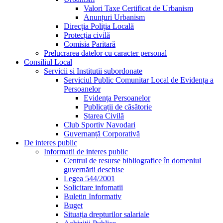
Valori Taxe Certificat de Urbanism
Anunțuri Urbanism
Direcția Poliția Locală
Protecția civilă
Comisia Paritară
Prelucrarea datelor cu caracter personal
Consiliul Local
Servicii si Institutii subordonate
Serviciul Public Comunitar Local de Evidența a
Persoanelor
Evidența Persoanelor
Publicații de căsătorie
Starea Civilă
Club Sportiv Navodari
Guvernanță Corporativă
De interes public
Informații de interes public
Centrul de resurse bibliografice în domeniul
guvernării deschise
Legea 544/2001
Solicitare infomatii
Buletin Informativ
Buget
Situația drepturilor salariale