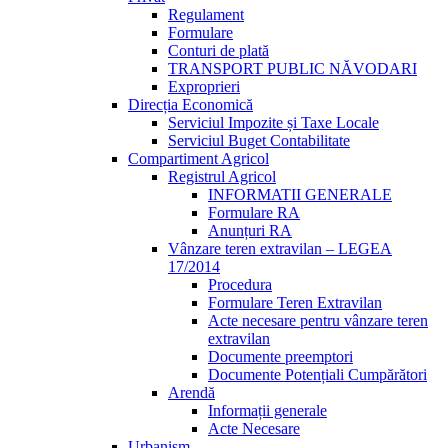
Regulament
Formulare
Conturi de plată
TRANSPORT PUBLIC NĂVODARI
Exproprieri
Direcția Economică
Serviciul Impozite și Taxe Locale
Serviciul Buget Contabilitate
Compartiment Agricol
Registrul Agricol
INFORMATII GENERALE
Formulare RA
Anunțuri RA
Vânzare teren extravilan – LEGEA
17/2014
Procedura
Formulare Teren Extravilan
Acte necesare pentru vânzare teren
extravilan
Documente preemptori
Documente Potențiali Cumpărători
Arendă
Informații generale
Acte Necesare
Urbanism