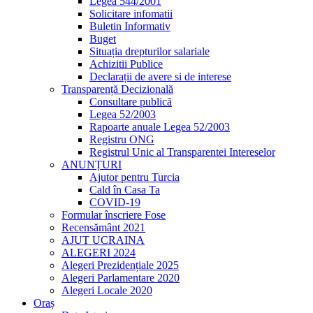
Legea 544/2001
Solicitare infomatii
Buletin Informativ
Buget
Situația drepturilor salariale
Achizitii Publice
Declarații de avere si de interese
Transparență Decizională
Consultare publică
Legea 52/2003
Rapoarte anuale Legea 52/2003
Registru ONG
Registrul Unic al Transparentei Intereselor
ANUNȚURI
Ajutor pentru Turcia
Cald în Casa Ta
COVID-19
Formular înscriere Fose
Recensământ 2021
AJUT UCRAINA
ALEGERI 2024
Alegeri Prezidențiale 2025
Alegeri Parlamentare 2020
Alegeri Locale 2020
Oraș