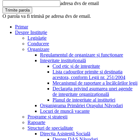
adresa dvs de email
O parola va fi trimisă pe adresa dvs de email.
Primar
Despre Instituție
Legislație
Conducere
Organizare
Regulamentul de organizare și funcționare
Integritate instituțională
Cod etic și de integritate
Lista cadourilor primite si destinatia
acestora, conform Legii nr. 251/2004
Mecanismul de raportare a încălcărilor legii
Declarația privind asumarea unei agende
de integritate organizațională
Planul de integritate al instituției
Organigrama Primăriei Orașului Năvodari
Locuri de muncă vacante
Programe și strategii
Rapoarte
Structuri de specialitate
Direcția Asistență Socială
Despre DAS Năvodari