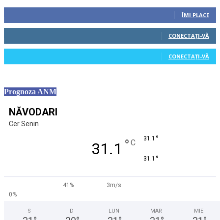
0
Fani
ÎMI PLACE
0
Cititori
CONECTAȚI-VĂ
0
Cititori
CONECTAȚI-VĂ
Prognoza ANM
NĂVODARI
Cer Senin
°
31.1
°
C
31.1
°
31.1
41%
3m/s
0%
S
D
LUN
MAR
MIE