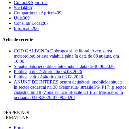
Cultură&Sport
512
Social
465
Compartiment Agricol
409
Utile
309
Consiliul Local
207
Informatii
206
Articole recente
COD GALBEN în Dobrogea și pe litoral. Avertizarea
meteorologilor este valabilă până în data de 08 august, ora
10:00
Situația datoriei publice întocmită la data de 30.06.2026
Publicații de căsătorie din 04.08.2026
Publicație de căsătorie din 03.08.2026
ANUNȚ DE INTERES pentru deținătorii imobilelor situate
în sector cadastral nr. 30 (Peninsula- străzile P6- P17) și sector
cadastral nr. 18 (Zona Ecluză- străzile E1-E5). Măsurători în
perioada 03.08.2026-07.08.2026!
DESPRE NOI
URMAȚI-NE
Primar