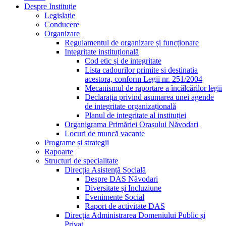
Despre Instituție
Legislație
Conducere
Organizare
Regulamentul de organizare și funcționare
Integritate instituțională
Cod etic și de integritate
Lista cadourilor primite si destinatia
acestora, conform Legii nr. 251/2004
Mecanismul de raportare a încălcărilor legii
Declarația privind asumarea unei agende
de integritate organizațională
Planul de integritate al instituției
Organigrama Primăriei Orașului Năvodari
Locuri de muncă vacante
Programe și strategii
Rapoarte
Structuri de specialitate
Direcția Asistență Socială
Despre DAS Năvodari
Diversitate și Incluziune
Evenimente Social
Raport de activitate DAS
Direcția Administrarea Domeniului Public și
Privat