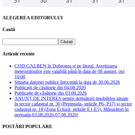
31
°
30
°
31
°
31
°
31
°
ALEGEREA EDITORULUI
Caută
Articole recente
COD GALBEN în Dobrogea și pe litoral. Avertizarea
meteorologilor este valabilă până în data de 08 august, ora
10:00
Situația datoriei publice întocmită la data de 30.06.2026
Publicații de căsătorie din 04.08.2026
Publicație de căsătorie din 03.08.2026
ANUNȚ DE INTERES pentru deținătorii imobilelor situate
în sector cadastral nr. 30 (Peninsula- străzile P6- P17) și sector
cadastral nr. 18 (Zona Ecluză- străzile E1-E5). Măsurători în
perioada 03.08.2026-07.08.2026!
POSTĂRI POPULARE