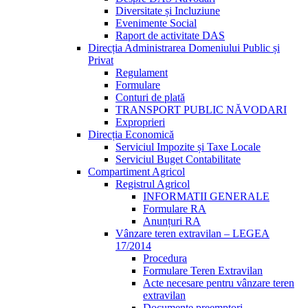
Diversitate și Incluziune
Evenimente Social
Raport de activitate DAS
Direcția Administrarea Domeniului Public și
Privat
Regulament
Formulare
Conturi de plată
TRANSPORT PUBLIC NĂVODARI
Exproprieri
Direcția Economică
Serviciul Impozite și Taxe Locale
Serviciul Buget Contabilitate
Compartiment Agricol
Registrul Agricol
INFORMATII GENERALE
Formulare RA
Anunțuri RA
Vânzare teren extravilan – LEGEA
17/2014
Procedura
Formulare Teren Extravilan
Acte necesare pentru vânzare teren
extravilan
Documente preemptori