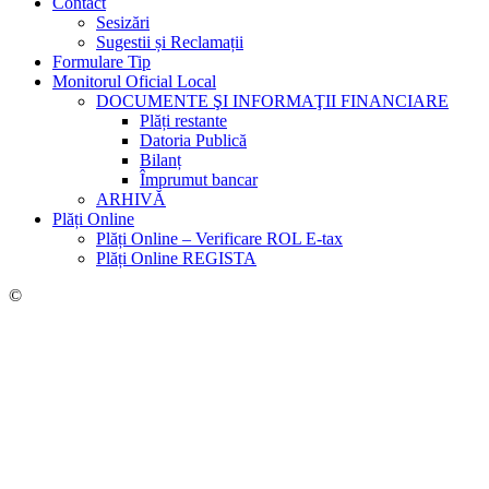
Contact
Sesizări
Sugestii și Reclamații
Formulare Tip
Monitorul Oficial Local
DOCUMENTE ŞI INFORMAŢII FINANCIARE
Plăți restante
Datoria Publică
Bilanț
Împrumut bancar
ARHIVĂ
Plăți Online
Plăți Online – Verificare ROL E-tax
Plăți Online REGISTA
©