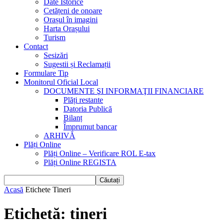
Date Istorice
Cetățeni de onoare
Orașul în imagini
Harta Orașului
Turism
Contact
Sesizări
Sugestii și Reclamații
Formulare Tip
Monitorul Oficial Local
DOCUMENTE ŞI INFORMAŢII FINANCIARE
Plăți restante
Datoria Publică
Bilanț
Împrumut bancar
ARHIVĂ
Plăți Online
Plăți Online – Verificare ROL E-tax
Plăți Online REGISTA
Acasă
Etichete
Tineri
Etichetă: tineri