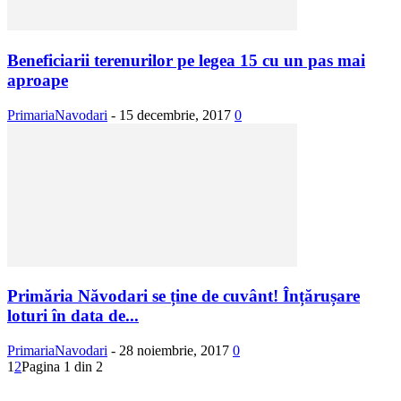
Beneficiarii terenurilor pe legea 15 cu un pas mai
aproape
PrimariaNavodari
-
15 decembrie, 2017
0
Primăria Năvodari se ține de cuvânt! Înțărușare
loturi în data de...
PrimariaNavodari
-
28 noiembrie, 2017
0
1
2
Pagina 1 din 2
Urmăriți-ne