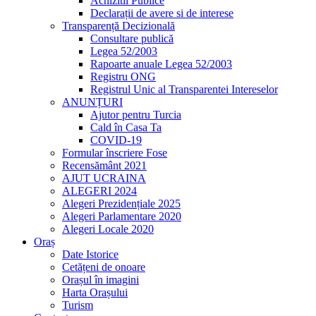
Achizitii Publice
Declarații de avere si de interese
Transparență Decizională
Consultare publică
Legea 52/2003
Rapoarte anuale Legea 52/2003
Registru ONG
Registrul Unic al Transparentei Intereselor
ANUNȚURI
Ajutor pentru Turcia
Cald în Casa Ta
COVID-19
Formular înscriere Fose
Recensământ 2021
AJUT UCRAINA
ALEGERI 2024
Alegeri Prezidențiale 2025
Alegeri Parlamentare 2020
Alegeri Locale 2020
Oraș
Date Istorice
Cetățeni de onoare
Orașul în imagini
Harta Orașului
Turism