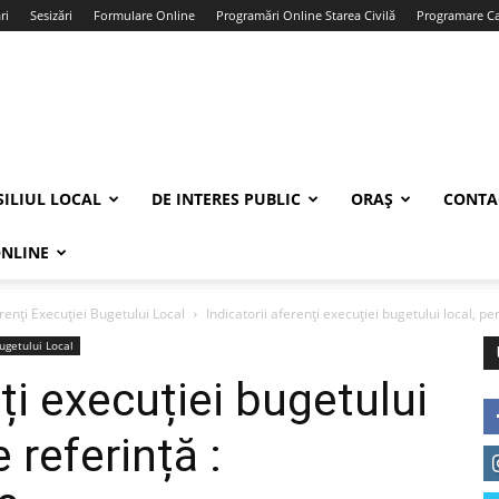
ri
Sesizări
Formulare Online
Programări Online Starea Civilă
Programare Car
ILIUL LOCAL
DE INTERES PUBLIC
ORAȘ
CONTA
ONLINE
renți Execuției Bugetului Local
Indicatorii aferenți execuției bugetului local, pe
Bugetului Local
nți execuției bugetului
 referință :