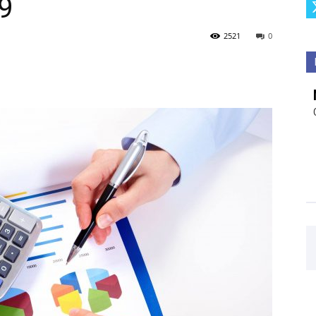
19
2521
0