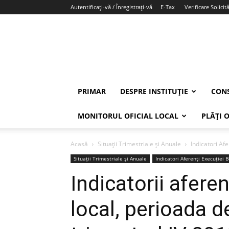
Autentificați-vă / Înregistrați-vă
E-Tax
Verificare Solicită
PRIMAR
DESPRE INSTITUȚIE
CONS
MONITORUL OFICIAL LOCAL
PLĂȚI 
Acasă
Situații Trimestriale și Anuale
Indicatori Afe
Situații Trimestriale și Anuale
Indicatori Aferenți Execuției 
Indicatorii afere
local, perioada de