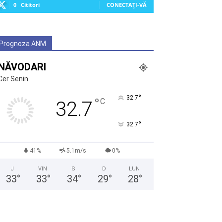
0
Cititori
CONECTAȚI-VĂ
Prognoza ANM
NĂVODARI
Cer Senin
°
32.7
°
C
32.7
°
32.7
41%
5.1m/s
0%
J
VIN
S
D
LUN
33
°
33
°
34
°
29
°
28
°