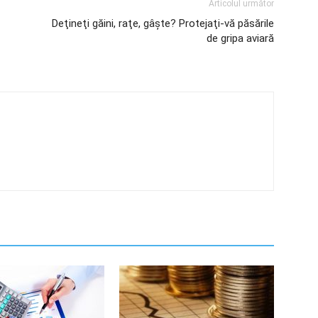
Articolul următor
Deţineţi găini, raţe, gâşte? Protejaţi-vă păsările
de gripa aviară