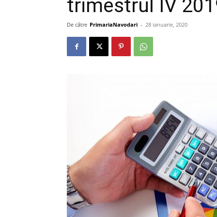
trimestrul IV 20
De către
PrimariaNavodari
-
28 ianuarie, 2020