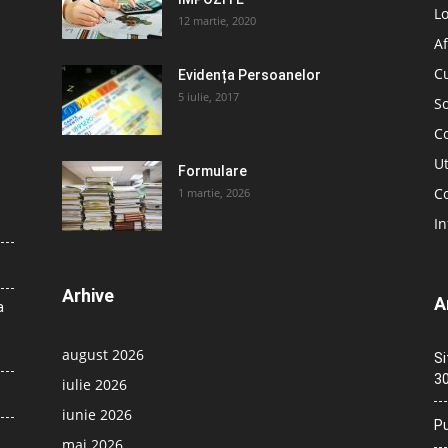
L
12 martie, 2020
Af
C
Evidența Persoanelor
5 iulie, 2017
So
C
Ut
Formulare
Co
1 martie, 2026
In
Arhive
A
a
august 2026
Si
30
iulie 2026
iunie 2026
Pu
mai 2026