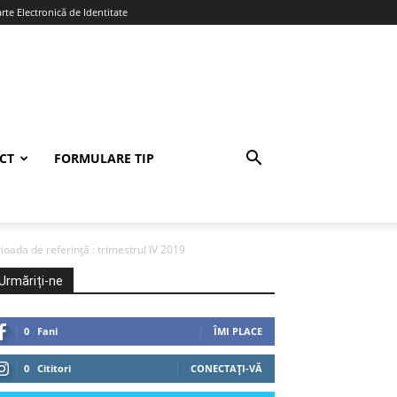
te Electronică de Identitate
CT
FORMULARE TIP
rioada de referință : trimestrul IV 2019
Urmăriți-ne
0
Fani
ÎMI PLACE
0
Cititori
CONECTAȚI-VĂ