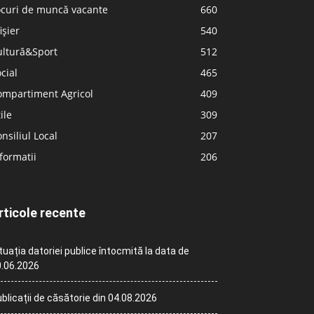
ocuri de muncă vacante
660
ișier
540
ultură&Sport
512
cial
465
ompartiment Agricol
409
ile
309
nsiliul Local
207
formatii
206
rticole recente
tuația datoriei publice întocmită la data de
.06.2026
blicații de căsătorie din 04.08.2026