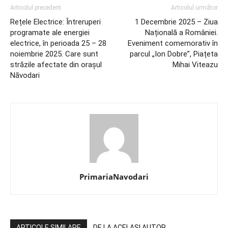
Articolul precedent
Articolul următor
Rețele Electrice: Întreruperi
1 Decembrie 2025 – Ziua
programate ale energiei
Națională a României.
electrice, în perioada 25 – 28
Eveniment comemorativ în
noiembrie 2025. Care sunt
parcul „Ion Dobre”, Piațeta
străzile afectate din orașul
Mihai Viteazu
Năvodari
PrimariaNavodari
ARTICOLE SIMILARE
DE LA ACELAȘI AUTOR