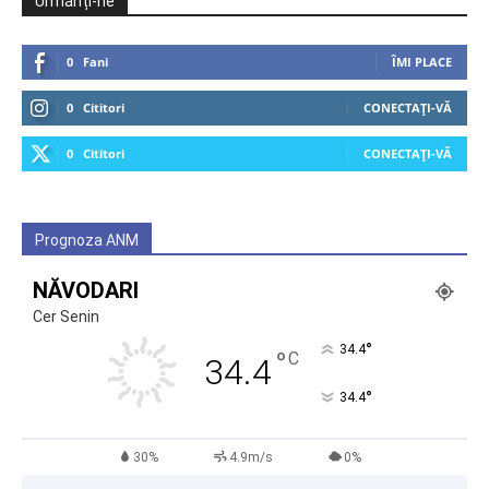
Urmăriți-ne
0
Fani
ÎMI PLACE
0
Cititori
CONECTAȚI-VĂ
0
Cititori
CONECTAȚI-VĂ
Prognoza ANM
NĂVODARI
Cer Senin
°
34.4
°
C
34.4
°
34.4
30%
4.9m/s
0%