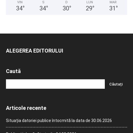
VIN
S
D
LUN
MAR
34
°
34
°
30
°
29
°
31
°
ALEGEREA EDITORULUI
Caută
Articole recente
Situația datoriei publice întocmită la data de 30.06.2026