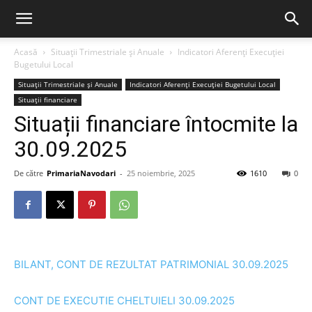
Acasă
Situații Trimestriale și Anuale
Indicatori Aferenți Execuției
Bugetului Local
Situații Trimestriale și Anuale
Indicatori Aferenți Execuției Bugetului Local
Situații financiare
Situații financiare întocmite la
30.09.2025
De către
PrimariaNavodari
-
25 noiembrie, 2025
1610
0
BILANT, CONT DE REZULTAT PATRIMONIAL 30.09.2025
CONT DE EXECUTIE CHELTUIELI 30.09.2025