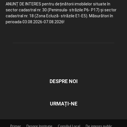
ANUNȚ DE INTERES pentru deținătorii imobilelor situate în
sector cadastral nr. 30 (Peninsula- străzile P6- P17) și sector
cadastral nr. 18 (Zona Ecluză- străzile E1-E5). Măsurători în
perioada 03.08.2026-07.08.2026!
DESPRE NOI
URMAȚI-NE
Primar
Despre Instituție
Consiliul Local
De interes public