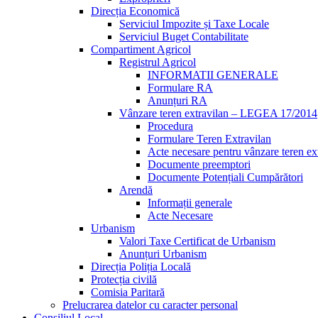
Direcția Economică
Serviciul Impozite și Taxe Locale
Serviciul Buget Contabilitate
Compartiment Agricol
Registrul Agricol
INFORMATII GENERALE
Formulare RA
Anunțuri RA
Vânzare teren extravilan – LEGEA 17/2014
Procedura
Formulare Teren Extravilan
Acte necesare pentru vânzare teren ex
Documente preemptori
Documente Potențiali Cumpărători
Arendă
Informații generale
Acte Necesare
Urbanism
Valori Taxe Certificat de Urbanism
Anunțuri Urbanism
Direcția Poliția Locală
Protecția civilă
Comisia Paritară
Prelucrarea datelor cu caracter personal
Consiliul Local