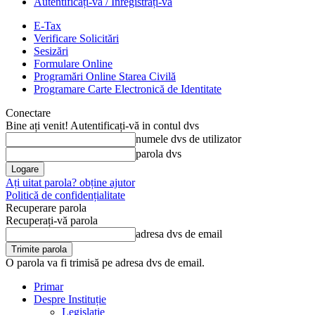
Autentificați-vă / Înregistrați-vă
E-Tax
Verificare Solicitări
Sesizări
Formulare Online
Programări Online Starea Civilă
Programare Carte Electronică de Identitate
Conectare
Bine ați venit! Autentificați-vă in contul dvs
numele dvs de utilizator
parola dvs
Ați uitat parola? obține ajutor
Politică de confidențialitate
Recuperare parola
Recuperați-vă parola
adresa dvs de email
O parola va fi trimisă pe adresa dvs de email.
Primar
Despre Instituție
Legislație