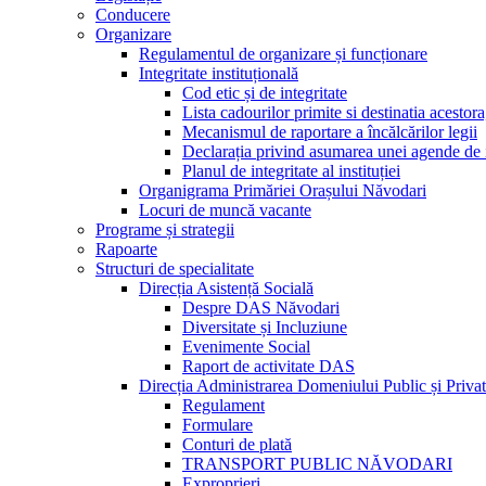
Conducere
Organizare
Regulamentul de organizare și funcționare
Integritate instituțională
Cod etic și de integritate
Lista cadourilor primite si destinatia acesto
Mecanismul de raportare a încălcărilor legii
Declarația privind asumarea unei agende de i
Planul de integritate al instituției
Organigrama Primăriei Orașului Năvodari
Locuri de muncă vacante
Programe și strategii
Rapoarte
Structuri de specialitate
Direcția Asistență Socială
Despre DAS Năvodari
Diversitate și Incluziune
Evenimente Social
Raport de activitate DAS
Direcția Administrarea Domeniului Public și Privat
Regulament
Formulare
Conturi de plată
TRANSPORT PUBLIC NĂVODARI
Exproprieri