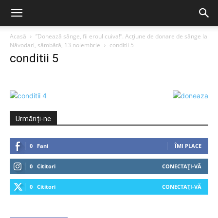
Acasă
”Donează sânge, fii eroul cuiva!”. Acțiune de donare de sânge la
Năvodari, sâmbătă, 13 noiembrie
conditii 5
conditii 5
Urmăriți-ne
0
Fani
ÎMI PLACE
0
Cititori
CONECTAȚI-VĂ
0
Cititori
CONECTAȚI-VĂ