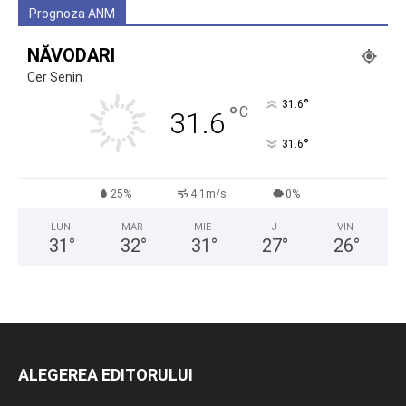
Prognoza ANM
NĂVODARI
Cer Senin
°
31.6
°
C
31.6
°
31.6
25%
4.1m/s
0%
LUN
MAR
MIE
J
VIN
31
°
32
°
31
°
27
°
26
°
ALEGEREA EDITORULUI