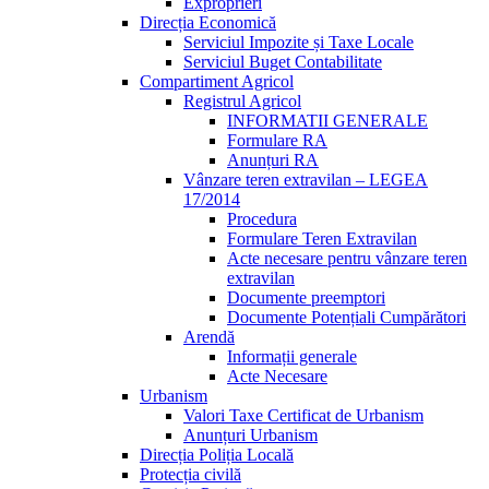
Exproprieri
Direcția Economică
Serviciul Impozite și Taxe Locale
Serviciul Buget Contabilitate
Compartiment Agricol
Registrul Agricol
INFORMATII GENERALE
Formulare RA
Anunțuri RA
Vânzare teren extravilan – LEGEA
17/2014
Procedura
Formulare Teren Extravilan
Acte necesare pentru vânzare teren
extravilan
Documente preemptori
Documente Potențiali Cumpărători
Arendă
Informații generale
Acte Necesare
Urbanism
Valori Taxe Certificat de Urbanism
Anunțuri Urbanism
Direcția Poliția Locală
Protecția civilă