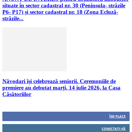
situate în sector cadastral nr. 30 (Peninsula- străzile
P6- P17) și sector cadastral nr. 18 (Zona Ecluză-
străzile...
Năvodari își celebrează seniorii. Ceremoniile de
premiere au debutat marți, 14 iulie 2026, la Casa
Căsătoriilor
Urmăriți-ne
0
Fani
ÎMI PLACE
0
Cititori
CONECTAȚI-VĂ