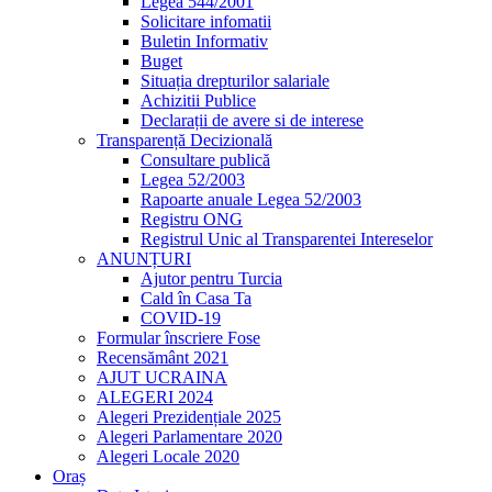
Legea 544/2001
Solicitare infomatii
Buletin Informativ
Buget
Situația drepturilor salariale
Achizitii Publice
Declarații de avere si de interese
Transparență Decizională
Consultare publică
Legea 52/2003
Rapoarte anuale Legea 52/2003
Registru ONG
Registrul Unic al Transparentei Intereselor
ANUNȚURI
Ajutor pentru Turcia
Cald în Casa Ta
COVID-19
Formular înscriere Fose
Recensământ 2021
AJUT UCRAINA
ALEGERI 2024
Alegeri Prezidențiale 2025
Alegeri Parlamentare 2020
Alegeri Locale 2020
Oraș