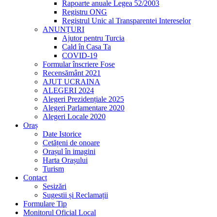
Rapoarte anuale Legea 52/2003
Registru ONG
Registrul Unic al Transparentei Intereselor
ANUNȚURI
Ajutor pentru Turcia
Cald în Casa Ta
COVID-19
Formular înscriere Fose
Recensământ 2021
AJUT UCRAINA
ALEGERI 2024
Alegeri Prezidențiale 2025
Alegeri Parlamentare 2020
Alegeri Locale 2020
Oraș
Date Istorice
Cetățeni de onoare
Orașul în imagini
Harta Orașului
Turism
Contact
Sesizări
Sugestii și Reclamații
Formulare Tip
Monitorul Oficial Local