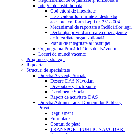
Regulamentul de organizare și funcționare
Integritate instituțională
Cod etic și de integritate
Lista cadourilor primite si destinatia
acestora, conform Legii nr. 251/2004
Mecanismul de raportare a încălcărilor legii
Declarația privind asumarea unei agende
de integritate organizațională
Planul de integritate al instituției
Organigrama Primăriei Orașului Năvodari
Locuri de muncă vacante
Programe și strategii
Rapoarte
Structuri de specialitate
Direcția Asistență Socială
Despre DAS Năvodari
Diversitate și Incluziune
Evenimente Social
Raport de activitate DAS
Direcția Administrarea Domeniului Public și
Privat
Regulament
Formulare
Conturi de plată
TRANSPORT PUBLIC NĂVODARI