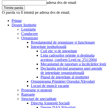
adresa dvs de email
O parola va fi trimisă pe adresa dvs de email.
Primar
Despre Instituție
Legislație
Conducere
Organizare
Regulamentul de organizare și funcționare
Integritate instituțională
Cod etic și de integritate
Lista cadourilor primite si destinatia
acestora, conform Legii nr. 251/2004
Mecanismul de raportare a încălcărilor legii
Declarația privind asumarea unei agende
de integritate organizațională
Planul de integritate al instituției
Organigrama Primăriei Orașului Năvodari
Locuri de muncă vacante
Programe și strategii
Rapoarte
Structuri de specialitate
Direcția Asistență Socială
Despre DAS Năvodari