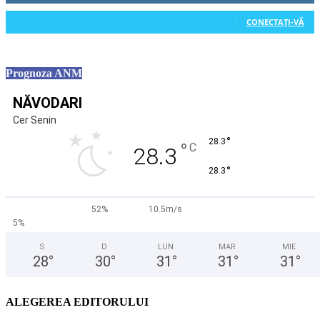
0
Cititori
CONECTAȚI-VĂ
Prognoza ANM
NĂVODARI
Cer Senin
°
28.3
°
C
28.3
°
28.3
52%
10.5m/s
5%
S
D
LUN
MAR
MIE
28
°
30
°
31
°
31
°
31
°
ALEGEREA EDITORULUI