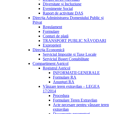
Diversitate și Incluziune
Evenimente Social
Raport de activitate DAS
Direcția Administrarea Domeniului Public și
Privat
Regulament
Formulare
Conturi de plată
TRANSPORT PUBLIC NĂVODARI
Exproprieri
Direcția Economică
Serviciul Impozite și Taxe Locale
Serviciul Buget Contabilitate
Compartiment Agricol
Registrul Agricol
INFORMATII GENERALE
Formulare RA
Anunțuri RA
Vânzare teren extravilan – LEGEA
17/2014
Procedura
Formulare Teren Extravilan
Acte necesare pentru vânzare teren
extravilan
Documente preemptori