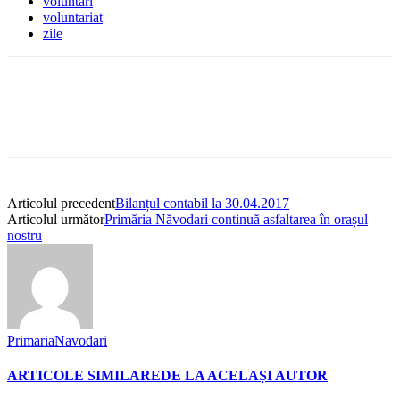
voluntari
voluntariat
zile
Articolul precedent
Bilanțul contabil la 30.04.2017
Articolul următor
Primăria Năvodari continuă asfaltarea în orașul
nostru
PrimariaNavodari
ARTICOLE SIMILARE
DE LA ACELAȘI AUTOR