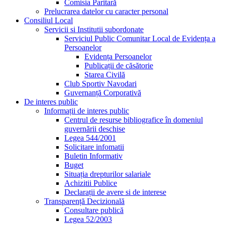
Comisia Paritară
Prelucrarea datelor cu caracter personal
Consiliul Local
Servicii si Institutii subordonate
Serviciul Public Comunitar Local de Evidența a
Persoanelor
Evidența Persoanelor
Publicații de căsătorie
Starea Civilă
Club Sportiv Navodari
Guvernanță Corporativă
De interes public
Informații de interes public
Centrul de resurse bibliografice în domeniul
guvernării deschise
Legea 544/2001
Solicitare infomatii
Buletin Informativ
Buget
Situația drepturilor salariale
Achizitii Publice
Declarații de avere si de interese
Transparență Decizională
Consultare publică
Legea 52/2003