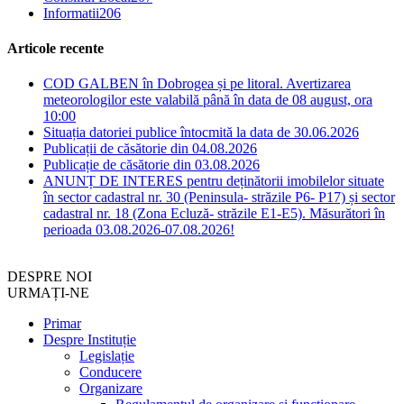
Informatii
206
Articole recente
COD GALBEN în Dobrogea și pe litoral. Avertizarea
meteorologilor este valabilă până în data de 08 august, ora
10:00
Situația datoriei publice întocmită la data de 30.06.2026
Publicații de căsătorie din 04.08.2026
Publicație de căsătorie din 03.08.2026
ANUNȚ DE INTERES pentru deținătorii imobilelor situate
în sector cadastral nr. 30 (Peninsula- străzile P6- P17) și sector
cadastral nr. 18 (Zona Ecluză- străzile E1-E5). Măsurători în
perioada 03.08.2026-07.08.2026!
DESPRE NOI
URMAȚI-NE
Primar
Despre Instituție
Legislație
Conducere
Organizare