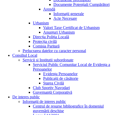
Documente Potențiali Cumpărători
Arendă
Informații generale
Acte Necesare
Urbanism
Valori Taxe Certificat de Urbanism
Anunțuri Urbanism
Direcția Poliția Locală
Protecția civilă
Comisia Paritară
Prelucrarea datelor cu caracter personal
Consiliul Local
Servicii si Institutii subordonate
Serviciul Public Comunitar Local de Evidența a
Persoanelor
Evidența Persoanelor
Publicații de căsătorie
Starea Civilă
Club Sportiv Navodari
Guvernanță Corporativă
De interes public
Informații de interes public
Centrul de resurse bibliografice în domeniul
guvernării deschise