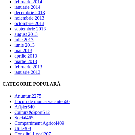
februarie 2014
ianuarie 2014
decembrie 2013
noiembrie 2013
octombrie 2013
septembrie 2013
august 2013
iulie 2013
iunie 2013
mai 2013
aprilie 2013
martie 2013
februarie 2013
ianuarie 2013
CATEGORIE POPULARĂ
Anunțuri
2275
Locuri de muncă vacante
660
Afișier
540
Cultură&Sport
512
Social
465
Compartiment Agricol
409
Utile
309
Consiliul Local
207