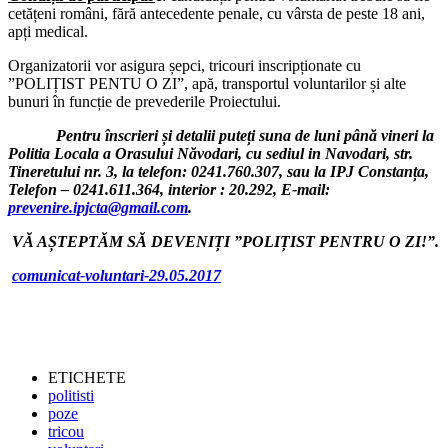
cetățeni români, fără antecedente penale, cu vârsta de peste 18 ani,
apți medical.
Organizatorii vor asigura șepci, tricouri inscripționate cu
”POLIȚIST PENTU O ZI”, apă, transportul voluntarilor și alte
bunuri în funcție de prevederile Proiectului.
Pentru înscrieri și detalii puteți suna de luni până vineri la
Politia Locala a Orasului Năvodari, cu sediul in Navodari, str.
Tineretului nr. 3, la telefon: 0241.760.307, sau la IPJ Constanța,
Telefon – 0241.611.364, interior : 20.292, E-mail:
prevenire.ipjcta@gmail.com
.
VĂ AȘTEPTĂM SĂ DEVENIȚI ”POLIȚIST PENTRU O ZI!”.
comunicat-voluntari-29.05.2017
ETICHETE
politisti
poze
tricou