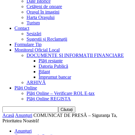
Date Istorice
Cetățeni de onoare
Orașul în imagini
Harta Orașului
Turism
Contact
Sesizări
Sugestii și Reclamații
Formulare Tip
Monitorul Oficial Local
DOCUMENTE ŞI INFORMAŢII FINANCIARE
Plăți restante
Datoria Publică
Bilanț
Împrumut bancar
ARHIVĂ
Plăți Online
Plăți Online – Verificare ROL E-tax
Plăți Online REGISTA
Acasă
Anunțuri
COMUNICAT DE PRESĂ – Siguranţa Ta,
Prioritatea Noastră!
Anunțuri