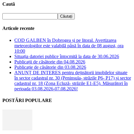
Caută
Articole recente
COD GALBEN în Dobrogea și pe litoral. Avertizarea
meteorologilor este valabilă până în data de 08 august, ora
10:00
Situația datoriei publice întocmită la data de 30.06.2026
Publicații de căsătorie din 04.08.2026
Publicație de căsătorie din 03.08.2026
ANUNȚ DE INTERES pentru deținătorii imobilelor situate
în sector cadastral nr. 30 (Peninsula- străzile P6- P17) și sector
cadastral nr. 18 (Zona Ecluză- străzile E1-E5). Măsurători în
perioada 03.08.2026-07.08.2026!
POSTĂRI POPULARE