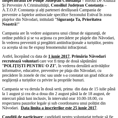
Inspectoratul De Poliţie Judeţean Constanţa
– Biroul De Analiză
Şi Prevenire A Criminalităţii,
Consiliul Județean Constanța
–
A.T.O.P. Constanța și alți parteneri desfășoară Campania de
prevenire a faptelor antisociale specifice Sezonului Estival în zona
plajelor din Năvodari, intitulată ”
Siguranţa Ta, Prioritatea
Noastră
!”
Campania are în vedere asigurarea unui climat de siguranţă, de
ordine publică și se va acţiona cu precădere pe plajele din Năvodari,
în vederea prevenirii şi pregătirii antiinfracţionale a turiștilor, pentru
ca aceștia să nu fie expuși fenomenului infracţional.
Astfel, începând cu data de
1 iunie 2017
,
Primăria Năvodari
recrutează voluntari
care vor fi timp de două săptămâni
”
POLIȚIȘTI PENTRU O ZI
”, în vederea derulării activităților
informative, educative, preventive pe plaja din Năvodari, cu
precădere în zonele de risc sau unde s-a constatat un grad ridicat de
neglijență a turiștilor cu privire la propriile bunuri.
Campania se va derula în două serii, prima din data de 15 iulie până
la 1 august și cea de-a doua din 2 august până la de 18 august, de
miercuri până luni inclusiv, în intervalul orar 10.00-18.00, cu
respectarea pauzelor legale și sub coordonarea unui polițist din
Năvodari.
Data limita a inscrierilor este 25 iunie 2017
.
Condiții de participar
e
: candidații pentru voluntariat trebuie să fie