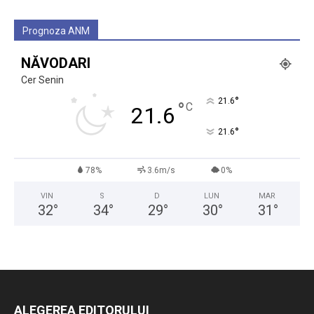
Prognoza ANM
NĂVODARI
Cer Senin
°
21.6
°
C
21.6
°
21.6
78%
3.6m/s
0%
VIN
S
D
LUN
MAR
32
°
34
°
29
°
30
°
31
°
ALEGEREA EDITORULUI