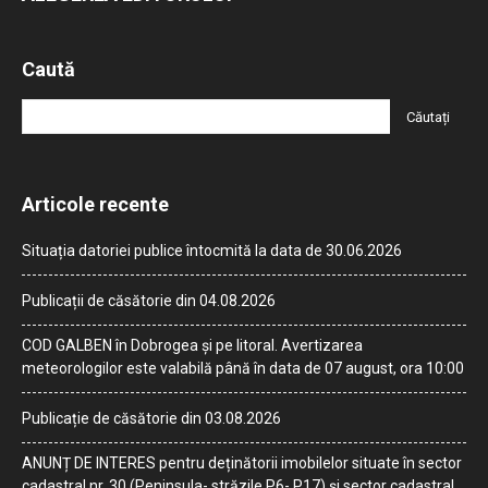
Caută
Articole recente
Situația datoriei publice întocmită la data de 30.06.2026
Publicații de căsătorie din 04.08.2026
COD GALBEN în Dobrogea și pe litoral. Avertizarea
meteorologilor este valabilă până în data de 07 august, ora 10:00
Publicație de căsătorie din 03.08.2026
ANUNȚ DE INTERES pentru deținătorii imobilelor situate în sector
cadastral nr. 30 (Peninsula- străzile P6- P17) și sector cadastral