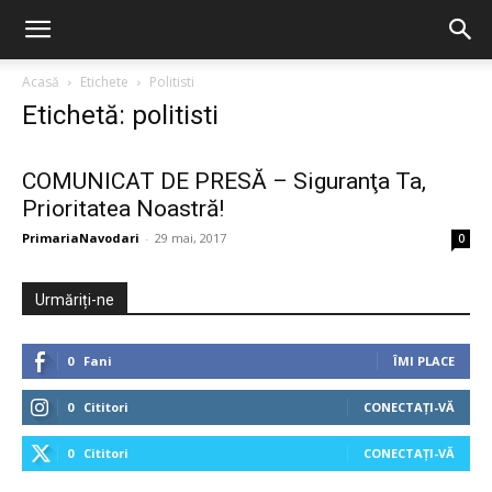
Acasă
Etichete
Politisti
Etichetă: politisti
COMUNICAT DE PRESĂ – Siguranţa Ta,
Prioritatea Noastră!
PrimariaNavodari
-
29 mai, 2017
0
Urmăriți-ne
0
Fani
ÎMI PLACE
0
Cititori
CONECTAȚI-VĂ
0
Cititori
CONECTAȚI-VĂ