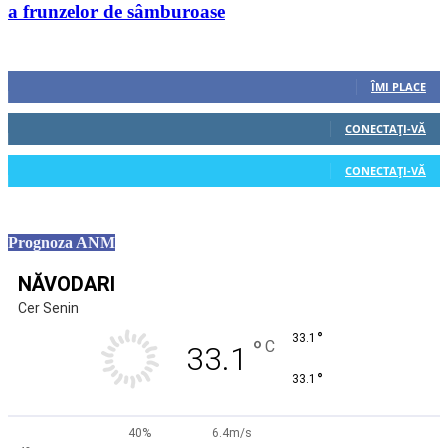
a frunzelor de sâmburoase
Urmăriți-ne
0
Fani
ÎMI PLACE
0
Cititori
CONECTAȚI-VĂ
0
Cititori
CONECTAȚI-VĂ
Prognoza ANM
NĂVODARI
Cer Senin
°
33.1
°
C
33.1
°
33.1
40%
6.4m/s