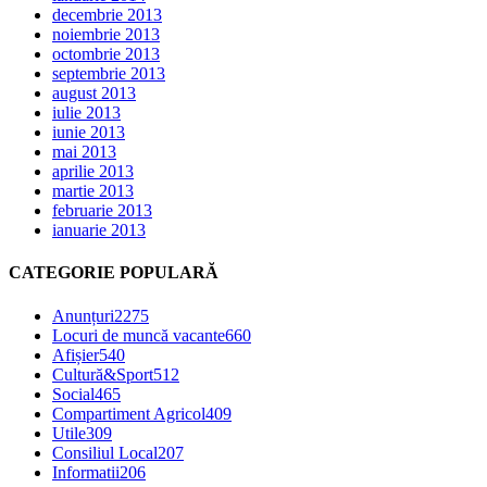
decembrie 2013
noiembrie 2013
octombrie 2013
septembrie 2013
august 2013
iulie 2013
iunie 2013
mai 2013
aprilie 2013
martie 2013
februarie 2013
ianuarie 2013
CATEGORIE POPULARĂ
Anunțuri
2275
Locuri de muncă vacante
660
Afișier
540
Cultură&Sport
512
Social
465
Compartiment Agricol
409
Utile
309
Consiliul Local
207
Informatii
206