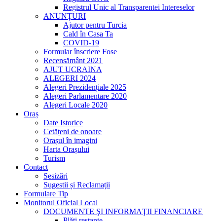
Registrul Unic al Transparentei Intereselor
ANUNȚURI
Ajutor pentru Turcia
Cald în Casa Ta
COVID-19
Formular înscriere Fose
Recensământ 2021
AJUT UCRAINA
ALEGERI 2024
Alegeri Prezidențiale 2025
Alegeri Parlamentare 2020
Alegeri Locale 2020
Oraș
Date Istorice
Cetățeni de onoare
Orașul în imagini
Harta Orașului
Turism
Contact
Sesizări
Sugestii și Reclamații
Formulare Tip
Monitorul Oficial Local
DOCUMENTE ŞI INFORMAŢII FINANCIARE
Plăți restante