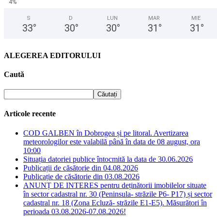
4%
S
D
LUN
MAR
MIE
33
°
30
°
30
°
31
°
31
°
ALEGEREA EDITORULUI
Caută
Articole recente
COD GALBEN în Dobrogea și pe litoral. Avertizarea
meteorologilor este valabilă până în data de 08 august, ora
10:00
Situația datoriei publice întocmită la data de 30.06.2026
Publicații de căsătorie din 04.08.2026
Publicație de căsătorie din 03.08.2026
ANUNȚ DE INTERES pentru deținătorii imobilelor situate
în sector cadastral nr. 30 (Peninsula- străzile P6- P17) și sector
cadastral nr. 18 (Zona Ecluză- străzile E1-E5). Măsurători în
perioada 03.08.2026-07.08.2026!