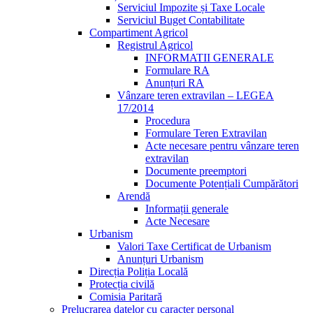
Serviciul Impozite și Taxe Locale
Serviciul Buget Contabilitate
Compartiment Agricol
Registrul Agricol
INFORMATII GENERALE
Formulare RA
Anunțuri RA
Vânzare teren extravilan – LEGEA
17/2014
Procedura
Formulare Teren Extravilan
Acte necesare pentru vânzare teren
extravilan
Documente preemptori
Documente Potențiali Cumpărători
Arendă
Informații generale
Acte Necesare
Urbanism
Valori Taxe Certificat de Urbanism
Anunțuri Urbanism
Direcția Poliția Locală
Protecția civilă
Comisia Paritară
Prelucrarea datelor cu caracter personal