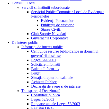
Consiliul Local
Servicii si Institutii subordonate
Serviciul Public Comunitar Local de Evidența a
Persoanelor
Evidența Persoanelor
Publicații de căsătorie
Starea Civilă
Club Sportiv Navodari
Guvernanță Corporativă
De interes public
Informații de interes public
Centrul de resurse bibliografice în domeniul
guvernării deschise
Legea 544/2001
Solicitare infomatii
Buletin Informativ
Buget
Situația drepturilor salariale
Achizitii Publice
Declarații de avere si de interese
Transparență Decizională
Consultare publică
Legea 52/2003
Rapoarte anuale Legea 52/2003
Registru ONG