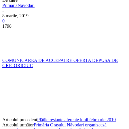
De către
PrimariaNavodari
-
8 martie, 2019
0
1798
COMUNICAREA DE ACCEPATRE OFERTA DEPUSA DE
GRIGORICIUC
Articolul precedent
Plățile restante aferente lunii februarie 2019
Articolul următor
Primăria Orașului Năvodari organizează