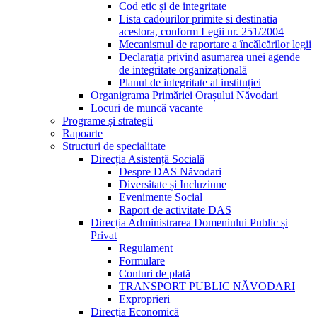
Cod etic și de integritate
Lista cadourilor primite si destinatia
acestora, conform Legii nr. 251/2004
Mecanismul de raportare a încălcărilor legii
Declarația privind asumarea unei agende
de integritate organizațională
Planul de integritate al instituției
Organigrama Primăriei Orașului Năvodari
Locuri de muncă vacante
Programe și strategii
Rapoarte
Structuri de specialitate
Direcția Asistență Socială
Despre DAS Năvodari
Diversitate și Incluziune
Evenimente Social
Raport de activitate DAS
Direcția Administrarea Domeniului Public și
Privat
Regulament
Formulare
Conturi de plată
TRANSPORT PUBLIC NĂVODARI
Exproprieri
Direcția Economică