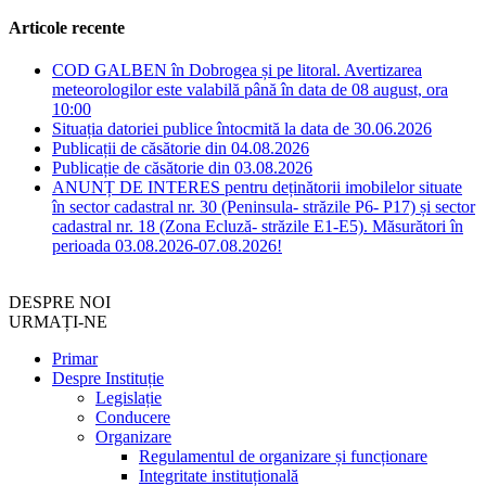
Articole recente
COD GALBEN în Dobrogea și pe litoral. Avertizarea
meteorologilor este valabilă până în data de 08 august, ora
10:00
Situația datoriei publice întocmită la data de 30.06.2026
Publicații de căsătorie din 04.08.2026
Publicație de căsătorie din 03.08.2026
ANUNȚ DE INTERES pentru deținătorii imobilelor situate
în sector cadastral nr. 30 (Peninsula- străzile P6- P17) și sector
cadastral nr. 18 (Zona Ecluză- străzile E1-E5). Măsurători în
perioada 03.08.2026-07.08.2026!
DESPRE NOI
URMAȚI-NE
Primar
Despre Instituție
Legislație
Conducere
Organizare
Regulamentul de organizare și funcționare
Integritate instituțională