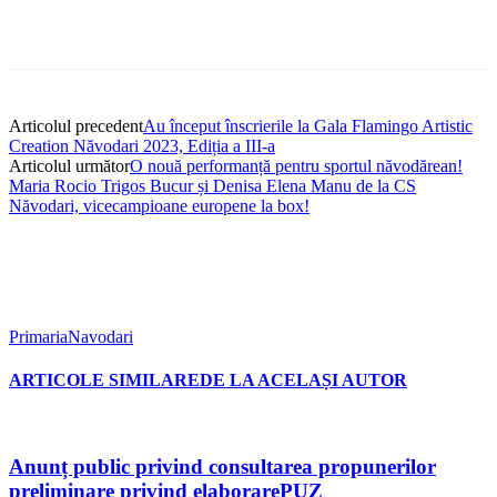
Articolul precedent
Au început înscrierile la Gala Flamingo Artistic
Creation Năvodari 2023, Ediția a III-a
Articolul următor
O nouă performanță pentru sportul năvodărean!
Maria Rocio Trigos Bucur și Denisa Elena Manu de la CS
Năvodari, vicecampioane europene la box!
PrimariaNavodari
ARTICOLE SIMILARE
DE LA ACELAȘI AUTOR
Anunț public privind consultarea propunerilor
preliminare privind elaborarePUZ