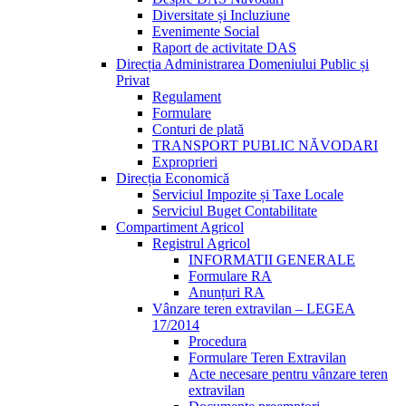
Diversitate și Incluziune
Evenimente Social
Raport de activitate DAS
Direcția Administrarea Domeniului Public și
Privat
Regulament
Formulare
Conturi de plată
TRANSPORT PUBLIC NĂVODARI
Exproprieri
Direcția Economică
Serviciul Impozite și Taxe Locale
Serviciul Buget Contabilitate
Compartiment Agricol
Registrul Agricol
INFORMATII GENERALE
Formulare RA
Anunțuri RA
Vânzare teren extravilan – LEGEA
17/2014
Procedura
Formulare Teren Extravilan
Acte necesare pentru vânzare teren
extravilan