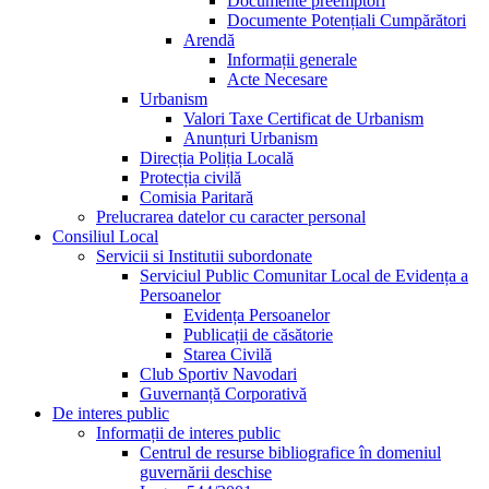
Documente preemptori
Documente Potențiali Cumpărători
Arendă
Informații generale
Acte Necesare
Urbanism
Valori Taxe Certificat de Urbanism
Anunțuri Urbanism
Direcția Poliția Locală
Protecția civilă
Comisia Paritară
Prelucrarea datelor cu caracter personal
Consiliul Local
Servicii si Institutii subordonate
Serviciul Public Comunitar Local de Evidența a
Persoanelor
Evidența Persoanelor
Publicații de căsătorie
Starea Civilă
Club Sportiv Navodari
Guvernanță Corporativă
De interes public
Informații de interes public
Centrul de resurse bibliografice în domeniul
guvernării deschise