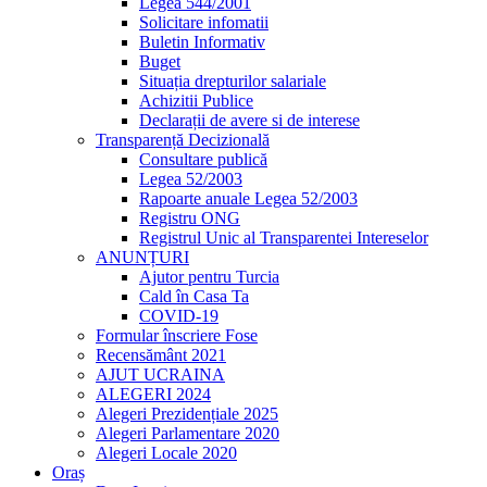
Legea 544/2001
Solicitare infomatii
Buletin Informativ
Buget
Situația drepturilor salariale
Achizitii Publice
Declarații de avere si de interese
Transparență Decizională
Consultare publică
Legea 52/2003
Rapoarte anuale Legea 52/2003
Registru ONG
Registrul Unic al Transparentei Intereselor
ANUNȚURI
Ajutor pentru Turcia
Cald în Casa Ta
COVID-19
Formular înscriere Fose
Recensământ 2021
AJUT UCRAINA
ALEGERI 2024
Alegeri Prezidențiale 2025
Alegeri Parlamentare 2020
Alegeri Locale 2020
Oraș