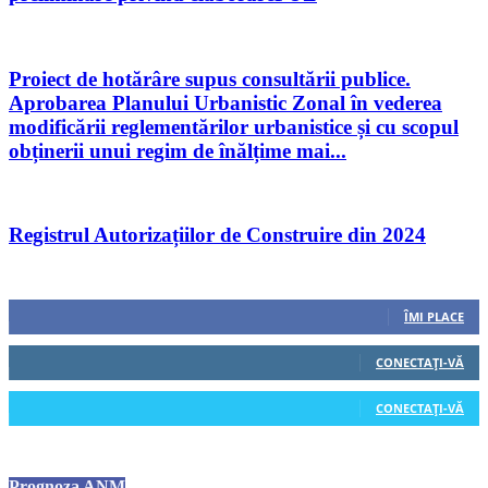
Proiect de hotărâre supus consultării publice.
Aprobarea Planului Urbanistic Zonal în vederea
modificării reglementărilor urbanistice și cu scopul
obținerii unui regim de înălțime mai...
Registrul Autorizațiilor de Construire din 2024
Urmăriți-ne
0
Fani
ÎMI PLACE
0
Cititori
CONECTAȚI-VĂ
0
Cititori
CONECTAȚI-VĂ
Prognoza ANM