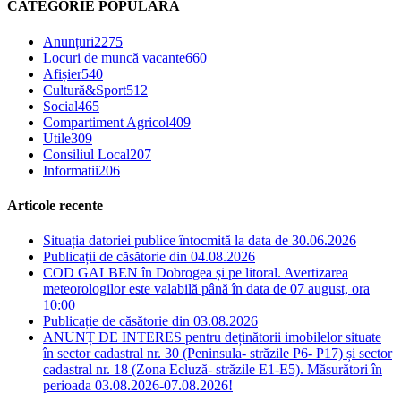
CATEGORIE POPULARĂ
Anunțuri
2275
Locuri de muncă vacante
660
Afișier
540
Cultură&Sport
512
Social
465
Compartiment Agricol
409
Utile
309
Consiliul Local
207
Informatii
206
Articole recente
Situația datoriei publice întocmită la data de 30.06.2026
Publicații de căsătorie din 04.08.2026
COD GALBEN în Dobrogea și pe litoral. Avertizarea
meteorologilor este valabilă până în data de 07 august, ora
10:00
Publicație de căsătorie din 03.08.2026
ANUNȚ DE INTERES pentru deținătorii imobilelor situate
în sector cadastral nr. 30 (Peninsula- străzile P6- P17) și sector
cadastral nr. 18 (Zona Ecluză- străzile E1-E5). Măsurători în
perioada 03.08.2026-07.08.2026!