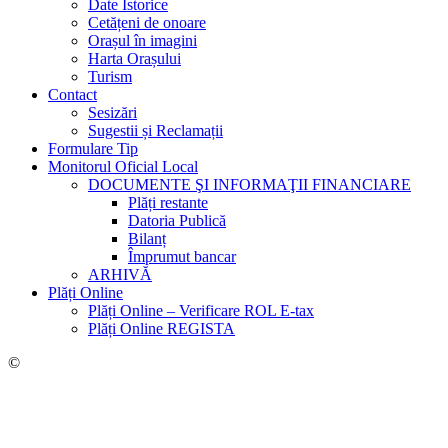
Date Istorice
Cetățeni de onoare
Orașul în imagini
Harta Orașului
Turism
Contact
Sesizări
Sugestii și Reclamații
Formulare Tip
Monitorul Oficial Local
DOCUMENTE ŞI INFORMAŢII FINANCIARE
Plăți restante
Datoria Publică
Bilanț
Împrumut bancar
ARHIVĂ
Plăți Online
Plăți Online – Verificare ROL E-tax
Plăți Online REGISTA
©