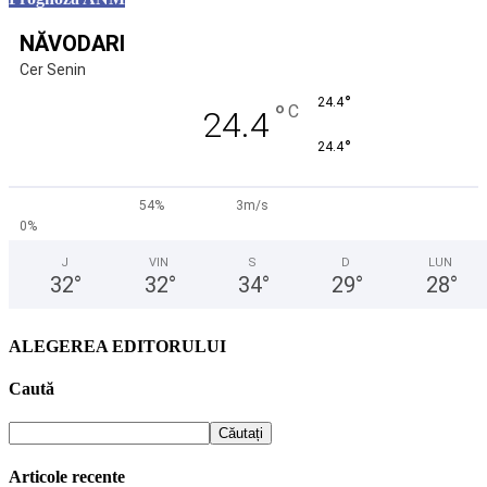
NĂVODARI
Cer Senin
°
24.4
°
C
24.4
°
24.4
54%
3m/s
0%
J
VIN
S
D
LUN
32
°
32
°
34
°
29
°
28
°
ALEGEREA EDITORULUI
Caută
Articole recente