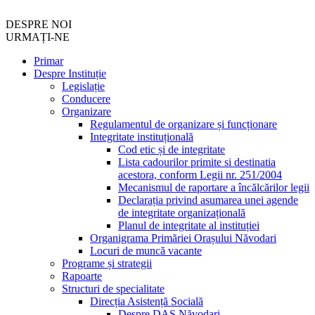
DESPRE NOI
URMAȚI-NE
Primar
Despre Instituție
Legislație
Conducere
Organizare
Regulamentul de organizare și funcționare
Integritate instituțională
Cod etic și de integritate
Lista cadourilor primite si destinatia
acestora, conform Legii nr. 251/2004
Mecanismul de raportare a încălcărilor legii
Declarația privind asumarea unei agende
de integritate organizațională
Planul de integritate al instituției
Organigrama Primăriei Orașului Năvodari
Locuri de muncă vacante
Programe și strategii
Rapoarte
Structuri de specialitate
Direcția Asistență Socială
Despre DAS Năvodari