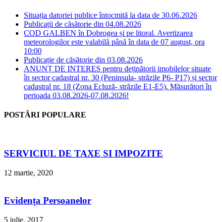
Situația datoriei publice întocmită la data de 30.06.2026
Publicații de căsătorie din 04.08.2026
COD GALBEN în Dobrogea și pe litoral. Avertizarea
meteorologilor este valabilă până în data de 07 august, ora
10:00
Publicație de căsătorie din 03.08.2026
ANUNȚ DE INTERES pentru deținătorii imobilelor situate
în sector cadastral nr. 30 (Peninsula- străzile P6- P17) și sector
cadastral nr. 18 (Zona Ecluză- străzile E1-E5). Măsurători în
perioada 03.08.2026-07.08.2026!
POSTĂRI POPULARE
SERVICIUL DE TAXE SI IMPOZITE
12 martie, 2020
Evidența Persoanelor
5 iulie, 2017