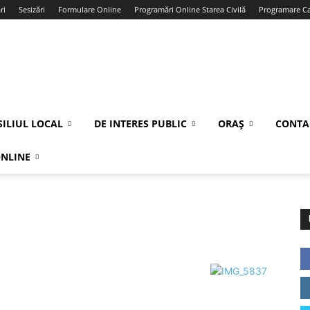
ri
Sesizări
Formulare Online
Programări Online Starea Civilă
Programare Car
ILIUL LOCAL
DE INTERES PUBLIC
ORAȘ
CONTA
ONLINE