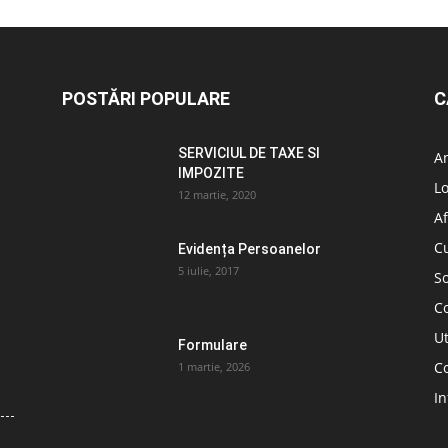
POSTĂRI POPULARE
C
SERVICIUL DE TAXE SI
A
IMPOZITE
L
12 martie, 2020
Af
C
Evidența Persoanelor
5 iulie, 2017
So
C
Ut
Formulare
Co
1 martie, 2026
In