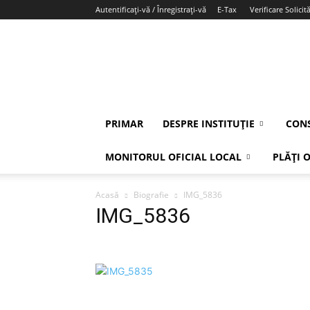
Autentificați-vă / Înregistrați-vă
E-Tax
Verificare Solicită
PRIMAR
DESPRE INSTITUȚIE
CONS
MONITORUL OFICIAL LOCAL
PLĂȚI 
Acasă
Biografie
IMG_5836
IMG_5836