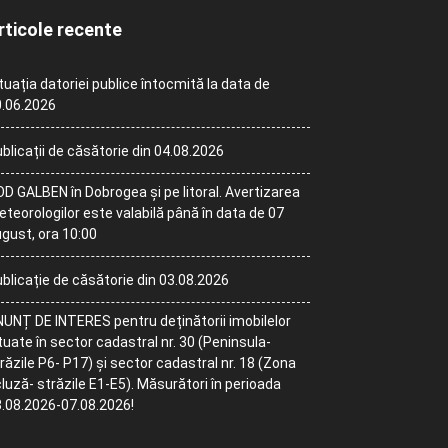
rticole recente
tuația datoriei publice întocmită la data de
.06.2026
blicații de căsătorie din 04.08.2026
D GALBEN în Dobrogea și pe litoral. Avertizarea
teorologilor este valabilă până în data de 07
gust, ora 10:00
blicație de căsătorie din 03.08.2026
UNȚ DE INTERES pentru deținătorii imobilelor
tuate în sector cadastral nr. 30 (Peninsula-
răzile P6- P17) și sector cadastral nr. 18 (Zona
luză- străzile E1-E5). Măsurători în perioada
.08.2026-07.08.2026!