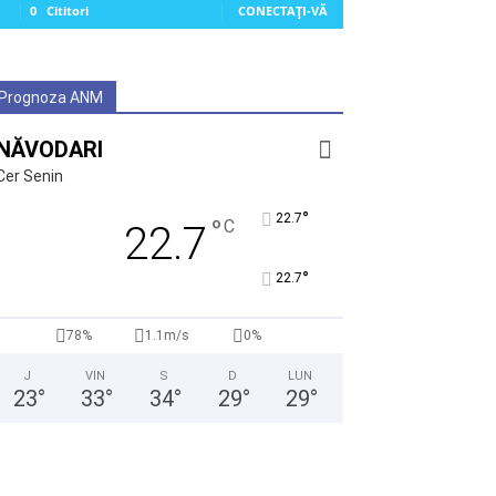
0
Cititori
CONECTAȚI-VĂ
Prognoza ANM
NĂVODARI
Cer Senin
°
22.7
°
C
22.7
°
22.7
78%
1.1m/s
0%
J
VIN
S
D
LUN
23
°
33
°
34
°
29
°
29
°