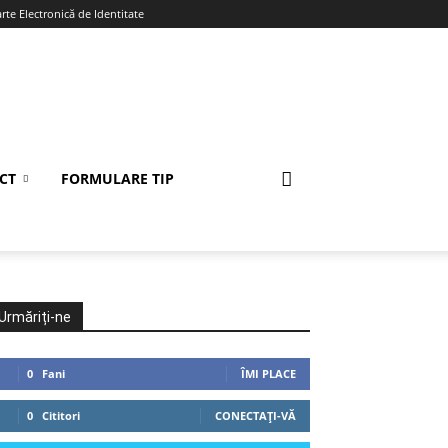
te Electronică de Identitate
CT
FORMULARE TIP
Urmăriți-ne
0
Fani
ÎMI PLACE
0
Cititori
CONECTAȚI-VĂ