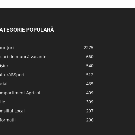
ATEGORIE POPULARĂ
nunțuri
2275
ocuri de muncă vacante
660
ișier
540
ultură&Sport
512
cial
465
ompartiment Agricol
409
ile
309
nsiliul Local
207
formatii
206