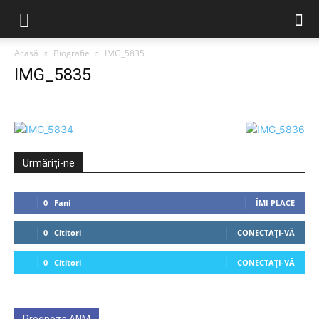
Acasă
Biografie
IMG_5835
IMG_5835
Urmăriți-ne
0
Fani
ÎMI PLACE
0
Cititori
CONECTAȚI-VĂ
0
Cititori
CONECTAȚI-VĂ