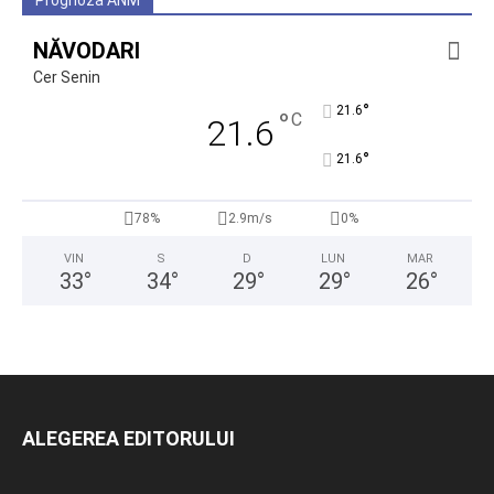
Prognoza ANM
NĂVODARI
Cer Senin
°
21.6
°
C
21.6
°
21.6
78%
2.9m/s
0%
VIN
S
D
LUN
MAR
33
°
34
°
29
°
29
°
26
°
ALEGEREA EDITORULUI