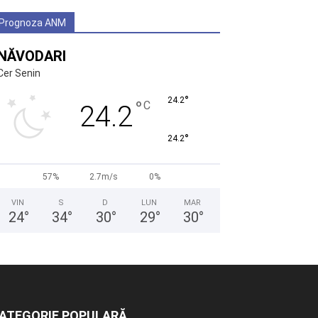
Prognoza ANM
NĂVODARI
Cer Senin
°
24.2
°
C
24.2
°
24.2
57%
2.7m/s
0%
VIN
S
D
LUN
MAR
24
°
34
°
30
°
29
°
30
°
ATEGORIE POPULARĂ