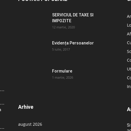
SERVICIUL DE TAXE SI
A
IMPOZITE
L
12 martie, 2020
Af
C
Evidența Persoanelor
5 iulie, 2017
So
C
Ut
Formulare
Co
1 martie, 2026
In
Arhive
A
a
august 2026
Si