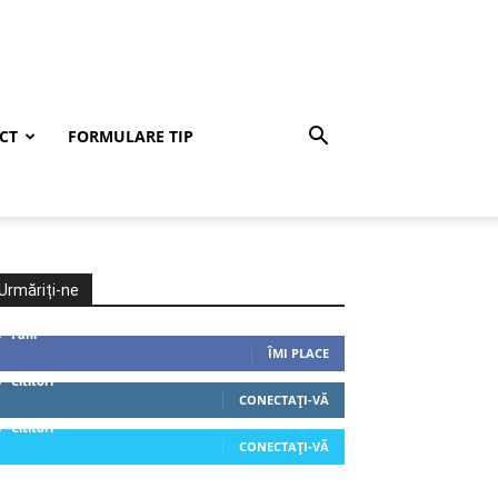
CT
FORMULARE TIP
Urmăriți-ne
0
Fani
ÎMI PLACE
0
Cititori
CONECTAȚI-VĂ
0
Cititori
CONECTAȚI-VĂ