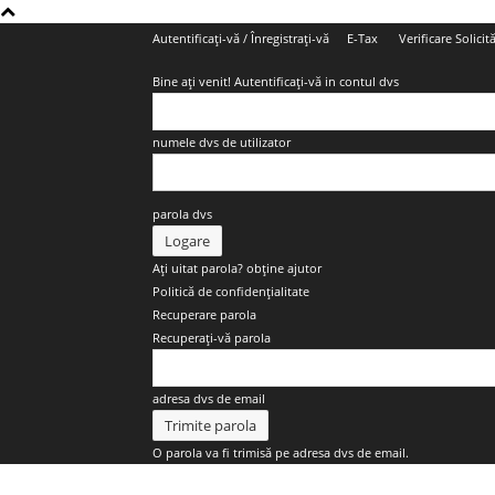
Autentificați-vă / Înregistrați-vă
E-Tax
Verificare Solicită
Bine ați venit! Autentificați-vă in contul dvs
numele dvs de utilizator
parola dvs
Ați uitat parola? obține ajutor
Politică de confidențialitate
Recuperare parola
Recuperați-vă parola
adresa dvs de email
O parola va fi trimisă pe adresa dvs de email.