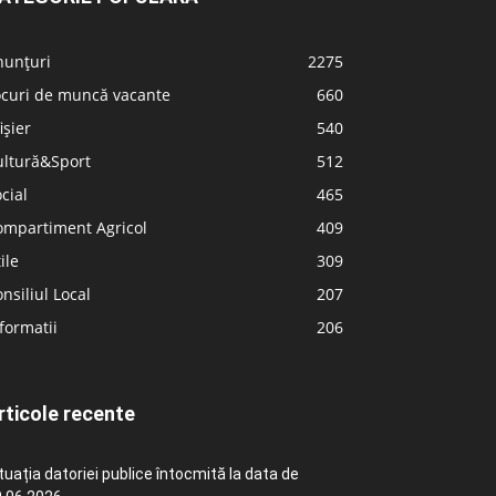
nunțuri
2275
ocuri de muncă vacante
660
ișier
540
ultură&Sport
512
cial
465
ompartiment Agricol
409
ile
309
nsiliul Local
207
formatii
206
rticole recente
tuația datoriei publice întocmită la data de