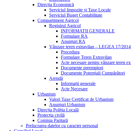
Direcția Economică
Serviciul Impozite și Taxe Locale
Serviciul Buget Contabilitate
Compartiment Agricol
Registrul Agricol
INFORMATII GENERALE
Formulare RA
Anunțuri RA
Vânzare teren extravilan – LEGEA 17/2014
Procedura
Formulare Teren Extravilan
Acte necesare pentru vânzare teren ex
Documente preemptori
Documente Potențiali Cumpărători
Arendă
Informații generale
Acte Necesare
Urbanism
Valori Taxe Certificat de Urbanism
Anunțuri Urbanism
Direcția Poliția Locală
Protecția civilă
Comisia Paritară
Prelucrarea datelor cu caracter personal
Consiliul Local