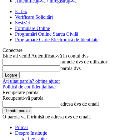
Autentificați-vă / Înregistrați-vă
E-Tax
Verificare Solicitări
Sesizări
Formulare Online
Programări Online Starea Civilă
Programare Carte Electronică de Identitate
Conectare
Bine ați venit! Autentificați-vă in contul dvs
numele dvs de utilizator
parola dvs
Ați uitat parola? obține ajutor
Politică de confidențialitate
Recuperare parola
Recuperați-vă parola
adresa dvs de email
O parola va fi trimisă pe adresa dvs de email.
Primar
Despre Instituție
Legislație