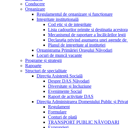
Conducere
Organizare
Regulamentul de organizare și funcționare
Integritate instituțională
Cod etic și de integritate
Lista cadourilor primite si destinatia acesto
Mecanismul de raportare a încălcărilor legii
Declarația privind asumarea unei agende de i
Planul de integritate al instituției
Organigrama Primăriei Orașului Năvodari
Locuri de muncă vacante
Programe și strategii
Rapoarte
Structuri de specialitate
Direcția Asistență Socială
Despre DAS Năvodari
Diversitate și Incluziune
Evenimente Social
Raport de activitate DAS
Direcția Administrarea Domeniului Public și Privat
Regulament
Formulare
Conturi de plată
TRANSPORT PUBLIC NĂVODARI
Exproprieri