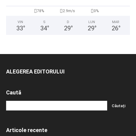
78%
2.9m/s
0%
VIN
S
D
LUN
MAR
33
°
34
°
29
°
29
°
26
°
ALEGEREA EDITORULUI
Caută
Articole recente