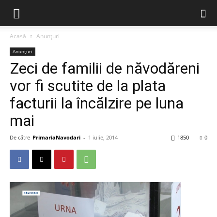
Acasă
Anunțuri
Anunțuri
Zeci de familii de năvodăreni
vor fi scutite de la plata
facturii la încălzire pe luna
mai
De către
PrimariaNavodari
-
1 iulie, 2014
1850
0