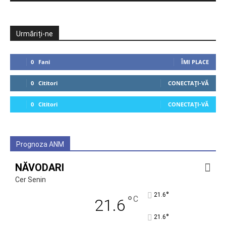
Urmăriți-ne
0
Fani
ÎMI PLACE
0
Cititori
CONECTAȚI-VĂ
0
Cititori
CONECTAȚI-VĂ
Prognoza ANM
NĂVODARI
Cer Senin
°
21.6
°
C
21.6
°
21.6