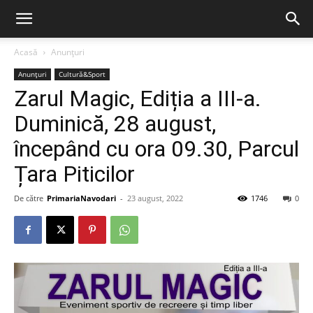
Acasă
Anunțuri
Anunțuri
Cultură&Sport
Zarul Magic, Ediția a III-a.
Duminică, 28 august,
începând cu ora 09.30, Parcul
Țara Piticilor
De către
PrimariaNavodari
-
23 august, 2022
1746
0