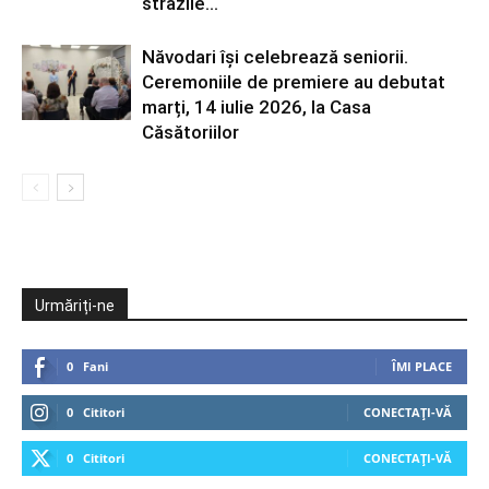
străzile...
Năvodari își celebrează seniorii.
Ceremoniile de premiere au debutat
marți, 14 iulie 2026, la Casa
Căsătoriilor
Urmăriți-ne
0
Fani
ÎMI PLACE
0
Cititori
CONECTAȚI-VĂ
0
Cititori
CONECTAȚI-VĂ