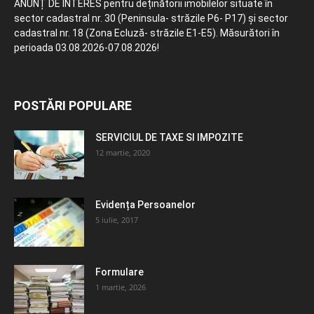
ANUNȚ DE INTERES pentru deținătorii imobilelor situate în
sector cadastral nr. 30 (Peninsula- străzile P6- P17) și sector
cadastral nr. 18 (Zona Ecluză- străzile E1-E5). Măsurători în
perioada 03.08.2026-07.08.2026!
POSTĂRI POPULARE
SERVICIUL DE TAXE SI IMPOZITE
12 martie, 2020
Evidența Persoanelor
5 iulie, 2017
Formulare
1 martie, 2026