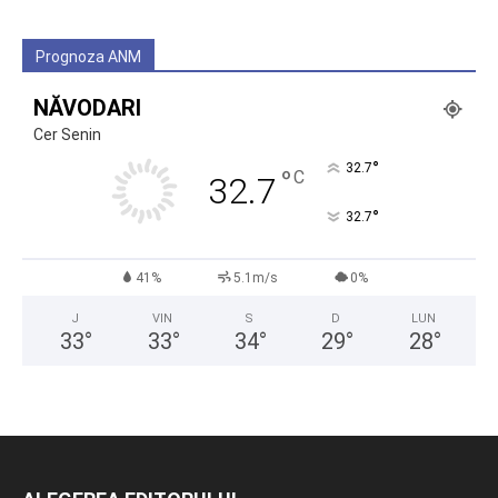
Prognoza ANM
NĂVODARI
Cer Senin
°
32.7
°
C
32.7
°
32.7
41%
5.1m/s
0%
J
VIN
S
D
LUN
33
°
33
°
34
°
29
°
28
°