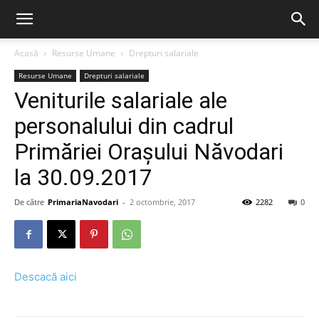
Acasă
Resurse Umane
Drepturi salariale
Resurse Umane
Drepturi salariale
Veniturile salariale ale
personalului din cadrul
Primăriei Orașului Năvodari
la 30.09.2017
De către
PrimariaNavodari
-
2 octombrie, 2017
2282
0
Descacă aici