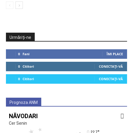
Urmăriți-ne
0
Fani
ÎMI PLACE
0
Cititori
CONECTAȚI-VĂ
0
Cititori
CONECTAȚI-VĂ
Prognoza ANM
NĂVODARI
Cer Senin
°
22.7