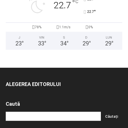
°
C
22.7
°
22.7
78%
1.1m/s
0%
J
VIN
S
D
LUN
23
°
33
°
34
°
29
°
29
°
ALEGEREA EDITORULUI
Caută