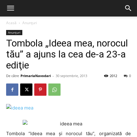
Acasă
Anunțuri
Anunțuri
Tombola „Ideea mea, norocul
tău” a ajuns la cea de-a 23-a
ediţie
De către
PrimariaNavodari
-
30 septembrie, 2013
2012
0
Tombola “Ideea mea şi norocul tău”, organizată de