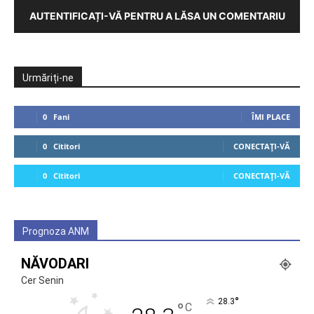
AUTENTIFICAȚI-VĂ PENTRU A LĂSA UN COMENTARIU
Urmăriți-ne
0
Fani
ÎMI PLACE
0
Cititori
CONECTAȚI-VĂ
0
Cititori
CONECTAȚI-VĂ
Prognoza ANM
NĂVODARI
Cer Senin
°
28.3
°
C