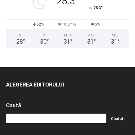
28.3
°
28.3
52%
10.5m/s
5%
S
D
LUN
MAR
MIE
28
°
30
°
31
°
31
°
31
°
ALEGEREA EDITORULUI
Caută