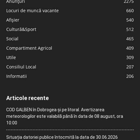
Anunțuri
2275
Locuri de muncă vacante
660
Afișier
540
Cultură&Sport
512
Social
465
Compartiment Agricol
409
Utile
309
Consiliul Local
207
Informatii
206
Articole recente
COD GALBEN în Dobrogea și pe litoral. Avertizarea
meteorologilor este valabilă până în data de 08 august, ora
10:00
Situația datoriei publice întocmită la data de 30.06.2026