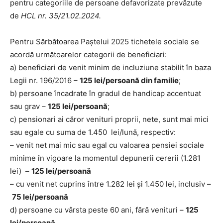
pentru categoriile de persoane defavorizate prevăzute
de
HCL nr. 35/21.02.2024.
Pentru Sărbătoarea Paştelui 2025 tichetele sociale se
acordă următoarelor categorii de beneficiari:
a) beneficiari de venit minim de incluziune stabilit în baza
Legii nr. 196/2016 –
125 lei/persoană din familie
;
b) persoane încadrate în gradul de handicap accentuat
sau grav –
125 lei/persoană
;
c) pensionari ai căror venituri proprii, nete, sunt mai mici
sau egale cu suma de 1.450 lei/lună, respectiv:
– venit net mai mic sau egal cu valoarea pensiei sociale
minime în vigoare la momentul depunerii cererii (1.281
lei) –
125 lei/persoană
– cu venit net cuprins între 1.282 lei şi 1.450 lei, inclusiv –
75 lei/persoană
d) persoane cu vârsta peste 60 ani, fără venituri –
125
lei/persoană