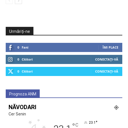
Urmăriți-ne
0
Fani
ÎMI PLACE
0
Cititori
CONECTAȚI-VĂ
0
Cititori
CONECTAȚI-VĂ
Prognoza ANM
NĂVODARI
Cer Senin
°
23.1
°
C