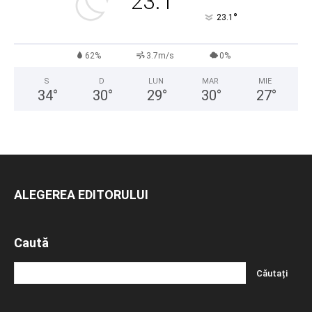
23.1
°
23.1
62%
3.7m/s
0%
S
D
LUN
MAR
MIE
34
°
30
°
29
°
30
°
27
°
ALEGEREA EDITORULUI
Caută