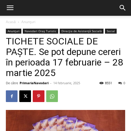
Acasă
Anunțuri
Anunțuri
Navodari Oraș Turistic
Direcția de Asistență Socială
Social
TICHETE SOCIALE DE
PAȘTE. Se pot depune cereri
în perioada 17 februarie – 28
martie 2025
De către
PrimariaNavodari
-
14 februarie, 2025
8551
0