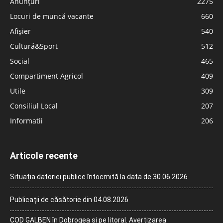
Anunțuri
2275
Locuri de muncă vacante
660
Afișier
540
Cultură&Sport
512
Social
465
Compartiment Agricol
409
Utile
309
Consiliul Local
207
Informatii
206
Articole recente
Situația datoriei publice întocmită la data de 30.06.2026
Publicații de căsătorie din 04.08.2026
COD GALBEN în Dobrogea și pe litoral. Avertizarea