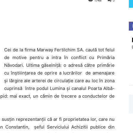
1749
0
Cei de la firma Marway Fertilchim SA. caută tot felul
de motive pentru a intra în conflict cu Primăria
Năvodari. Ultima găselniță: o adresă către primărie
cu înștiiințarea de oprire a lucrărilor de amenajare
și lărgire ale arterei de circulație care au loc în zona
cuprinsă între podul Lumina și canalul Poarta Albă-
upid: mai exact, un cămin de trecere a conductelor de
 susțin reprezentanții că ar fi proprietatea lor, care nu
an Constantin, şeful Serviciului Achizitii publice din