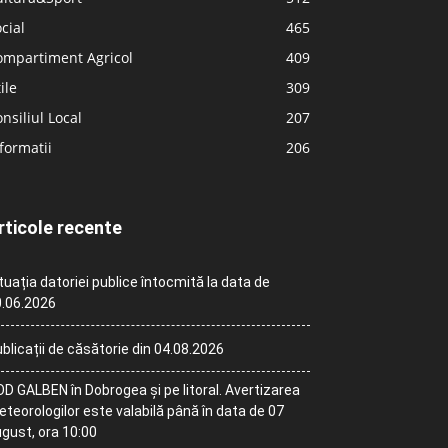
cial
465
ompartiment Agricol
409
ile
309
nsiliul Local
207
formatii
206
rticole recente
tuația datoriei publice întocmită la data de
.06.2026
blicații de căsătorie din 04.08.2026
D GALBEN în Dobrogea și pe litoral. Avertizarea
teorologilor este valabilă până în data de 07
gust, ora 10:00