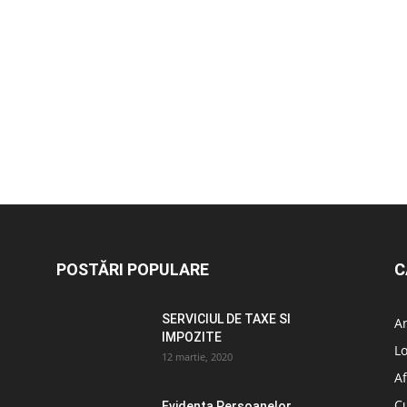
POSTĂRI POPULARE
C
SERVICIUL DE TAXE SI
A
IMPOZITE
L
12 martie, 2020
Af
C
Evidența Persoanelor