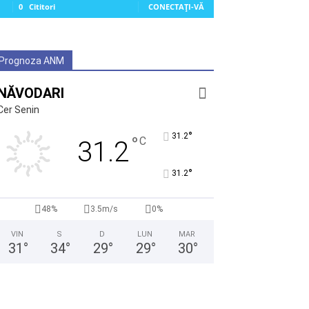
0
Cititori
CONECTAȚI-VĂ
Prognoza ANM
NĂVODARI
Cer Senin
°
31.2
°
C
31.2
°
31.2
48%
3.5m/s
0%
VIN
S
D
LUN
MAR
31
°
34
°
29
°
29
°
30
°