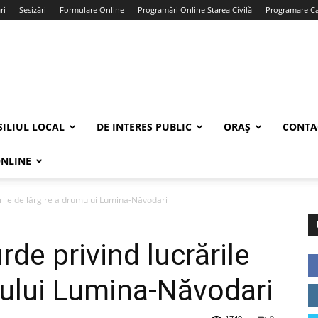
ri
Sesizări
Formulare Online
Programări Online Starea Civilă
Programare Car
ILIUL LOCAL
DE INTERES PUBLIC
ORAȘ
CONTA
ONLINE
ările de lărgire a drumului Lumina-Năvodari
rde privind lucrările
mului Lumina-Năvodari