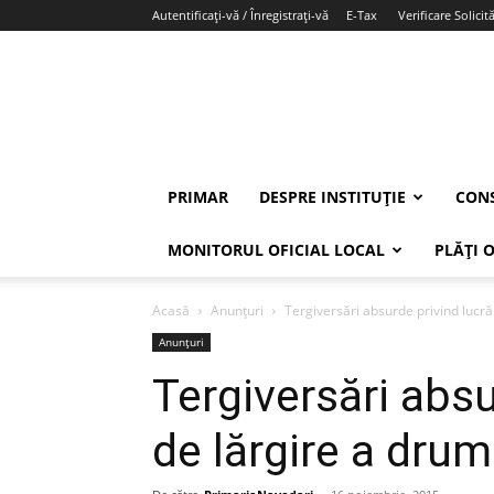
Autentificați-vă / Înregistrați-vă
E-Tax
Verificare Solicită
PRIMAR
DESPRE INSTITUȚIE
CONS
MONITORUL OFICIAL LOCAL
PLĂȚI 
Acasă
Anunțuri
Tergiversări absurde privind lucr
Anunțuri
Tergiversări absu
de lărgire a dru