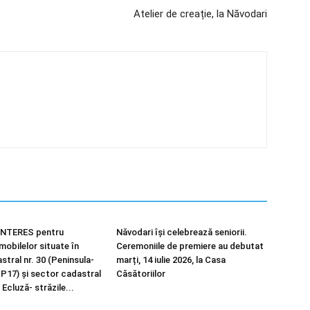
Atelier de creație, la Năvodari
NTERES pentru
Năvodari își celebrează seniorii.
imobilelor situate în
Ceremoniile de premiere au debutat
tral nr. 30 (Peninsula-
marți, 14 iulie 2026, la Casa
 P17) și sector cadastral
Căsătoriilor
 Ecluză- străzile...