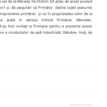
 cei de la Marway Fertilchim SA știau de acest proiect
ort și dă asigurări că Primăria deține toate planurile
proprietatea primăriei și nu în proprietatea celor de la
arată în adresa trimisă Primăriei Năvodari.
.au fost invitați la Primarie pentru a prezenta actele
ere a conductelor de apă industrială. Rămâne, însă, de
Articolul următor