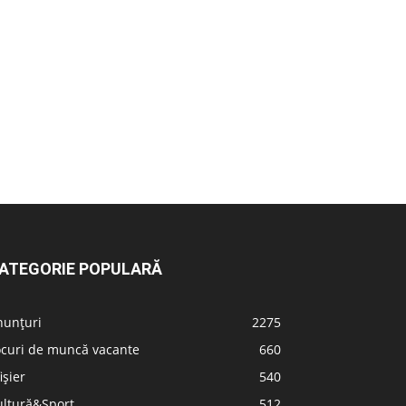
ATEGORIE POPULARĂ
nunțuri
2275
ocuri de muncă vacante
660
ișier
540
ultură&Sport
512