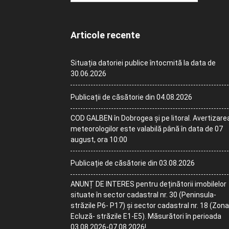
Articole recente
Situația datoriei publice întocmită la data de
30.06.2026
Publicații de căsătorie din 04.08.2026
COD GALBEN în Dobrogea și pe litoral. Avertizare
meteorologilor este valabilă până în data de 07
august, ora 10:00
Publicație de căsătorie din 03.08.2026
ANUNȚ DE INTERES pentru deținătorii imobilelor
situate în sector cadastral nr. 30 (Peninsula-
străzile P6- P17) și sector cadastral nr. 18 (Zona
Ecluză- străzile E1-E5). Măsurători în perioada
03.08.2026-07.08.2026!