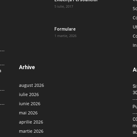
5 iulie, 2017
So
C
Ut
Formulare
Co
1 martie, 2026
In
Arhive
A
a
august 2026
Si
30
iulie 2026
iunie 2026
Pu
mai 2026
CO
aprilie 2026
me
martie 2026
au