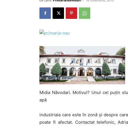
De către
PrimariaNavodari
-
16 noiembrie, 2015
Midia Năvodari. Motivul? Unul cel puțin st
apă
industriala care este în zonă și despre care
poate fi afectat. Contactat telefonic, Adri