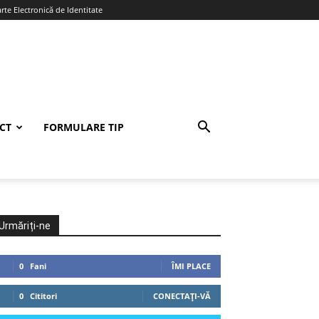
te Electronică de Identitate
CT
FORMULARE TIP
Urmăriți-ne
0
Fani
ÎMI PLACE
0
Cititori
CONECTAȚI-VĂ