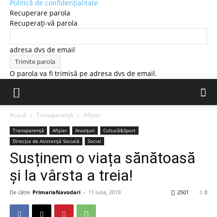
Politică de confidențialitate
Recuperare parola
Recuperați-vă parola
adresa dvs de email
O parola va fi trimisă pe adresa dvs de email.
Acasă
Transparență
Afișier
Transparență
Afișier
Anunțuri
Cultură&Sport
Direcția de Asistență Socială
Social
Susținem o viața sănătoasă
și la vârsta a treia!
De către
PrimariaNavodari
-
11 iulie, 2019
2501
0