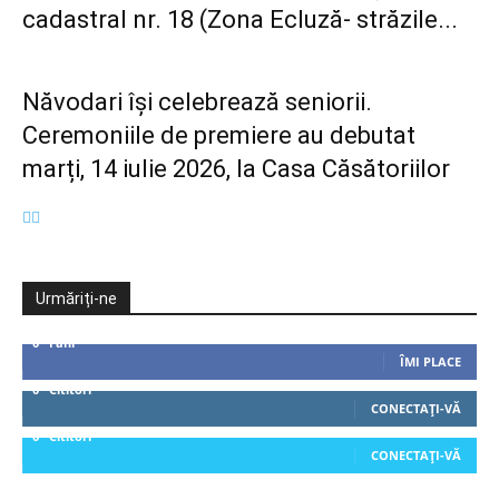
cadastral nr. 18 (Zona Ecluză- străzile...
Năvodari își celebrează seniorii.
Ceremoniile de premiere au debutat
marți, 14 iulie 2026, la Casa Căsătoriilor
Urmăriți-ne
0
Fani
ÎMI PLACE
0
Cititori
CONECTAȚI-VĂ
0
Cititori
CONECTAȚI-VĂ