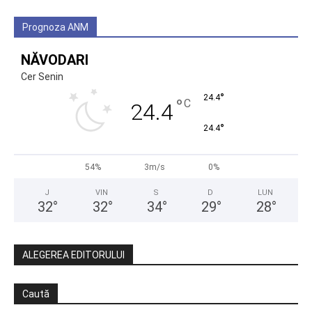
Prognoza ANM
NĂVODARI
Cer Senin
°
24.4
°
C
24.4
°
24.4
54%
3m/s
0%
J
VIN
S
D
LUN
32
°
32
°
34
°
29
°
28
°
ALEGEREA EDITORULUI
Caută