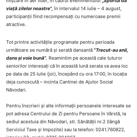
mișcare în aer liber, în cadrul evenimentului
„
Sportul dă
viață zilelor noastre
”,
în intervalul 14 iulie – 4 august,
participanții fiind recompensați cu numeroase premii
atractive.
Tot printre activitățile programate pentru perioada
următoare se numără și serată dansantă
”
Trecut-au anii,
dans și voie bună
”.
Reamintim pe această cale tuturor
seniorilor interesați că în această lună serata va avea loc
pe data de 25 Iulie (joi), începând cu ora 17:00, în locația
deja cunoscută – incinta Cantinei de Ajutor Social
Năvodari.
Pentru înscrieri și alte informații persoanele interesate se
pot adresa Centrului de Zi pentru Persoane în Vârstă, la
sediul acestuia din Năvodari, str. Sănătății nr.2 (lângă
Serviciul Taxe și Impozite) sau la telefon: 0241.760822,