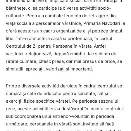
întotdeauna active și implicate social, să nu se retragă la
bătrânețe, ci să participe la diverse activități socio-
culturale. Pentru a combate tendința de retragere din
viața socială a persoanelor vârstnice, Primăria Năvodari le
oferă acestora un cadru organizat de a-și petrece timpul
liber într-o atmosfera caldă și prietenoasă, în cadrul
Centrului de Zi pentru Persoane în Vârstă. Astfel
vârstnicii relaționează, depană amintiri, fac schimb de
rețete culinare, citesc presa, dar mai presus de orice, se
simt utili, apreciați, valorizați și importanți.
Printre diversele activități derulate în cadrul centrului se
numără și cele de educație pentru sănătate, cât și
exerciții fizice specifice vârstei. Pe perioada sezonului
rece, aceste activități s-au desfășurat în incinta centrului
sub coordonarea unui antrenor-voluntar. În perioada
următoare, persoanele în vârstă sunt invitate să facă