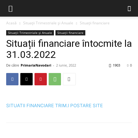
Acasă
Situații Trimestriale și Anuale
Situații financiare
Situații Trimestriale și Anuale
Situații financiare
Situații financiare întocmite la
31.03.2022
De către
PrimariaNavodari
-
2 iunie, 2022
1903
0
SITUATII FINANCIARE TRIM.I POSTARE SITE