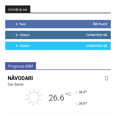
Urmăriți-ne
0
Fani
ÎMI PLACE
0
Cititori
CONECTAȚI-VĂ
0
Cititori
CONECTAȚI-VĂ
Prognoza ANM
NĂVODARI
Cer Senin
°
26.6
°
C
26.6
°
26.6