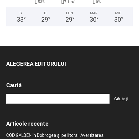
53%
7.1m/s
0%
S
D
LUN
MAR
MIE
33
°
29
°
29
°
30
°
30
°
ALEGEREA EDITORULUI
Caută
Articole recente
COD GALBEN în Dobrogea și pe litoral. Avertizarea