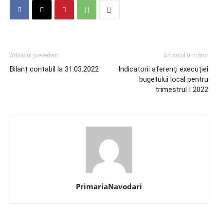
Articolul precedent
Articolul următor
Bilanț contabil la 31.03.2022
Indicatorii aferenți execuției
bugetului local pentru
trimestrul I 2022
PrimariaNavodari