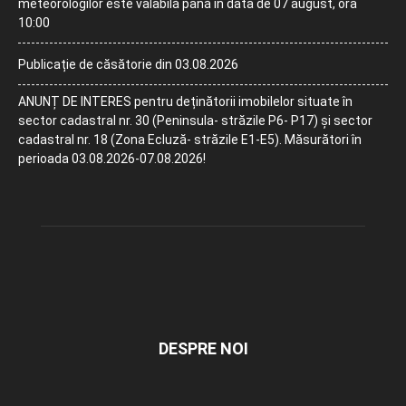
meteorologilor este valabilă până în data de 07 august, ora
10:00
Publicație de căsătorie din 03.08.2026
ANUNȚ DE INTERES pentru deținătorii imobilelor situate în
sector cadastral nr. 30 (Peninsula- străzile P6- P17) și sector
cadastral nr. 18 (Zona Ecluză- străzile E1-E5). Măsurători în
perioada 03.08.2026-07.08.2026!
DESPRE NOI