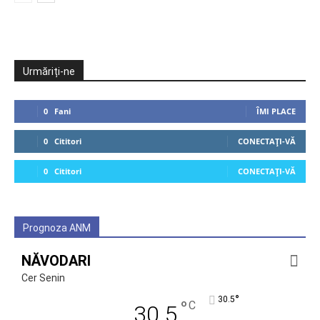
Urmăriți-ne
0
Fani
ÎMI PLACE
0
Cititori
CONECTAȚI-VĂ
0
Cititori
CONECTAȚI-VĂ
Prognoza ANM
NĂVODARI
Cer Senin
°
30.5
°
C
30.5