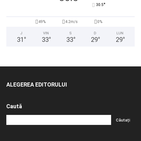
°
30.5
49%
4.2m/s
0%
J
VIN
S
D
LUN
31
°
33
°
33
°
29
°
29
°
ALEGEREA EDITORULUI
Caută