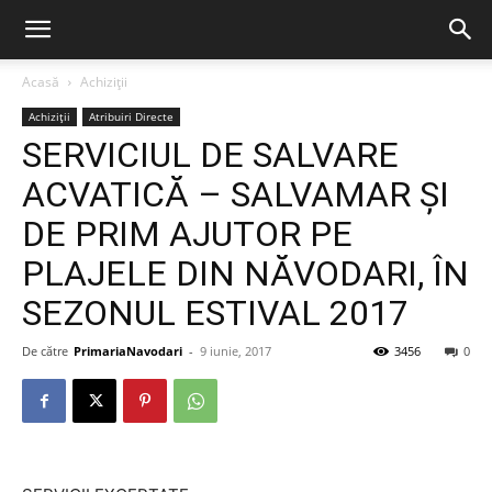
Acasă
Achiziții
Achiziții
Atribuiri Directe
SERVICIUL DE SALVARE
ACVATICĂ – SALVAMAR ȘI
DE PRIM AJUTOR PE
PLAJELE DIN NĂVODARI, ÎN
SEZONUL ESTIVAL 2017
De către
PrimariaNavodari
-
9 iunie, 2017
3456
0