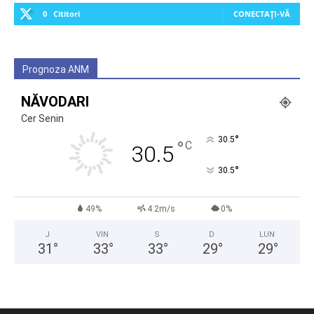
0
Cititori
CONECTAȚI-VĂ
Prognoza ANM
NĂVODARI
Cer Senin
°
30.5
°
C
30.5
°
30.5
49%
4.2m/s
0%
J
VIN
S
D
LUN
31
°
33
°
33
°
29
°
29
°