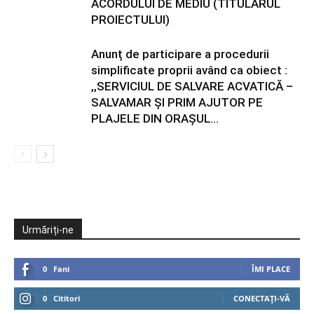
ACORDULUI DE MEDIU (TITULARUL
PROIECTULUI)
Anunț de participare a procedurii
simplificate proprii având ca obiect :
,,SERVICIUL DE SALVARE ACVATICĂ –
SALVAMAR ȘI PRIM AJUTOR PE
PLAJELE DIN ORAȘUL...
Urmăriți-ne
0
Fani
ÎMI PLACE
0
Cititori
CONECTAȚI-VĂ