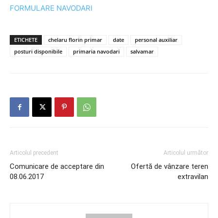
FORMULARE NAVODARI
ETICHETE
chelaru florin primar
date
personal auxiliar
posturi disponibile
primaria navodari
salvamar
Articolul precedent
Articolul următor
Comunicare de acceptare din
Ofertă de vânzare teren
08.06.2017
extravilan