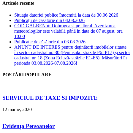
Articole recente
Situația datoriei publice întocmită la data de 30.06.2026
Publicații de căsătorie din 04.08.2026
COD GALBEN în Dobrogea și pe litoral. Avertizarea
meteorologilor este valabilă până în data de 07 august, ora
10:00
Publicație de căsătorie din 03.08.2026
ANUNȚ DE INTERES pentru deținătorii imobilelor situate
în sector cadastral nr. 30 (Peninsula- străzile P6- P17) și sector
cadastral nr. 18 (Zona Ecluză- străzile E1-E5). Măsurători în
perioada 03.08.2026-07.08.2026!
POSTĂRI POPULARE
SERVICIUL DE TAXE SI IMPOZITE
12 martie, 2020
Evidența Persoanelor