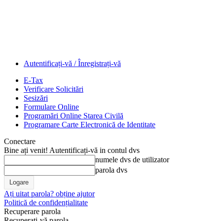
Autentificați-vă / Înregistrați-vă
E-Tax
Verificare Solicitări
Sesizări
Formulare Online
Programări Online Starea Civilă
Programare Carte Electronică de Identitate
Conectare
Bine ați venit! Autentificați-vă in contul dvs
numele dvs de utilizator
parola dvs
Ați uitat parola? obține ajutor
Politică de confidențialitate
Recuperare parola
Recuperați-vă parola