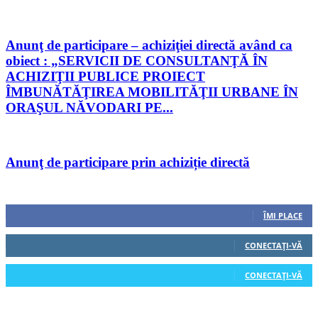
Anunţ de participare – achiziţiei directă având ca
obiect : „SERVICII DE CONSULTANŢĂ ÎN
ACHIZIŢII PUBLICE PROIECT
ÎMBUNĂTĂŢIREA MOBILITĂŢII URBANE ÎN
ORAŞUL NĂVODARI PE...
Anunţ de participare prin achiziție directă
Urmăriți-ne
0
Fani
ÎMI PLACE
0
Cititori
CONECTAȚI-VĂ
0
Cititori
CONECTAȚI-VĂ