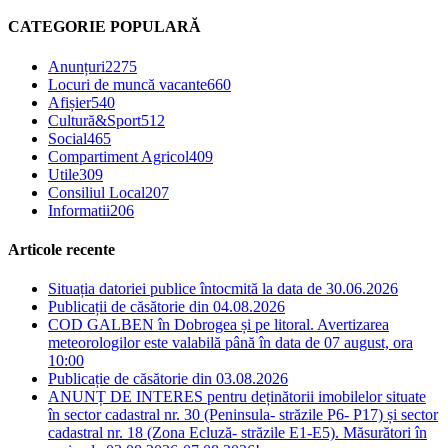
CATEGORIE POPULARĂ
Anunțuri
2275
Locuri de muncă vacante
660
Afișier
540
Cultură&Sport
512
Social
465
Compartiment Agricol
409
Utile
309
Consiliul Local
207
Informatii
206
Articole recente
Situația datoriei publice întocmită la data de 30.06.2026
Publicații de căsătorie din 04.08.2026
COD GALBEN în Dobrogea și pe litoral. Avertizarea
meteorologilor este valabilă până în data de 07 august, ora
10:00
Publicație de căsătorie din 03.08.2026
ANUNȚ DE INTERES pentru deținătorii imobilelor situate
în sector cadastral nr. 30 (Peninsula- străzile P6- P17) și sector
cadastral nr. 18 (Zona Ecluză- străzile E1-E5). Măsurători în