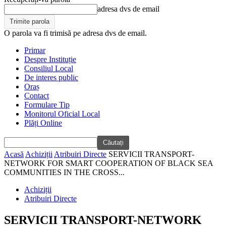
adresa dvs de email
O parola va fi trimisă pe adresa dvs de email.
Primar
Despre Instituție
Consiliul Local
De interes public
Oraș
Contact
Formulare Tip
Monitorul Oficial Local
Plăți Online
Acasă
Achiziții
Atribuiri Directe
SERVICII TRANSPORT-
NETWORK FOR SMART COOPERATION OF BLACK SEA
COMMUNITIES IN THE CROSS...
Achiziții
Atribuiri Directe
SERVICII TRANSPORT-NETWORK