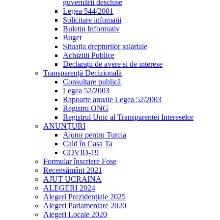
guvernării deschise
Legea 544/2001
Solicitare infomatii
Buletin Informativ
Buget
Situația drepturilor salariale
Achizitii Publice
Declarații de avere si de interese
Transparență Decizională
Consultare publică
Legea 52/2003
Rapoarte anuale Legea 52/2003
Registru ONG
Registrul Unic al Transparentei Intereselor
ANUNȚURI
Ajutor pentru Turcia
Cald în Casa Ta
COVID-19
Formular înscriere Fose
Recensământ 2021
AJUT UCRAINA
ALEGERI 2024
Alegeri Prezidențiale 2025
Alegeri Parlamentare 2020
Alegeri Locale 2020