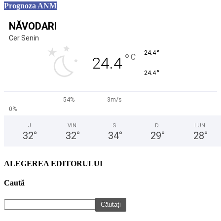
Prognoza ANM
NĂVODARI
Cer Senin
°
24.4
°
C
24.4
°
24.4
54%
3m/s
0%
J
VIN
S
D
LUN
32
°
32
°
34
°
29
°
28
°
ALEGEREA EDITORULUI
Caută