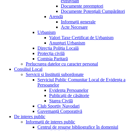
extravilan
Documente preemptori
Documente Potențiali Cumpărători
Arendă
Informații generale
Acte Necesare
Urbanism
Valori Taxe Certificat de Urbanism
Anunțuri Urbanism
Direcția Poliția Locală
Protecția civilă
Comisia Paritară
Prelucrarea datelor cu caracter personal
Consiliul Local
Servicii si Institutii subordonate
Serviciul Public Comunitar Local de Evidența a
Persoanelor
Evidența Persoanelor
Publicații de căsătorie
Starea Civilă
Club Sportiv Navodari
Guvernanță Corporativă
De interes public
Informații de interes public
Centrul de resurse bibliografice în domeniul