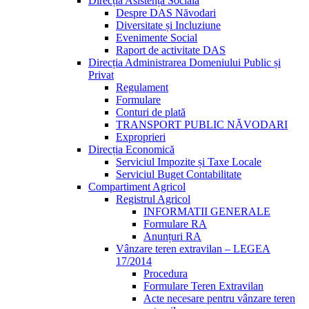
Direcția Asistență Socială
Despre DAS Năvodari
Diversitate și Incluziune
Evenimente Social
Raport de activitate DAS
Direcția Administrarea Domeniului Public și
Privat
Regulament
Formulare
Conturi de plată
TRANSPORT PUBLIC NĂVODARI
Exproprieri
Direcția Economică
Serviciul Impozite și Taxe Locale
Serviciul Buget Contabilitate
Compartiment Agricol
Registrul Agricol
INFORMATII GENERALE
Formulare RA
Anunțuri RA
Vânzare teren extravilan – LEGEA
17/2014
Procedura
Formulare Teren Extravilan
Acte necesare pentru vânzare teren