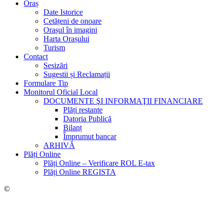
Oraș
Date Istorice
Cetățeni de onoare
Orașul în imagini
Harta Orașului
Turism
Contact
Sesizări
Sugestii și Reclamații
Formulare Tip
Monitorul Oficial Local
DOCUMENTE ŞI INFORMAŢII FINANCIARE
Plăți restante
Datoria Publică
Bilanț
Împrumut bancar
ARHIVĂ
Plăți Online
Plăți Online – Verificare ROL E-tax
Plăți Online REGISTA
©