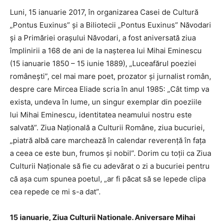
Luni, 15 ianuarie 2017, în organizarea Casei de Cultură
„Pontus Euxinus” și a Biliotecii „Pontus Euxinus” Năvodari
și a Primăriei orașului Năvodari, a fost aniversată ziua
împlinirii a 168 de ani de la nașterea lui Mihai Eminescu
(15 ianuarie 1850 – 15 iunie 1889), „Luceafărul poeziei
românești”, cel mai mare poet, prozator și jurnalist român,
despre care Mircea Eliade scria în anul 1985: „Cât timp va
exista, undeva în lume, un singur exemplar din poeziile
lui Mihai Eminescu, identitatea neamului nostru este
salvată”. Ziua Națională a Culturii Române, ziua bucuriei,
„piatră albă care marchează în calendar reverență în fața
a ceea ce este bun, frumos și nobil”. Dorim cu toții ca Ziua
Culturii Naționale să fie cu adevărat o zi a bucuriei pentru
că așa cum spunea poetul, „ar fi păcat să se lepede clipa
cea repede ce mi s-a dat”.
15 ianuarie, Ziua Culturii Nationale. Aniversare Mihai