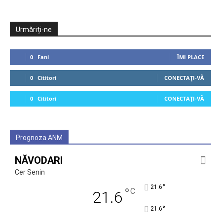
Urmăriți-ne
0
Fani
ÎMI PLACE
0
Cititori
CONECTAȚI-VĂ
0
Cititori
CONECTAȚI-VĂ
Prognoza ANM
NĂVODARI
Cer Senin
°
21.6
°
C
21.6
°
21.6