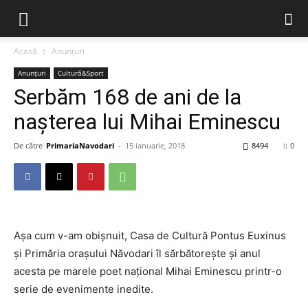
Acasă
Anunțuri
Anunțuri
Cultură&Sport
Serbăm 168 de ani de la
nașterea lui Mihai Eminescu
De către
PrimariaNavodari
-
15 ianuarie, 2018
8494
0
Așa cum v-am obișnuit, Casa de Cultură Pontus Euxinus
și Primăria orașului Năvodari îl sărbătorește și anul
acesta pe marele poet național Mihai Eminescu printr-o
serie de evenimente inedite.