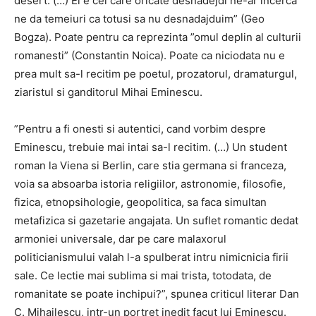
desert. (…) El e cel care oricate desnadejdi ne-ar incerca
ne da temeiuri ca totusi sa nu desnadajduim” (Geo
Bogza). Poate pentru ca reprezinta ”omul deplin al culturii
romanesti” (Constantin Noica). Poate ca niciodata nu e
prea mult sa-l recitim pe poetul, prozatorul, dramaturgul,
ziaristul si ganditorul Mihai Eminescu.
”Pentru a fi onesti si autentici, cand vorbim despre
Eminescu, trebuie mai intai sa-l recitim. (…) Un student
roman la Viena si Berlin, care stia germana si franceza,
voia sa absoarba istoria religiilor, astronomie, filosofie,
fizica, etnopsihologie, geopolitica, sa faca simultan
metafizica si gazetarie angajata. Un suflet romantic dedat
armoniei universale, dar pe care malaxorul
politicianismului valah l-a spulberat intru nimicnicia firii
sale. Ce lectie mai sublima si mai trista, totodata, de
romanitate se poate inchipui?”, spunea criticul literar Dan
C. Mihailescu, intr-un portret inedit facut lui Eminescu.