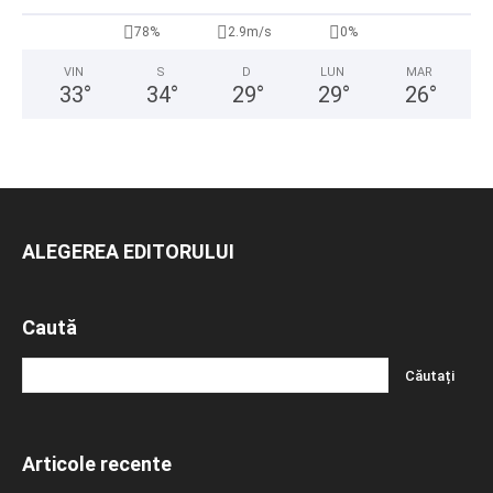
78%
2.9m/s
0%
VIN
S
D
LUN
MAR
33
°
34
°
29
°
29
°
26
°
ALEGEREA EDITORULUI
Caută
Articole recente