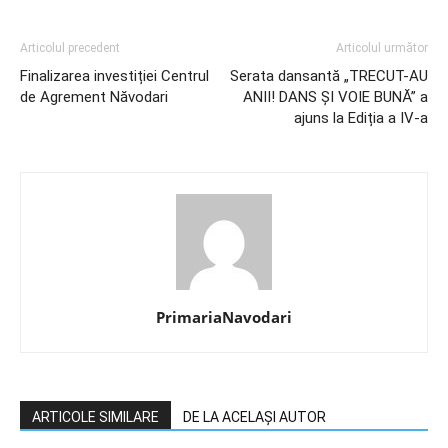
Articolul precedent
Articolul următor
Finalizarea investiției Centrul
Serata dansantă „TRECUT-AU
de Agrement Năvodari
ANII! DANS ȘI VOIE BUNĂ” a
ajuns la Ediția a IV-a
PrimariaNavodari
ARTICOLE SIMILARE
DE LA ACELAȘI AUTOR