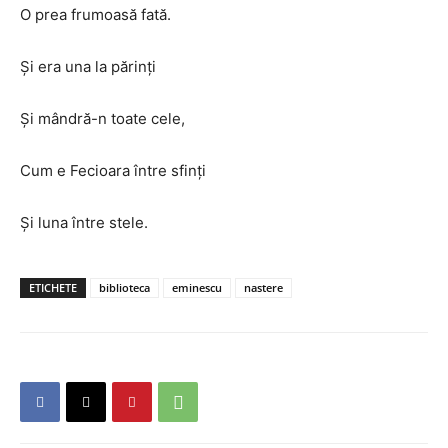
O prea frumoasă fată.
Şi era una la părinţi
Şi mândră-n toate cele,
Cum e Fecioara între sfinţi
Şi luna între stele.
ETICHETE
biblioteca
eminescu
nastere