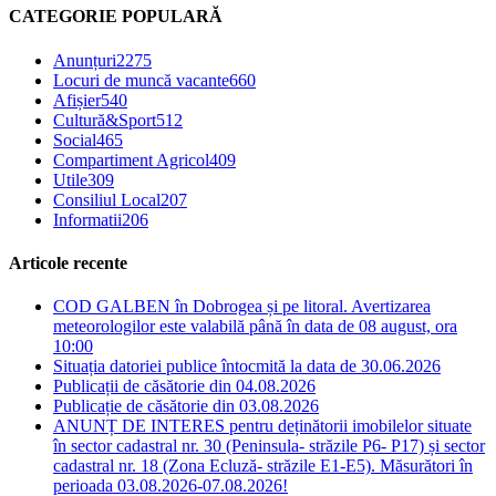
CATEGORIE POPULARĂ
Anunțuri
2275
Locuri de muncă vacante
660
Afișier
540
Cultură&Sport
512
Social
465
Compartiment Agricol
409
Utile
309
Consiliul Local
207
Informatii
206
Articole recente
COD GALBEN în Dobrogea și pe litoral. Avertizarea
meteorologilor este valabilă până în data de 08 august, ora
10:00
Situația datoriei publice întocmită la data de 30.06.2026
Publicații de căsătorie din 04.08.2026
Publicație de căsătorie din 03.08.2026
ANUNȚ DE INTERES pentru deținătorii imobilelor situate
în sector cadastral nr. 30 (Peninsula- străzile P6- P17) și sector
cadastral nr. 18 (Zona Ecluză- străzile E1-E5). Măsurători în
perioada 03.08.2026-07.08.2026!