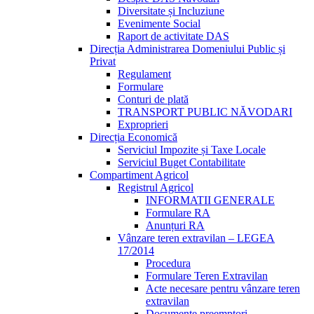
Diversitate și Incluziune
Evenimente Social
Raport de activitate DAS
Direcția Administrarea Domeniului Public și
Privat
Regulament
Formulare
Conturi de plată
TRANSPORT PUBLIC NĂVODARI
Exproprieri
Direcția Economică
Serviciul Impozite și Taxe Locale
Serviciul Buget Contabilitate
Compartiment Agricol
Registrul Agricol
INFORMATII GENERALE
Formulare RA
Anunțuri RA
Vânzare teren extravilan – LEGEA
17/2014
Procedura
Formulare Teren Extravilan
Acte necesare pentru vânzare teren
extravilan
Documente preemptori