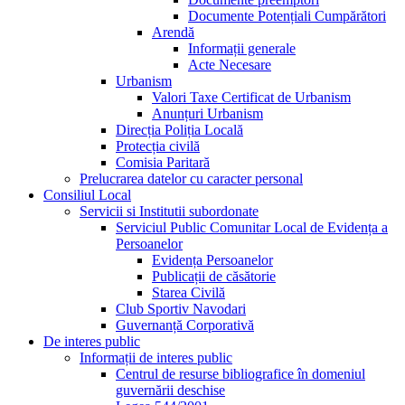
Documente Potențiali Cumpărători
Arendă
Informații generale
Acte Necesare
Urbanism
Valori Taxe Certificat de Urbanism
Anunțuri Urbanism
Direcția Poliția Locală
Protecția civilă
Comisia Paritară
Prelucrarea datelor cu caracter personal
Consiliul Local
Servicii si Institutii subordonate
Serviciul Public Comunitar Local de Evidența a
Persoanelor
Evidența Persoanelor
Publicații de căsătorie
Starea Civilă
Club Sportiv Navodari
Guvernanță Corporativă
De interes public
Informații de interes public
Centrul de resurse bibliografice în domeniul
guvernării deschise