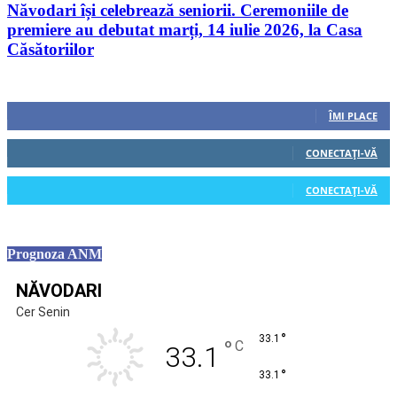
Năvodari își celebrează seniorii. Ceremoniile de
premiere au debutat marți, 14 iulie 2026, la Casa
Căsătoriilor
Urmăriți-ne
0
Fani
ÎMI PLACE
0
Cititori
CONECTAȚI-VĂ
0
Cititori
CONECTAȚI-VĂ
Prognoza ANM
NĂVODARI
Cer Senin
°
33.1
°
C
33.1
°
33.1