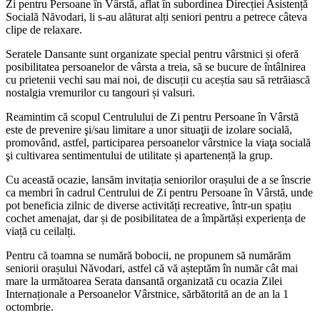
Zi pentru Persoane în Vârstă, aflat în subordinea Direcției Asistență
Socială Năvodari, li s-au alăturat alți seniori pentru a petrece câteva
clipe de relaxare.
Seratele Dansante sunt organizate special pentru vârstnici și oferă
posibilitatea persoanelor de vârsta a treia, să se bucure de întâlnirea
cu prietenii vechi sau mai noi, de discuții cu aceștia sau să retrăiască
nostalgia vremurilor cu tangouri și valsuri.
Reamintim că scopul Centrulului de Zi pentru Persoane în Vârstă
este de prevenire şi/sau limitare a unor situaţii de izolare socială,
promovând, astfel, participarea persoanelor vârstnice la viaţa socială
şi cultivarea sentimentului de utilitate și apartenență la grup.
Cu această ocazie, lansăm invitația seniorilor orașului de a se înscrie
ca membri în cadrul Centrului de Zi pentru Persoane în Vârstă, unde
pot beneficia zilnic de diverse activități recreative, într-un spațiu
cochet amenajat, dar și de posibilitatea de a împărtăși experiența de
viață cu ceilalți.
Pentru că toamna se numără bobocii, ne propunem să numărăm
seniorii orașului Năvodari, astfel că vă așteptăm în număr cât mai
mare la următoarea Serata dansantă organizată cu ocazia Zilei
Internaționale a Persoanelor Vârstnice, sărbătorită an de an la 1
octombrie.