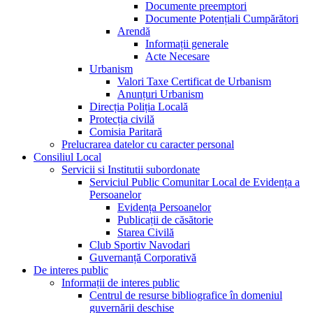
Documente preemptori
Documente Potențiali Cumpărători
Arendă
Informații generale
Acte Necesare
Urbanism
Valori Taxe Certificat de Urbanism
Anunțuri Urbanism
Direcția Poliția Locală
Protecția civilă
Comisia Paritară
Prelucrarea datelor cu caracter personal
Consiliul Local
Servicii si Institutii subordonate
Serviciul Public Comunitar Local de Evidența a
Persoanelor
Evidența Persoanelor
Publicații de căsătorie
Starea Civilă
Club Sportiv Navodari
Guvernanță Corporativă
De interes public
Informații de interes public
Centrul de resurse bibliografice în domeniul
guvernării deschise