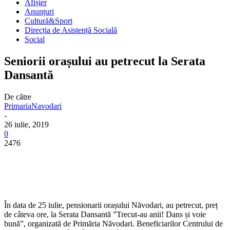
Afișier
Anunțuri
Cultură&Sport
Direcția de Asistență Socială
Social
Seniorii orașului au petrecut la Serata
Dansantă
De către
PrimariaNavodari
-
26 iulie, 2019
0
2476
În data de 25 iulie, pensionarii orașului Năvodari, au petrecut, preț
de câteva ore, la Serata Dansantă ”Trecut-au anii! Dans și voie
bună”, organizată de Primăria Năvodari. Beneficiarilor Centrului de