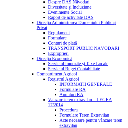
Despre DAS Năvodari
Diversitate și Incluziune
Evenimente Social
Raport de activitate DAS
Direcția Administrarea Domeniului Public și
Privat
Regulament
Formulare
Conturi de plată
TRANSPORT PUBLIC NĂVODARI
Exproprieri
Direcția Economică
Serviciul Impozite și Taxe Locale
Serviciul Buget Contabilitate
Compartiment Agricol
Registrul Agricol
INFORMATII GENERALE
Formulare RA
Anunțuri RA
Vânzare teren extravilan – LEGEA
17/2014
Procedura
Formulare Teren Extravilan
Acte necesare pentru vânzare teren
extravilan