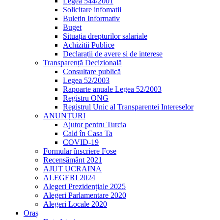
Legea 544/2001
Solicitare infomatii
Buletin Informativ
Buget
Situația drepturilor salariale
Achizitii Publice
Declarații de avere si de interese
Transparență Decizională
Consultare publică
Legea 52/2003
Rapoarte anuale Legea 52/2003
Registru ONG
Registrul Unic al Transparentei Intereselor
ANUNȚURI
Ajutor pentru Turcia
Cald în Casa Ta
COVID-19
Formular înscriere Fose
Recensământ 2021
AJUT UCRAINA
ALEGERI 2024
Alegeri Prezidențiale 2025
Alegeri Parlamentare 2020
Alegeri Locale 2020
Oraș