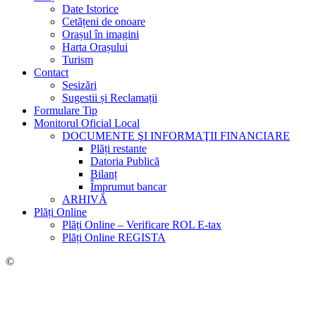
Date Istorice
Cetățeni de onoare
Orașul în imagini
Harta Orașului
Turism
Contact
Sesizări
Sugestii și Reclamații
Formulare Tip
Monitorul Oficial Local
DOCUMENTE ŞI INFORMAŢII FINANCIARE
Plăți restante
Datoria Publică
Bilanț
Împrumut bancar
ARHIVĂ
Plăți Online
Plăți Online – Verificare ROL E-tax
Plăți Online REGISTA
©