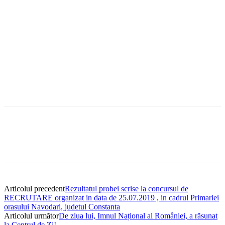
Articolul precedent
Rezultatul probei scrise la concursul de
RECRUTARE organizat in data de 25.07.2019 , in cadrul Primariei
orasului Navodari, judetul Constanta
Articolul următor
De ziua lui, Imnul Național al României, a răsunat
la Centrul de Zi!