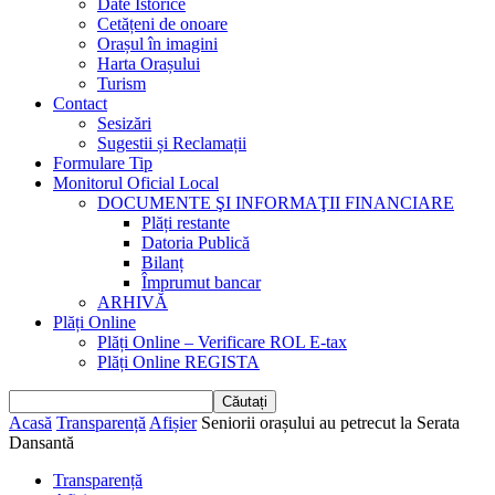
Date Istorice
Cetățeni de onoare
Orașul în imagini
Harta Orașului
Turism
Contact
Sesizări
Sugestii și Reclamații
Formulare Tip
Monitorul Oficial Local
DOCUMENTE ŞI INFORMAŢII FINANCIARE
Plăți restante
Datoria Publică
Bilanț
Împrumut bancar
ARHIVĂ
Plăți Online
Plăți Online – Verificare ROL E-tax
Plăți Online REGISTA
Acasă
Transparență
Afișier
Seniorii orașului au petrecut la Serata
Dansantă
Transparență