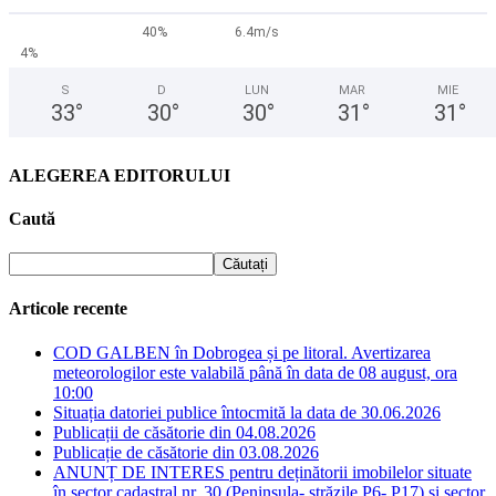
40%
6.4m/s
4%
S
D
LUN
MAR
MIE
33
°
30
°
30
°
31
°
31
°
ALEGEREA EDITORULUI
Caută
Articole recente
COD GALBEN în Dobrogea și pe litoral. Avertizarea
meteorologilor este valabilă până în data de 08 august, ora
10:00
Situația datoriei publice întocmită la data de 30.06.2026
Publicații de căsătorie din 04.08.2026
Publicație de căsătorie din 03.08.2026
ANUNȚ DE INTERES pentru deținătorii imobilelor situate
în sector cadastral nr. 30 (Peninsula- străzile P6- P17) și sector