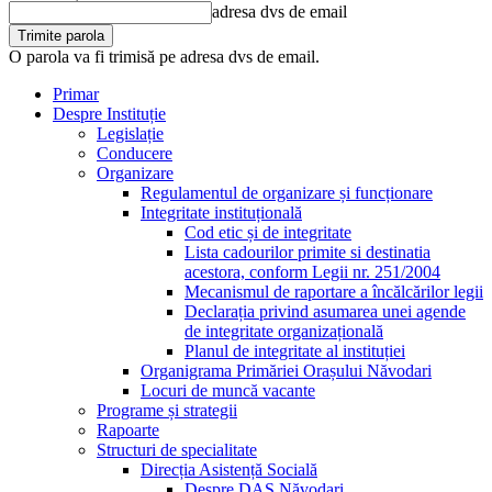
adresa dvs de email
O parola va fi trimisă pe adresa dvs de email.
Primar
Despre Instituție
Legislație
Conducere
Organizare
Regulamentul de organizare și funcționare
Integritate instituțională
Cod etic și de integritate
Lista cadourilor primite si destinatia
acestora, conform Legii nr. 251/2004
Mecanismul de raportare a încălcărilor legii
Declarația privind asumarea unei agende
de integritate organizațională
Planul de integritate al instituției
Organigrama Primăriei Orașului Năvodari
Locuri de muncă vacante
Programe și strategii
Rapoarte
Structuri de specialitate
Direcția Asistență Socială
Despre DAS Năvodari