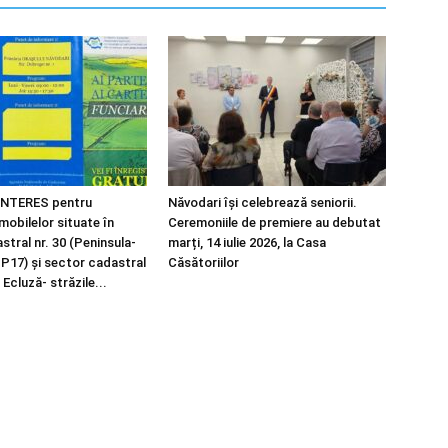
NTERES pentru
Năvodari își celebrează seniorii.
imobilelor situate în
Ceremoniile de premiere au debutat
tral nr. 30 (Peninsula-
marți, 14 iulie 2026, la Casa
 P17) și sector cadastral
Căsătoriilor
 Ecluză- străzile...