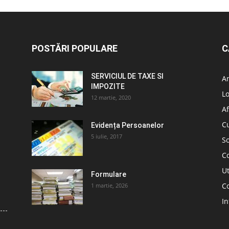
POSTĂRI POPULARE
C
SERVICIUL DE TAXE SI
A
IMPOZITE
L
12 martie, 2020
Af
C
Evidența Persoanelor
5 iulie, 2017
So
C
Ut
Formulare
Co
1 martie, 2026
In