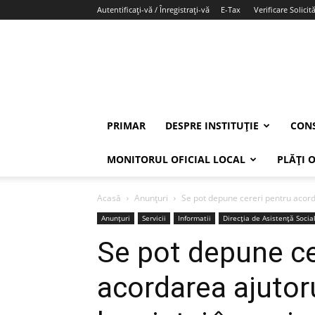
Autentificați-vă / Înregistrați-vă
E-Tax
Verificare Solicită
PRIMAR
DESPRE INSTITUȚIE
CONS
MONITORUL OFICIAL LOCAL
PLĂȚI 
Acasă
Anunțuri
Se pot depune cereri pentru acordar
Anunțuri
Servicii
Informatii
Direcția de Asistență Socia
Se pot depune ce
acordarea ajutoru