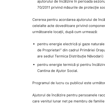
ajutorului de încălzire în perioada sezo
70/2011 privind măsurile de protecție soc
Cererea pentru acordarea ajutorului de încă
celelalte acte doveditoare privind componența
următoarele locații, după cum urmează:
pentru energie electrică și gaze naturale
de Proprietari” din cadrul Primăriei Orașu
are sediul Termica Distribuție Năvodari)
pentru energie termică și pentru încălzire
Cantina de Ajutor Social.
Programul de lucru cu publicul este următoru
Ajutorul de încălzire pentru persoanele racor
care venitul lunar net pe membru de familie