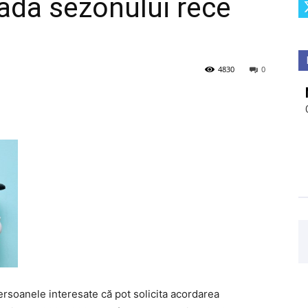
oada sezonului rece
4830
0
rsoanele interesate că pot solicita acordarea