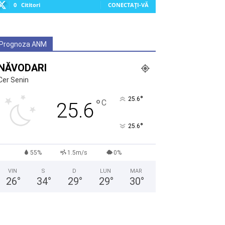
0
Cititori
CONECTAȚI-VĂ
Prognoza ANM
NĂVODARI
Cer Senin
°
25.6
°
C
25.6
°
25.6
55%
1.5m/s
0%
VIN
S
D
LUN
MAR
26
°
34
°
29
°
29
°
30
°