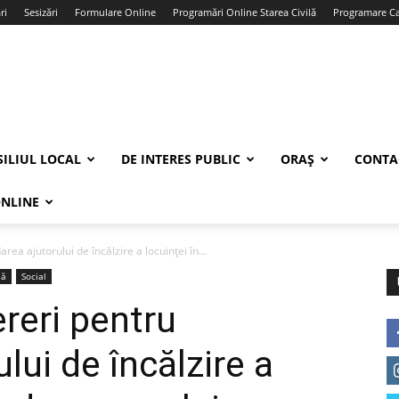
ri
Sesizări
Formulare Online
Programări Online Starea Civilă
Programare Car
ILIUL LOCAL
DE INTERES PUBLIC
ORAȘ
CONTA
ONLINE
ea ajutorului de încălzire a locuinței în...
lă
Social
reri pentru
lui de încălzire a