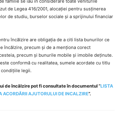
e familie se iau în considerare toate veniturile
văzut de Legea 416/2001, alocației pentru susținerea
r de studiu, burselor sociale și a sprijinului financiar
ntru încălzire are obligația de a citi lista bunurilor ce
de încălzire, precum și de a menționa corect
esteia, precum și bunurile mobile și imobile deținute.
 este conformă cu realitatea, sumele acordate cu titlu
ondițiile legii.
i de încălzire pot fi consultate în documentul ”
LISTA
 ACORDĂRII AJUTORULUI DE INCALZIRE
”.