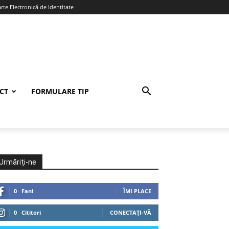
te Electronică de Identitate
CT
FORMULARE TIP
Urmăriți-ne
0
Fani
ÎMI PLACE
0
Cititori
CONECTAȚI-VĂ