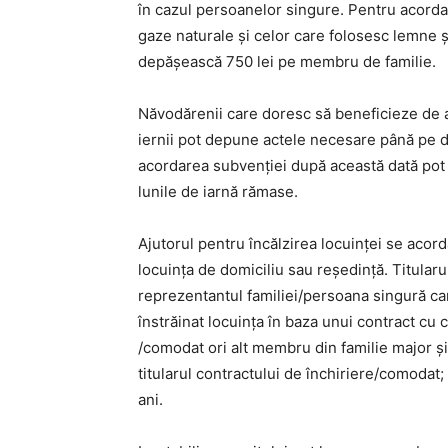
în cazul persoanelor singure. Pentru acordar
gaze naturale și celor care folosesc lemne și
depășească 750 lei pe membru de familie.
Năvodărenii care doresc să beneficieze de aj
iernii pot depune actele necesare până pe d
acordarea subvenției după această dată pot b
lunile de iarnă rămase.
Ajutorul pentru încălzirea locuinței se acor
locuința de domiciliu sau reședință. Titularu
reprezentantul familiei/persoana singură car
înstrăinat locuința în baza unui contract cu c
/comodat ori alt membru din familie major și
titularul contractului de închiriere/comodat;
ani.