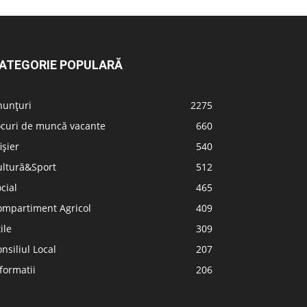
ATEGORIE POPULARĂ
nunțuri
2275
ocuri de muncă vacante
660
ișier
540
ultură&Sport
512
cial
465
ompartiment Agricol
409
ile
309
nsiliul Local
207
formatii
206