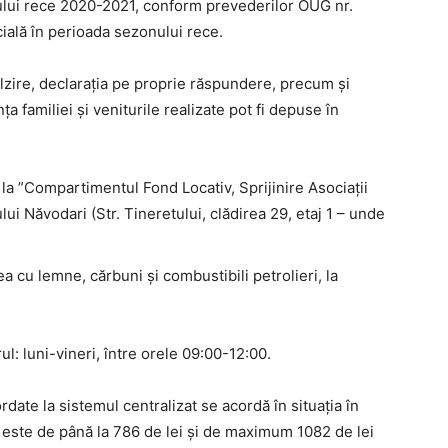
nului rece 2020-2021, conform prevederilor OUG nr.
ială în perioada sezonului rece.
lzire, declarația pe proprie răspundere, precum și
 familiei și veniturile realizate pot fi depuse în
 la ”Compartimentul Fond Locativ, Sprijinire Asociații
lui Năvodari (Str. Tineretului, clădirea 29, etaj 1 – unde
a cu lemne, cărbuni și combustibili petrolieri, la
l: luni-vineri, între orele 09:00-12:00.
date la sistemul centralizat se acordă în situația în
 este de până la 786 de lei și de maximum 1082 de lei