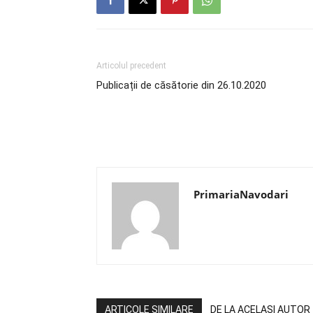
Articolul precedent
Publicații de căsătorie din 26.10.2020
PrimariaNavodari
ARTICOLE SIMILARE
DE LA ACELAȘI AUTOR