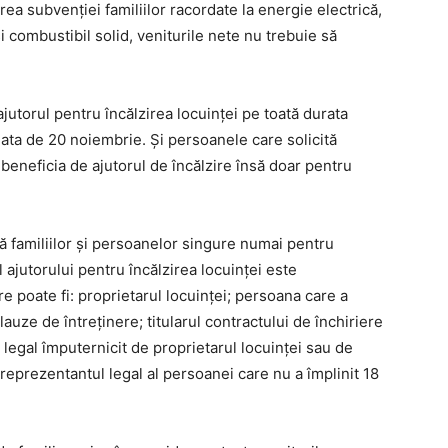
ea subvenției familiilor racordate la energie electrică,
 combustibil solid, veniturile nete nu trebuie să
utorul pentru încălzirea locuinței pe toată durata
ata de 20 noiembrie. Și persoanele care solicită
eneficia de ajutorul de încălzire însă doar pentru
dă familiilor și persoanelor singure numai pentru
l ajutorului pentru încălzirea locuinței este
e poate fi: proprietarul locuinței; persoana care a
lauze de întreținere; titularul contractului de închiriere
 legal împuternicit de proprietarul locuinței sau de
 reprezentantul legal al persoanei care nu a împlinit 18