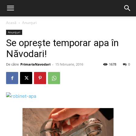
Acasă
Anunțuri
Anunțuri
Se oprește temporar apa în
Năvodari!
De către
PrimariaNavodari
-
15 februarie, 2016
1678
0