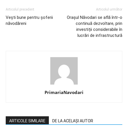
Articolul precedent
Articolul următor
Vești bune pentru șoferii
Orașul Năvodari se află într-o
năvodăreni
continuă dezvoltare, prin
investiții considerabile în
lucrări de infrastructură
PrimariaNavodari
ARTICOLE SIMILARE
DE LA ACELAȘI AUTOR