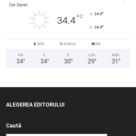
Cer Senin
°
34.4
°
C
34.4
°
34.4
30%
4.9m/s
0%
VIN
S
D
LUN
MAR
34
°
34
°
30
°
29
°
31
°
ALEGEREA EDITORULUI
Caută