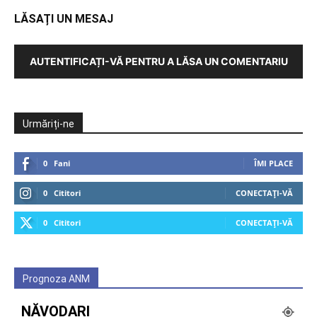
LĂSAȚI UN MESAJ
AUTENTIFICAȚI-VĂ PENTRU A LĂSA UN COMENTARIU
Urmăriți-ne
0
Fani
ÎMI PLACE
0
Cititori
CONECTAȚI-VĂ
0
Cititori
CONECTAȚI-VĂ
Prognoza ANM
NĂVODARI