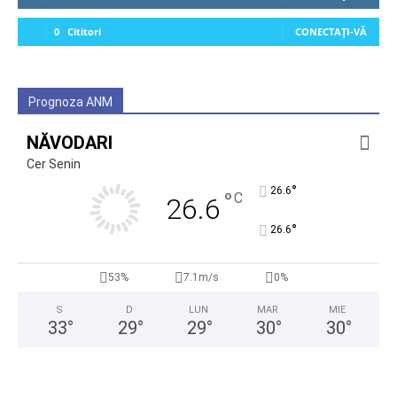
0
Cititori
CONECTAȚI-VĂ
Prognoza ANM
NĂVODARI
Cer Senin
°
26.6
°
C
26.6
°
26.6
53%
7.1m/s
0%
S
D
LUN
MAR
MIE
33
°
29
°
29
°
30
°
30
°