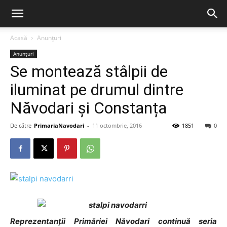
Acasă
Anunțuri
Anunțuri
Se montează stâlpii de
iluminat pe drumul dintre
Năvodari și Constanța
De către
PrimariaNavodari
-
11 octombrie, 2016
1851
0
Reprezentanții Primăriei Năvodari continuă seria