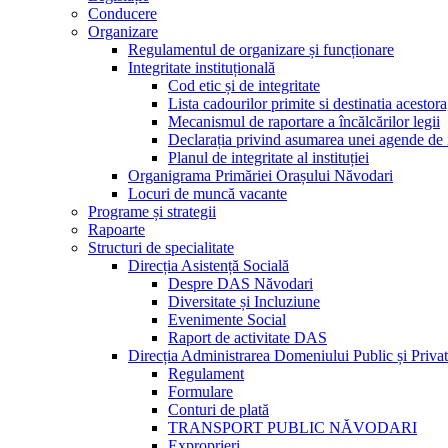
Conducere
Organizare
Regulamentul de organizare și funcționare
Integritate instituțională
Cod etic și de integritate
Lista cadourilor primite si destinatia acesto
Mecanismul de raportare a încălcărilor legii
Declarația privind asumarea unei agende de i
Planul de integritate al instituției
Organigrama Primăriei Orașului Năvodari
Locuri de muncă vacante
Programe și strategii
Rapoarte
Structuri de specialitate
Direcția Asistență Socială
Despre DAS Năvodari
Diversitate și Incluziune
Evenimente Social
Raport de activitate DAS
Direcția Administrarea Domeniului Public și Privat
Regulament
Formulare
Conturi de plată
TRANSPORT PUBLIC NĂVODARI
Exproprieri