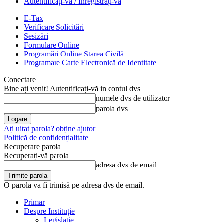
Autentificați-vă / Înregistrați-vă
E-Tax
Verificare Solicitări
Sesizări
Formulare Online
Programări Online Starea Civilă
Programare Carte Electronică de Identitate
Conectare
Bine ați venit! Autentificați-vă in contul dvs
numele dvs de utilizator
parola dvs
Ați uitat parola? obține ajutor
Politică de confidențialitate
Recuperare parola
Recuperați-vă parola
adresa dvs de email
O parola va fi trimisă pe adresa dvs de email.
Primar
Despre Instituție
Legislație