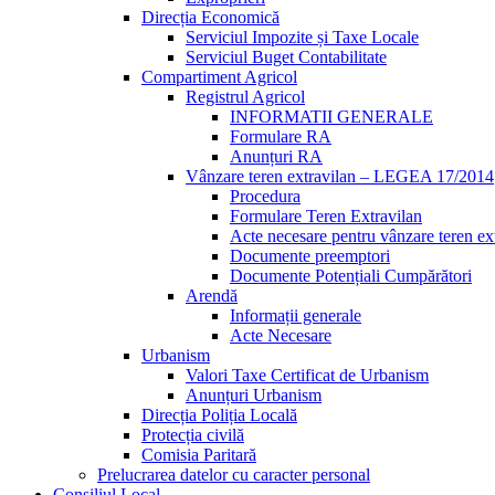
Direcția Economică
Serviciul Impozite și Taxe Locale
Serviciul Buget Contabilitate
Compartiment Agricol
Registrul Agricol
INFORMATII GENERALE
Formulare RA
Anunțuri RA
Vânzare teren extravilan – LEGEA 17/2014
Procedura
Formulare Teren Extravilan
Acte necesare pentru vânzare teren ex
Documente preemptori
Documente Potențiali Cumpărători
Arendă
Informații generale
Acte Necesare
Urbanism
Valori Taxe Certificat de Urbanism
Anunțuri Urbanism
Direcția Poliția Locală
Protecția civilă
Comisia Paritară
Prelucrarea datelor cu caracter personal
Consiliul Local