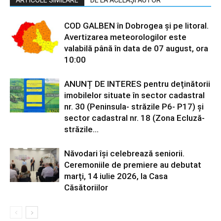
ARTICOLE SIMILARE
DE LA ACELAȘI AUTOR
COD GALBEN în Dobrogea și pe litoral.
Avertizarea meteorologilor este
valabilă până în data de 07 august, ora
10:00
ANUNȚ DE INTERES pentru deținătorii
imobilelor situate în sector cadastral
nr. 30 (Peninsula- străzile P6- P17) și
sector cadastral nr. 18 (Zona Ecluză-
străzile...
Năvodari își celebrează seniorii.
Ceremoniile de premiere au debutat
marți, 14 iulie 2026, la Casa
Căsătoriilor