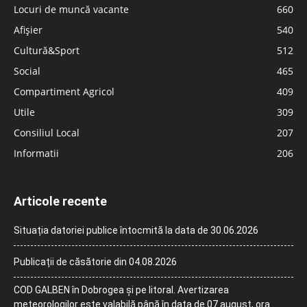
Locuri de muncă vacante
660
Afișier
540
Cultură&Sport
512
Social
465
Compartiment Agricol
409
Utile
309
Consiliul Local
207
Informatii
206
Articole recente
Situația datoriei publice întocmită la data de 30.06.2026
Publicații de căsătorie din 04.08.2026
COD GALBEN în Dobrogea și pe litoral. Avertizarea
meteorologilor este valabilă până în data de 07 august, ora