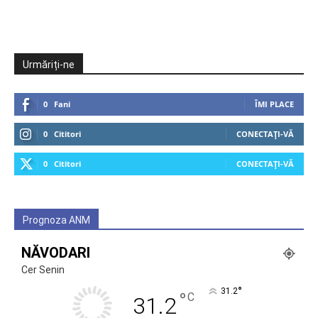
Urmăriți-ne
0
Fani
ÎMI PLACE
0
Cititori
CONECTAȚI-VĂ
0
Cititori
CONECTAȚI-VĂ
Prognoza ANM
NĂVODARI
Cer Senin
°
31.2
°
C
31.2