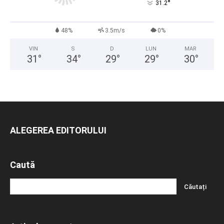
°
31.2
48%
3.5m/s
0%
VIN
S
D
LUN
MAR
31
°
34
°
29
°
29
°
30
°
ALEGEREA EDITORULUI
Caută