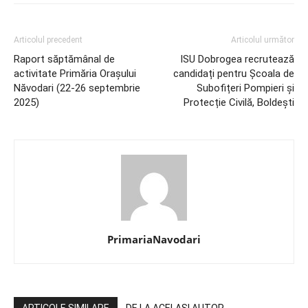
Articolul precedent
Articolul următor
Raport săptămânal de
ISU Dobrogea recrutează
activitate Primăria Orașului
candidați pentru Școala de
Năvodari (22-26 septembrie
Subofițeri Pompieri și
2025)
Protecție Civilă, Boldești
PrimariaNavodari