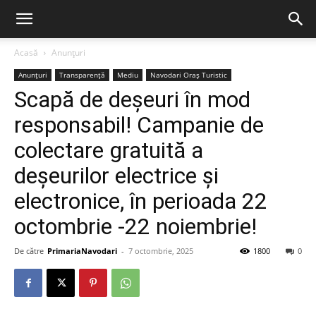
Acasă
Anunțuri
Anunțuri
Transparență
Mediu
Navodari Oraș Turistic
Scapă de deșeuri în mod
responsabil! Campanie de
colectare gratuită a
deșeurilor electrice și
electronice, în perioada 22
octombrie -22 noiembrie!
De către
PrimariaNavodari
-
7 octombrie, 2025
1800
0