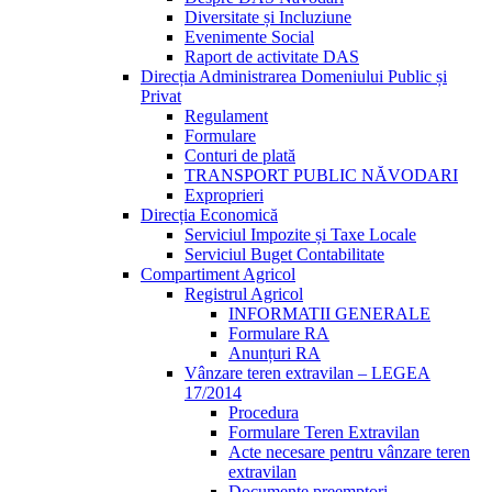
Diversitate și Incluziune
Evenimente Social
Raport de activitate DAS
Direcția Administrarea Domeniului Public și
Privat
Regulament
Formulare
Conturi de plată
TRANSPORT PUBLIC NĂVODARI
Exproprieri
Direcția Economică
Serviciul Impozite și Taxe Locale
Serviciul Buget Contabilitate
Compartiment Agricol
Registrul Agricol
INFORMATII GENERALE
Formulare RA
Anunțuri RA
Vânzare teren extravilan – LEGEA
17/2014
Procedura
Formulare Teren Extravilan
Acte necesare pentru vânzare teren
extravilan
Documente preemptori