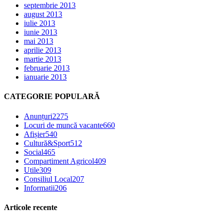
septembrie 2013
august 2013
iulie 2013
iunie 2013
mai 2013
aprilie 2013
martie 2013
februarie 2013
ianuarie 2013
CATEGORIE POPULARĂ
Anunțuri
2275
Locuri de muncă vacante
660
Afișier
540
Cultură&Sport
512
Social
465
Compartiment Agricol
409
Utile
309
Consiliul Local
207
Informatii
206
Articole recente