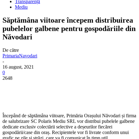
Transparență
Mediu
Săptămâna viitoare începem distribuirea
pubelelor galbene pentru gospodăriile din
Năvodari
De către
PrimariaNavodari
-
16 august, 2021
0
2648
Începând de săptămâna viitoare, Primăria Orașului Năvodari și firma
de salubrizare SC Polaris Mediu SRL vor distribui pubelele galbene
dedicate exclusiv colectării selective a deșeurilor fiecărei
gospodării/case din oraș. Recipientele vor fi livrate conform unui
grafic pe zile și străzi, care va fi comunicat în timp util.