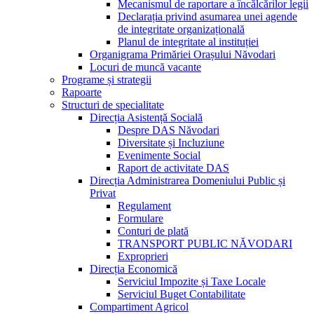
Mecanismul de raportare a încălcărilor legii
Declarația privind asumarea unei agende
de integritate organizațională
Planul de integritate al instituției
Organigrama Primăriei Orașului Năvodari
Locuri de muncă vacante
Programe și strategii
Rapoarte
Structuri de specialitate
Direcția Asistență Socială
Despre DAS Năvodari
Diversitate și Incluziune
Evenimente Social
Raport de activitate DAS
Direcția Administrarea Domeniului Public și
Privat
Regulament
Formulare
Conturi de plată
TRANSPORT PUBLIC NĂVODARI
Exproprieri
Direcția Economică
Serviciul Impozite și Taxe Locale
Serviciul Buget Contabilitate
Compartiment Agricol