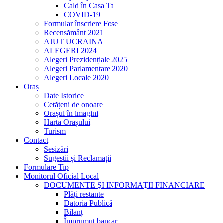
Cald în Casa Ta
COVID-19
Formular înscriere Fose
Recensământ 2021
AJUT UCRAINA
ALEGERI 2024
Alegeri Prezidențiale 2025
Alegeri Parlamentare 2020
Alegeri Locale 2020
Oraș
Date Istorice
Cetățeni de onoare
Orașul în imagini
Harta Orașului
Turism
Contact
Sesizări
Sugestii și Reclamații
Formulare Tip
Monitorul Oficial Local
DOCUMENTE ŞI INFORMAŢII FINANCIARE
Plăți restante
Datoria Publică
Bilanț
Împrumut bancar