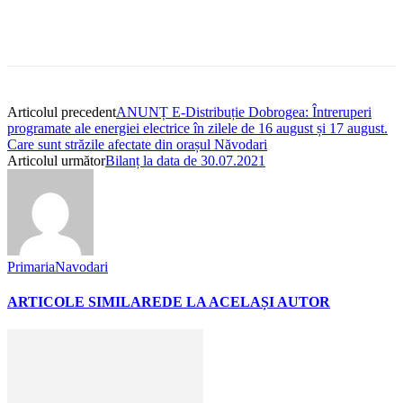
Articolul precedent
ANUNȚ E-Distribuție Dobrogea: Întreruperi
programate ale energiei electrice în zilele de 16 august și 17 august.
Care sunt străzile afectate din orașul Năvodari
Articolul următor
Bilanț la data de 30.07.2021
PrimariaNavodari
ARTICOLE SIMILARE
DE LA ACELAȘI AUTOR