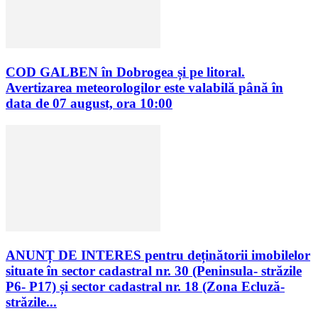
COD GALBEN în Dobrogea și pe litoral.
Avertizarea meteorologilor este valabilă până în
data de 07 august, ora 10:00
ANUNȚ DE INTERES pentru deținătorii imobilelor
situate în sector cadastral nr. 30 (Peninsula- străzile
P6- P17) și sector cadastral nr. 18 (Zona Ecluză-
străzile...