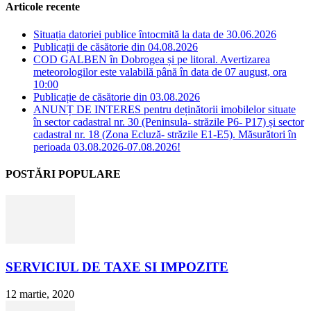
Articole recente
Situația datoriei publice întocmită la data de 30.06.2026
Publicații de căsătorie din 04.08.2026
COD GALBEN în Dobrogea și pe litoral. Avertizarea
meteorologilor este valabilă până în data de 07 august, ora
10:00
Publicație de căsătorie din 03.08.2026
ANUNȚ DE INTERES pentru deținătorii imobilelor situate
în sector cadastral nr. 30 (Peninsula- străzile P6- P17) și sector
cadastral nr. 18 (Zona Ecluză- străzile E1-E5). Măsurători în
perioada 03.08.2026-07.08.2026!
POSTĂRI POPULARE
SERVICIUL DE TAXE SI IMPOZITE
12 martie, 2020