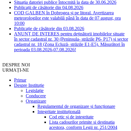
Situația datoriei publice întocmită la data de 30.06.2026
Publicații de căsătorie din 04.08.2026
COD GALBEN în Dobrogea și pe litoral. Avertizarea
meteorologilor este valabilă până în data de 07 august, ora
10:00
Publicație de căsătorie din 03.08.2026
ANUNȚ DE INTERES pentru deținătorii imobilelor situate
în sector cadastral nr. 30 (Peninsula- străzile P6- P17) și sector
cadastral nr. 18 (Zona Ecluză- străzile E1-E5). Măsurători în
perioada 03.08.2026-07.08.2026!
DESPRE NOI
URMAȚI-NE
Primar
Despre Instituție
Legislație
Conducere
Organizare
Regulamentul de organizare și funcționare
Integritate instituțională
Cod etic și de integritate
Lista cadourilor primite si destinatia
acestora, conform Legii nr. 251/2004