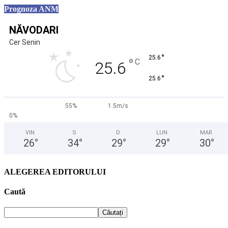
Prognoza ANM
NĂVODARI
Cer Senin
°
25.6
°
C
25.6
°
25.6
55%
1.5m/s
0%
VIN
S
D
LUN
MAR
26
°
34
°
29
°
29
°
30
°
ALEGEREA EDITORULUI
Caută