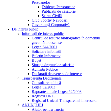
Persoanelor
Evidența Persoanelor
Publicații de căsătorie
Starea Civilă
Club Sportiv Navodari
Guvernanță Corporativă
De interes public
Informații de interes public
Centrul de resurse bibliografice în domeniul
guvernării deschise
Legea 544/2001
Solicitare infomatii
Buletin Informativ
Buget
Situația drepturilor salariale
Achizitii Publice
Declarații de avere si de interese
Transparență Decizională
Consultare publică
Legea 52/2003
Rapoarte anuale Legea 52/2003
Registru ONG
Registrul Unic al Transparentei Intereselor
ANUNȚURI
Ajutor pentru Turcia