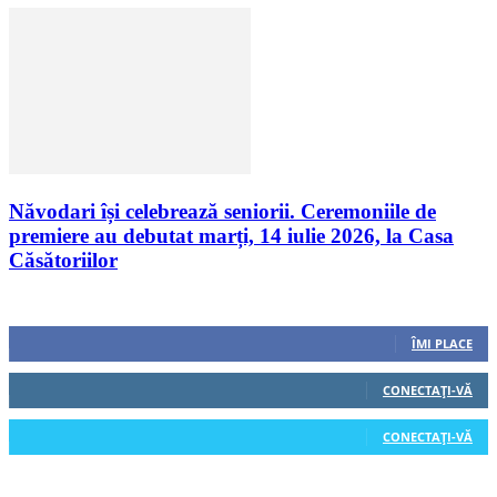
Năvodari își celebrează seniorii. Ceremoniile de
premiere au debutat marți, 14 iulie 2026, la Casa
Căsătoriilor
Urmăriți-ne
0
Fani
ÎMI PLACE
0
Cititori
CONECTAȚI-VĂ
0
Cititori
CONECTAȚI-VĂ