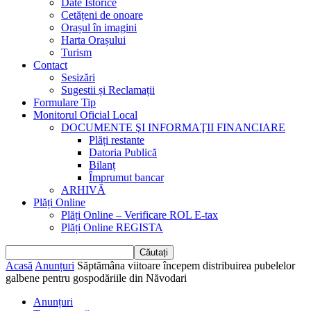
Date Istorice
Cetățeni de onoare
Orașul în imagini
Harta Orașului
Turism
Contact
Sesizări
Sugestii și Reclamații
Formulare Tip
Monitorul Oficial Local
DOCUMENTE ŞI INFORMAŢII FINANCIARE
Plăți restante
Datoria Publică
Bilanț
Împrumut bancar
ARHIVĂ
Plăți Online
Plăți Online – Verificare ROL E-tax
Plăți Online REGISTA
Acasă
Anunțuri
Săptămâna viitoare începem distribuirea pubelelor
galbene pentru gospodăriile din Năvodari
Anunțuri