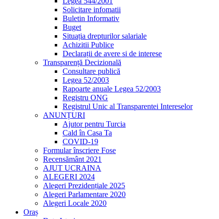
Legea 544/2001
Solicitare infomatii
Buletin Informativ
Buget
Situația drepturilor salariale
Achizitii Publice
Declarații de avere si de interese
Transparență Decizională
Consultare publică
Legea 52/2003
Rapoarte anuale Legea 52/2003
Registru ONG
Registrul Unic al Transparentei Intereselor
ANUNȚURI
Ajutor pentru Turcia
Cald în Casa Ta
COVID-19
Formular înscriere Fose
Recensământ 2021
AJUT UCRAINA
ALEGERI 2024
Alegeri Prezidențiale 2025
Alegeri Parlamentare 2020
Alegeri Locale 2020
Oraș