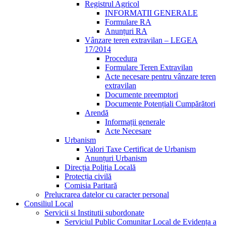
Registrul Agricol
INFORMATII GENERALE
Formulare RA
Anunțuri RA
Vânzare teren extravilan – LEGEA
17/2014
Procedura
Formulare Teren Extravilan
Acte necesare pentru vânzare teren
extravilan
Documente preemptori
Documente Potențiali Cumpărători
Arendă
Informații generale
Acte Necesare
Urbanism
Valori Taxe Certificat de Urbanism
Anunțuri Urbanism
Direcția Poliția Locală
Protecția civilă
Comisia Paritară
Prelucrarea datelor cu caracter personal
Consiliul Local
Servicii si Institutii subordonate
Serviciul Public Comunitar Local de Evidența a