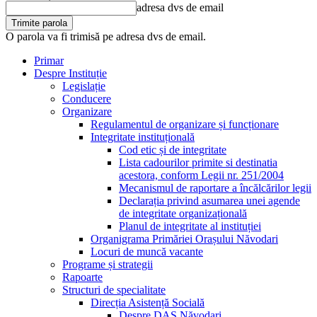
adresa dvs de email
O parola va fi trimisă pe adresa dvs de email.
Primar
Despre Instituție
Legislație
Conducere
Organizare
Regulamentul de organizare și funcționare
Integritate instituțională
Cod etic și de integritate
Lista cadourilor primite si destinatia
acestora, conform Legii nr. 251/2004
Mecanismul de raportare a încălcărilor legii
Declarația privind asumarea unei agende
de integritate organizațională
Planul de integritate al instituției
Organigrama Primăriei Orașului Năvodari
Locuri de muncă vacante
Programe și strategii
Rapoarte
Structuri de specialitate
Direcția Asistență Socială
Despre DAS Năvodari