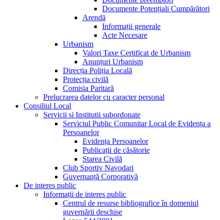
Documente Potențiali Cumpărători
Arendă
Informații generale
Acte Necesare
Urbanism
Valori Taxe Certificat de Urbanism
Anunțuri Urbanism
Direcția Poliția Locală
Protecția civilă
Comisia Paritară
Prelucrarea datelor cu caracter personal
Consiliul Local
Servicii si Institutii subordonate
Serviciul Public Comunitar Local de Evidența a
Persoanelor
Evidența Persoanelor
Publicații de căsătorie
Starea Civilă
Club Sportiv Navodari
Guvernanță Corporativă
De interes public
Informații de interes public
Centrul de resurse bibliografice în domeniul
guvernării deschise