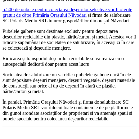
5.500 de pubele pentru colectarea deșeurilor selective vor fi oferite
gratuit de către Primăria Orașului Năvodari
și firma de salubrizare
SC Polaris Mediu SRL tuturor gospodăriilor din orașul Năvodari.
Pubelele galbene sunt destinate exclusiv pentru depozitarea
deșeurilor reciclabile din plastic, hârtie/carton și metal. Acestea vor fi
ridicate săptămânal de societatea de salubrizare, în aceeași zi în care
se colectează și deșeurile menajere.
Ridicarea și transportul deșeurilor reciclabile se va realiza cu o
autospecială dedicată doar pentru acest lucru.
Societatea de salubrizare nu va ridica pubelele galbene dacă în ele
sunt depozitate deșeuri menajere, deșeuri vegetale, deșeuri materiale
de construcții sau orice al tip de deșeuri în afară de plastic,
hârtie/carton și metal.
În paralel, Primăria Orașului Năvodari și firma de salubrizare SC
Polaris Mediu SRL vor înlocui toate containerele de pe platformele
din gunoi arondate asociațiilor de proprietari și va amenaja spații și
pubele speciale pentru colectarea deșeurilor reciclabile.