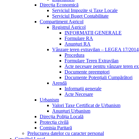
Direcția Economică
Serviciul Impozite și Taxe Locale
Serviciul Buget Contabilitate
Compartiment Agricol
Registrul Agricol
INFORMATII GENERALE
Formulare RA
Anunțuri RA
Vânzare teren extravilan – LEGEA 17/2014
Procedura
Formulare Teren Extravilan
Acte necesare pentru vânzare teren ex
Documente preemptori
Documente Potențiali Cumpărători
Arendă
Informații generale
Acte Necesare
Urbanism
Valori Taxe Certificat de Urbanism
Anunțuri Urbanism
Direcția Poliția Locală
Protecția civilă
Comisia Paritară
Prelucrarea datelor cu caracter personal
Consiliul Local