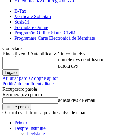
Autentificați-vă / Înregistrați-vă
E-Tax
Verificare Solicitări
Sesizări
Formulare Online
Programări Online Starea Civilă
Programare Carte Electronică de Identitate
Conectare
Bine ați venit! Autentificați-vă in contul dvs
numele dvs de utilizator
parola dvs
Ați uitat parola? obține ajutor
Politică de confidențialitate
Recuperare parola
Recuperați-vă parola
adresa dvs de email
O parola va fi trimisă pe adresa dvs de email.
Primar
Despre Instituție
Legislație