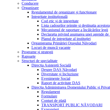
Conducere
Organizare
Regulamentul de organizare și funcționare
Integritate instituțională
Cod etic și de integritate
Lista cadourilor primite si destinatia acesto
Mecanismul de raportare a încălcărilor legii
Declarația privind asumarea unei agende de i
Planul de integritate al instituției
Organigrama Primăriei Orașului Năvodari
Locuri de muncă vacante
Programe și strategii
Rapoarte
Structuri de specialitate
Direcția Asistență Socială
Despre DAS Năvodari
Diversitate și Incluziune
Evenimente Social
Raport de activitate DAS
Direcția Administrarea Domeniului Public și Privat
Regulament
Formulare
Conturi de plată
TRANSPORT PUBLIC NĂVODARI
Exproprieri