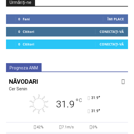
Urmăriți-ne
0
Fani
ÎMI PLACE
0
Cititori
CONECTAȚI-VĂ
0
Cititori
CONECTAȚI-VĂ
Prognoza ANM
NĂVODARI
Cer Senin
°
31.9
°
C
31.9
°
31.9
42%
7.1m/s
0%