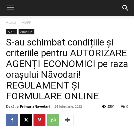
Acasă
ADPP
ADPP
Anunțuri
S-au schimbat condițiile și
criteriile pentru AUTORIZARE
AGENȚI ECONOMICI pe raza
orașului Năvodari!
REGULAMENT ȘI
FORMULARE ONLINE
De către
PrimariaNavodari
-
24 februarie, 2022
5501
0