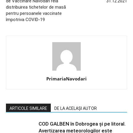
de Vaccinare Năvodari reia
31.12.2021
distribuirea tichetelor de masă
pentru persoanele vaccinate
împotriva COVID-19
PrimariaNavodari
ARTICOLE SIMILARE
DE LA ACELAȘI AUTOR
COD GALBEN în Dobrogea și pe litoral.
Avertizarea meteorologilor este