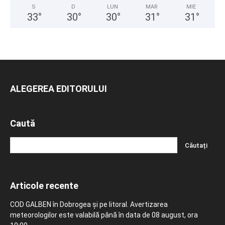
S
D
LUN
MAR
MIE
33
°
30
°
30
°
31
°
31
°
ALEGEREA EDITORULUI
Caută
Articole recente
COD GALBEN în Dobrogea și pe litoral. Avertizarea
meteorologilor este valabilă până în data de 08 august, ora