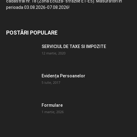
cadastral nr. 18 (Zona Ecluză- străzile E1-E5). Măsurători în
perioada 03.08.2026-07.08.2026!
POSTĂRI POPULARE
SERVICIUL DE TAXE SI IMPOZITE
12 martie, 2020
Evidența Persoanelor
5 iulie, 2017
Formulare
1 martie, 2026