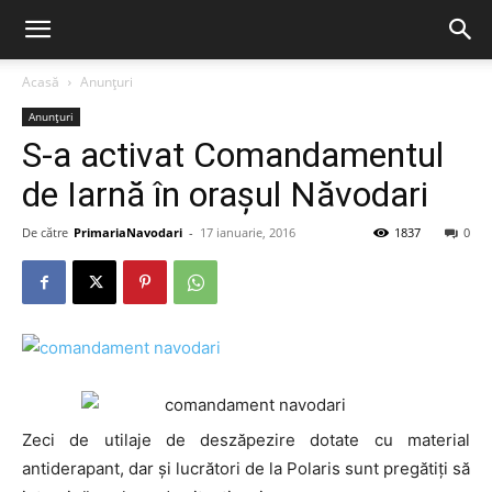
Acasă
Anunțuri
Anunțuri
S-a activat Comandamentul
de Iarnă în orașul Năvodari
De către
PrimariaNavodari
-
17 ianuarie, 2016
1837
0
Zeci de utilaje de deszăpezire dotate cu material
antiderapant, dar și lucrători de la Polaris sunt pregătiți să