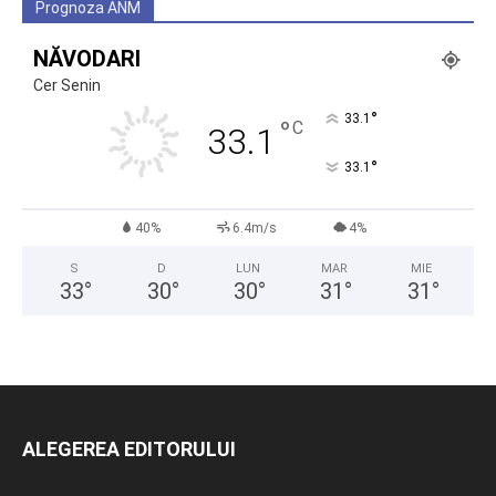
Prognoza ANM
NĂVODARI
Cer Senin
°
33.1
°
C
33.1
°
33.1
40%
6.4m/s
4%
S
D
LUN
MAR
MIE
33
°
30
°
30
°
31
°
31
°
ALEGEREA EDITORULUI