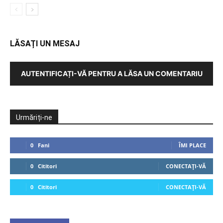
LĂSAȚI UN MESAJ
AUTENTIFICAȚI-VĂ PENTRU A LĂSA UN COMENTARIU
Urmăriți-ne
0
Fani
ÎMI PLACE
0
Cititori
CONECTAȚI-VĂ
0
Cititori
CONECTAȚI-VĂ