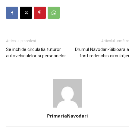
Articolul precedent
Articolul următor
Se inchide circulatia tuturor
Drumul Năvodari-Sibioara a
autovehiculelor si persoanelor
fost redeschis circulației
PrimariaNavodari