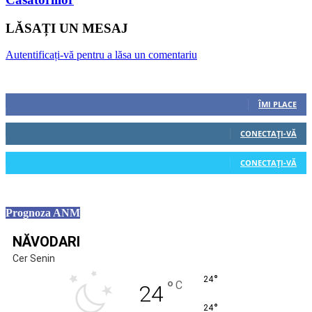
LĂSAȚI UN MESAJ
Autentificați-vă pentru a lăsa un comentariu
Urmăriți-ne
0
Fani
ÎMI PLACE
0
Cititori
CONECTAȚI-VĂ
0
Cititori
CONECTAȚI-VĂ
Prognoza ANM
NĂVODARI
Cer Senin
°
24
°
C
24
°
24