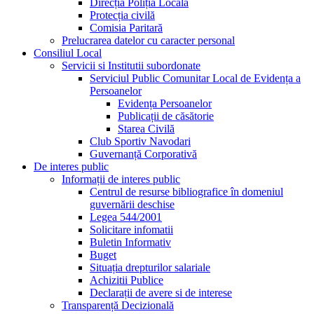
Direcția Poliția Locală
Protecția civilă
Comisia Paritară
Prelucrarea datelor cu caracter personal
Consiliul Local
Servicii si Institutii subordonate
Serviciul Public Comunitar Local de Evidența a
Persoanelor
Evidența Persoanelor
Publicații de căsătorie
Starea Civilă
Club Sportiv Navodari
Guvernanță Corporativă
De interes public
Informații de interes public
Centrul de resurse bibliografice în domeniul
guvernării deschise
Legea 544/2001
Solicitare infomatii
Buletin Informativ
Buget
Situația drepturilor salariale
Achizitii Publice
Declarații de avere si de interese
Transparență Decizională