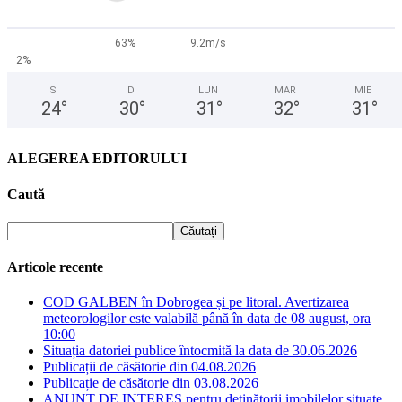
63%
9.2m/s
2%
S
D
LUN
MAR
MIE
24
°
30
°
31
°
32
°
31
°
ALEGEREA EDITORULUI
Caută
Articole recente
COD GALBEN în Dobrogea și pe litoral. Avertizarea
meteorologilor este valabilă până în data de 08 august, ora
10:00
Situația datoriei publice întocmită la data de 30.06.2026
Publicații de căsătorie din 04.08.2026
Publicație de căsătorie din 03.08.2026
ANUNȚ DE INTERES pentru deținătorii imobilelor situate