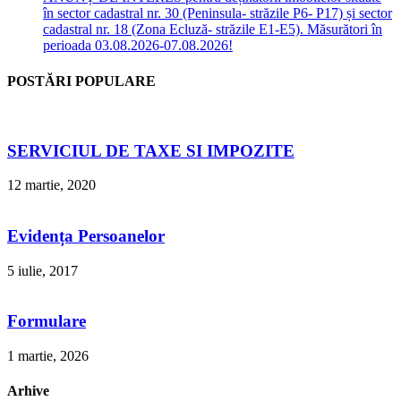
în sector cadastral nr. 30 (Peninsula- străzile P6- P17) și sector
cadastral nr. 18 (Zona Ecluză- străzile E1-E5). Măsurători în
perioada 03.08.2026-07.08.2026!
POSTĂRI POPULARE
SERVICIUL DE TAXE SI IMPOZITE
12 martie, 2020
Evidența Persoanelor
5 iulie, 2017
Formulare
1 martie, 2026
Arhive