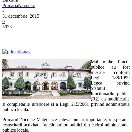
De către
PrimariaNavodari
-
31 decembrie, 2015
0
5073
Mai multe functii
publice au fost
miscate conform
Legii 188/1999
Legea privind
Statutul
functionarilor publici
(R2) cu modificarile
si completarile ulterioare si a Legii 215/2001 privind administratia
publica locala.
Primarul Nicolae Matei face cateva mutari importante, in speranta
resuscitarii activitatii functionarilor publici din cadrul administratiei
publice locale.