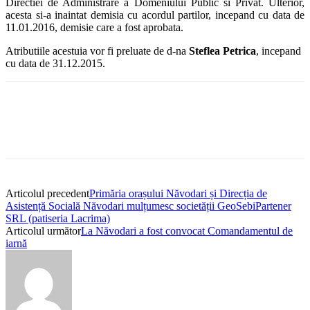
Directiei de Administrare a Domeniului Public si Privat. Ulterior,
acesta si-a inaintat demisia cu acordul partilor, incepand cu data de
11.01.2016, demisie care a fost aprobata.
Atributiile acestuia vor fi preluate de d-na
Steflea Petrica
, incepand
cu data de 31.12.2015.
Articolul precedent
Primăria orașului Năvodari și Direcția de
Asistență Socială Năvodari mulțumesc societății GeoSebiPartener
SRL (patiseria Lacrima)
Articolul următor
La Năvodari a fost convocat Comandamentul de
iarnă