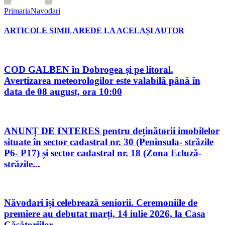
PrimariaNavodari
ARTICOLE SIMILARE
DE LA ACELAȘI AUTOR
COD GALBEN în Dobrogea și pe litoral.
Avertizarea meteorologilor este valabilă până în
data de 08 august, ora 10:00
ANUNȚ DE INTERES pentru deținătorii imobilelor
situate în sector cadastral nr. 30 (Peninsula- străzile
P6- P17) și sector cadastral nr. 18 (Zona Ecluză-
străzile...
Năvodari își celebrează seniorii. Ceremoniile de
premiere au debutat marți, 14 iulie 2026, la Casa
Căsătoriilor