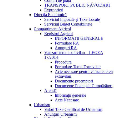
Conturi de plată
TRANSPORT PUBLIC NĂVODARI
Exproprieri
Direcția Economică
Serviciul Impozite și Taxe Locale
Serviciul Buget Contabilitate
Compartiment Agricol
Registrul Agricol
INFORMATII GENERALE
Formulare RA
Anunțuri RA
Vânzare teren extravilan – LEGEA
17/2014
Procedura
Formulare Teren Extravilan
Acte necesare pentru vânzare teren
extravilan
Documente preemptori
Documente Potențiali Cumpărători
Arendă
Informații generale
Acte Necesare
Urbanism
Valori Taxe Certificat de Urbanism
Anunțuri Urbanism