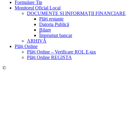
Formulare Tip
Monitorul Oficial Local
DOCUMENTE ŞI INFORMAŢII FINANCIARE
Plăți restante
Datoria Publică
Bilanț
Împrumut bancar
ARHIVĂ
Plăți Online
Plăți Online – Verificare ROL E-tax
Plăți Online REGISTA
©