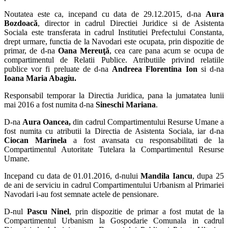
Noutatea este ca, incepand cu data de 29.12.2015, d-na
Aura
Bozdoacă
, director in cadrul Directiei Juridice si de Asistenta
Sociala este transferata in cadrul Institutiei Prefectului Constanta,
drept urmare, functia de la Navodari este ocupata, prin dispozitie de
primar, de d-na
Oana Mereuţă
, cea care pana acum se ocupa de
compartimentul de Relatii Publice. Atributiile privind relatiile
publice vor fi preluate de d-na
Andreea Florentina Ion
si d-na
Ioana Maria Abagiu.
Responsabil temporar la Directia Juridica, pana la jumatatea lunii
mai 2016 a fost numita d-na
Sineschi Mariana
.
D-na
Aura Oancea,
din cadrul Compartimentului Resurse Umane a
fost numita cu atributii la Directia de Asistenta Sociala, iar d-na
Ciocan Marinela
a fost avansata cu responsabilitati de la
Compartimentul Autoritate Tutelara la Compartimentul Resurse
Umane.
Incepand cu data de 01.01.2016, d-nului
Mandila Iancu
, dupa 25
de ani de serviciu in cadrul Compartimentului Urbanism al Primariei
Navodari i-au fost semnate actele de pensionare.
D-nul
Pascu Ninel
, prin dispozitie de primar a fost mutat de la
Compartimentul Urbanism la Gospodarie Comunala in cadrul