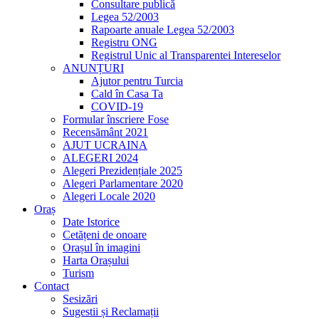
Consultare publică
Legea 52/2003
Rapoarte anuale Legea 52/2003
Registru ONG
Registrul Unic al Transparentei Intereselor
ANUNȚURI
Ajutor pentru Turcia
Cald în Casa Ta
COVID-19
Formular înscriere Fose
Recensământ 2021
AJUT UCRAINA
ALEGERI 2024
Alegeri Prezidențiale 2025
Alegeri Parlamentare 2020
Alegeri Locale 2020
Oraș
Date Istorice
Cetățeni de onoare
Orașul în imagini
Harta Orașului
Turism
Contact
Sesizări
Sugestii și Reclamații