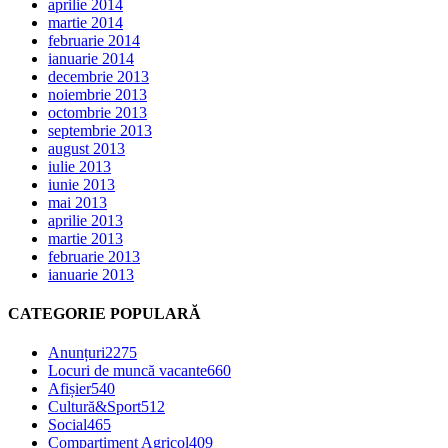
aprilie 2014
martie 2014
februarie 2014
ianuarie 2014
decembrie 2013
noiembrie 2013
octombrie 2013
septembrie 2013
august 2013
iulie 2013
iunie 2013
mai 2013
aprilie 2013
martie 2013
februarie 2013
ianuarie 2013
CATEGORIE POPULARĂ
Anunțuri
2275
Locuri de muncă vacante
660
Afișier
540
Cultură&Sport
512
Social
465
Compartiment Agricol
409