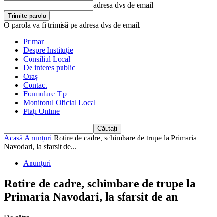
adresa dvs de email
O parola va fi trimisă pe adresa dvs de email.
Primar
Despre Instituție
Consiliul Local
De interes public
Oraș
Contact
Formulare Tip
Monitorul Oficial Local
Plăți Online
Acasă
Anunțuri
Rotire de cadre, schimbare de trupe la Primaria
Navodari, la sfarsit de...
Anunțuri
Rotire de cadre, schimbare de trupe la
Primaria Navodari, la sfarsit de an