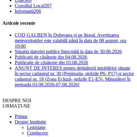
Utile
309
Consiliul Local
207
Informatii
206
Articole recente
COD GALBEN în Dobrogea și pe litoral. Avertizarea
meteorologilor este valabilă până în data de 08 august, ora
10:00
Situația datoriei publice întocmită la data de 30.06.2026
Publicații de căsătorie din 04.08.2026
Publicație de căsătorie din 03.08.2026
ANUNȚ DE INTERES pentru deținătorii imobilelor situate
în sector cadastral nr. 30 (Peninsula- străzile P6- P17) și sector
cadastral nr. 18 (Zona Ecluză- străzile E1-E5). Măsurători în
perioada 03.08.2026-07.08.2026!
DESPRE NOI
URMAȚI-NE
Primar
Despre Instituție
Legislație
Conducere