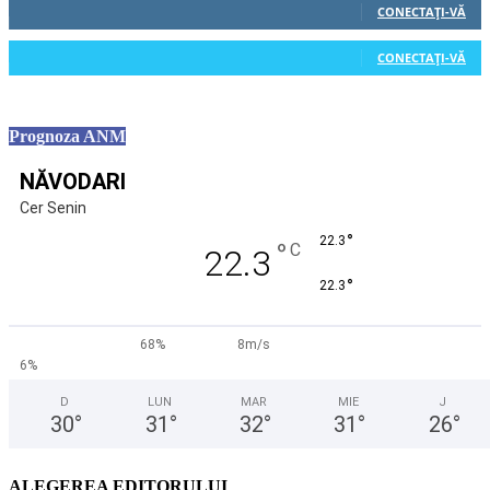
CONECTAȚI-VĂ
0
Cititori
CONECTAȚI-VĂ
Prognoza ANM
NĂVODARI
Cer Senin
°
22.3
°
C
22.3
°
22.3
68%
8m/s
6%
D
LUN
MAR
MIE
J
30
°
31
°
32
°
31
°
26
°
ALEGEREA EDITORULUI