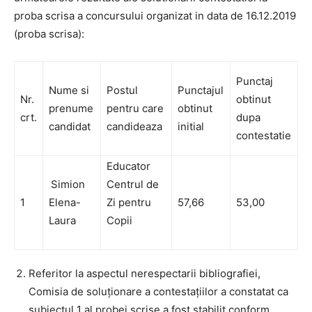
proba scrisa a concursului organizat in data de 16.12.2019
(proba scrisa):
Punctaj
Nume si
Postul
Punctajul
Nr.
obtinut
prenume
pentru care
obtinut
crt.
dupa
candidat
candideaza
initial
contestatie
Educator
Simion
Centrul de
1
Elena-
Zi pentru
57,66
53,00
Laura
Copii
Referitor la aspectul nerespectarii bibliografiei,
Comisia de soluţionare a contestaţiilor a constatat ca
subiectul 1 al probei scrise a fost stabilit conform