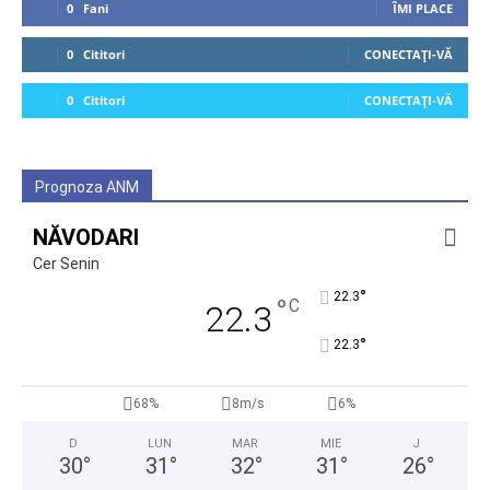
0
Fani
ÎMI PLACE
0
Cititori
CONECTAȚI-VĂ
0
Cititori
CONECTAȚI-VĂ
Prognoza ANM
NĂVODARI
Cer Senin
°
22.3
°
C
22.3
°
22.3
68%
8m/s
6%
D
LUN
MAR
MIE
J
30
°
31
°
32
°
31
°
26
°