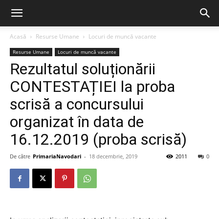
Acasă
Resurse Umane
Locuri de muncă vacante
Resurse Umane
Locuri de muncă vacante
Rezultatul soluționării
CONTESTAȚIEI la proba
scrisă a concursului
organizat în data de
16.12.2019 (proba scrisă)
De către
PrimariaNavodari
-
18 decembrie, 2019
2011
0