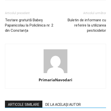
Articolul precedent
Articolul următor
Testare gratuită Babeș
Buletin de informare cu
Papanicolau la Policlinica nr. 2
referire la utilizarea
din Constanța
pesticidelor
PrimariaNavodari
ARTICOLE SIMILARE
DE LA ACELAȘI AUTOR