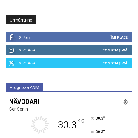
Urmăriți-ne
0
Fani
ÎMI PLACE
0
Cititori
CONECTAȚI-VĂ
0
Cititori
CONECTAȚI-VĂ
Prognoza ANM
NĂVODARI
Cer Senin
°
30.3
°
C
30.3
°
30.3