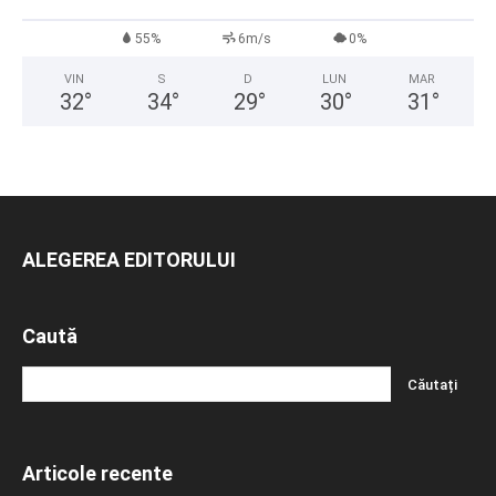
55%
6m/s
0%
VIN
S
D
LUN
MAR
32
°
34
°
29
°
30
°
31
°
ALEGEREA EDITORULUI
Caută
Articole recente