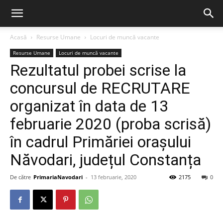
Acasă
Resurse Umane
Locuri de muncă vacante
Resurse Umane
Locuri de muncă vacante
Rezultatul probei scrise la
concursul de RECRUTARE
organizat în data de 13
februarie 2020 (proba scrisă)
în cadrul Primăriei orașului
Năvodari, județul Constanța
De către
PrimariaNavodari
-
13 februarie, 2020
2175
0